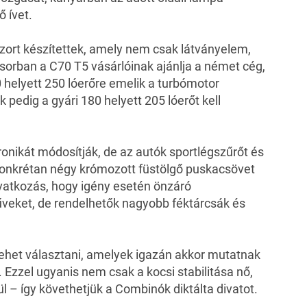
ő ívet.
úzort készítettek, amely nem csak látványelem,
lsősorban a C70 T5 vásárlóinak ajánlja a német cég,
 helyett 250 lóerőre emelik a turbómotor
 pedig a gyári 180 helyett 205 lóerőt kell
onikát módosítják, de az autók sportlégszűrőt és
konkrétan négy krómozott füstölgő puskacsövet
vatkozás, hogy igény esetén önzáró
rműveket, de rendelhetők nagyobb féktárcsák és
 lehet választani, amelyek igazán akkor mutatnak
. Ezzel ugyanis nem csak a kocsi stabilitása nő,
l – így követhetjük a Combinók diktálta divatot.