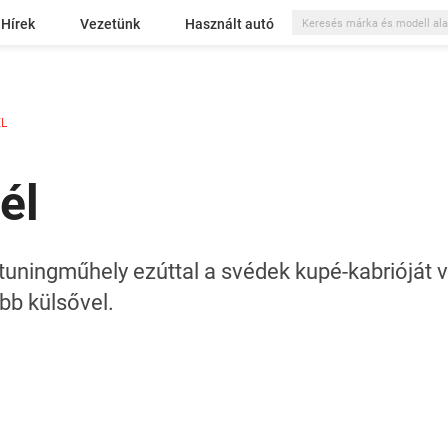
Hírek
Vezetünk
Használt autó
L
él
tuningműhely ezúttal a svédek kupé-kabrióját 
bb külsővel.