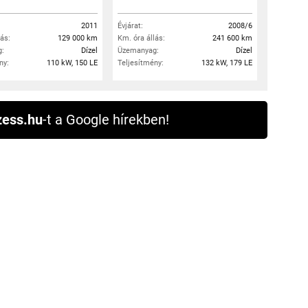
2011
Évjárat:
2008/6
lás:
129 000 km
Km. óra állás:
241 600 km
:
Dízel
Üzemanyag:
Dízel
ny:
110 kW, 150 LE
Teljesítmény:
132 kW, 179 LE
ess.hu
-t a Google hírekben!