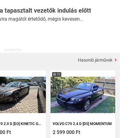
 a tapasztalt vezetők indulás előtt
yira magától értetődő, mégis kevesen…
HIRDETÉS
Hasonló járművek
12
.0 D [D3] KINETIC GEARTRONIC
VOLVO C70 2.4 D [D5] MOMENTUM
00 Ft
2 599 000 Ft