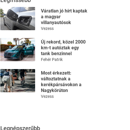
Legfrissebb
Váratlan jó hírt kaptak
a magyar
villanyautósok
Vezess
Új rekord, közel 2000
km-t autóztak egy
tank benzinnel
Fehér Patrik
Most érkezett:
változtatnak a
kerékpársávokon a
Nagykörúton
Vezess
Legnépszerűbb