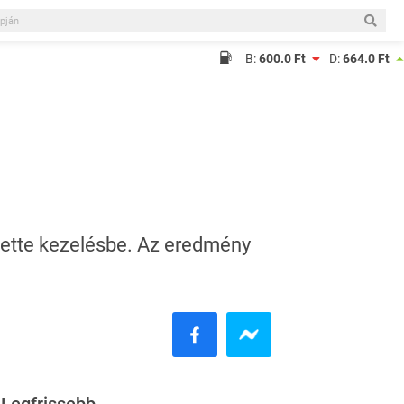
B:
600.0 Ft
D:
664.0 Ft
vette kezelésbe. Az eredmény