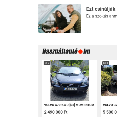
Ezt csinálják
Ez a szokás ann
9
8
VOLVO C70 2.4 D [D5] MOMENTUM
VOLVO C70 2
2 490 000 Ft
5 500 0