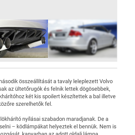
4
FOTÓ
ásodik összeállítását a tavaly
leleplezett
Volvo
ak az ültetőrugók és felnik lettek dögösebbek,
rítóhoz két kis spoilert készítettek a bal illetve
közőre szerelhetők fel.
a lökhárító nyílásai szabadon maradjanak. De a
iselni – ködlámpákat helyeztek el bennük. Nem is
zgását, kanyarban az adott oldali lámpa