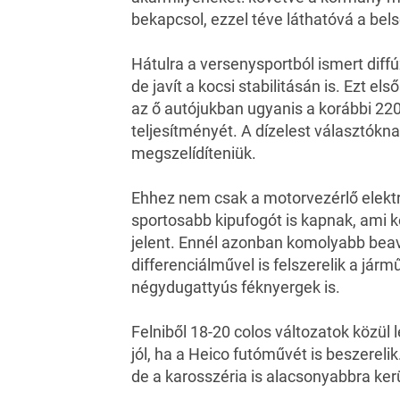
bekapcsol, ezzel téve láthatóvá a bels
Hátulra a versenysportból ismert diff
de javít a kocsi stabilitásán is. Ezt e
az ő autójukban ugyanis a korábbi 220
teljesítményét. A dízelest választóknak
megszelídíteniük.
Ehhez nem csak a motorvezérlő elektr
sportosabb kipufogót is kapnak, ami 
jelent. Ennél azonban komolyabb bea
differenciálművel is felszerelik a já
négydugattyús féknyergek is.
Felniből 18-20 colos változatok közül
jól, ha a Heico futóművét is beszerelik
de a karosszéria is alacsonyabbra kerü