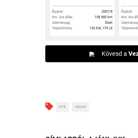
Évjárat:
2007/8
Évjárat:
Km. óra állás:
158 900 km
Km. óra ál
Üzemanyag:
Dízel
Üzemanyag
Teljesítmény:
132 kW, 179 LE
Teljesítmé
Kövesd a
Vez
C70
VOLVO