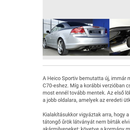
A Heico Sportiv bemutatta új, immár m
C70-eshez. Míg a korábbi verzióban cs
most ennél tovább mentek. Az első lökhá
a jobb oldalara, amelyek az eredeti üt
Kialakításukkor vigyáztak arra, hogy 
tátongő űrök látványát nem bírták elv
akármilyeneket: követve a kormány mo