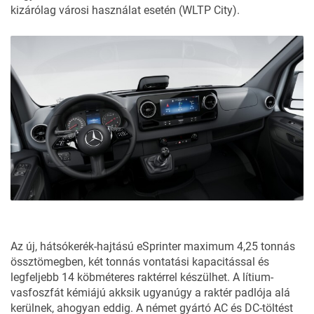
kizárólag városi használat esetén (WLTP City).
Az új, hátsókerék-hajtású eSprinter maximum 4,25 tonnás
össztömegben, két tonnás vontatási kapacitással és
legfeljebb 14 köbméteres raktérrel készülhet. A lítium-
vasfoszfát kémiájú akksik ugyanúgy a raktér padlója alá
kerülnek, ahogyan eddig. A német gyártó AC és DC-töltést