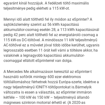
egyaránt kínál hozzájuk. A fedélzeti töltő maximális
teljesítménye pedig elérheti a 115 kW-ot.
Mennyi idő alatt tölthető fel ily módon az eSprinter? A
sajtóközlemény szerint az 56 kWh kapacitású
akkumulátor-csomag esetén 28, a 113 kWh kapacitásúnál
pedig 42 perc alatt tölthető fel az energiatároló csomag a
115 kW-os DC-töltővel. A mindössze 11 kW teljesítményű
AC-töltővel ez a művelet jóval több időbe kerülhet, ugyanis
legrosszabb esetben 11 órát kell várni a töltésre akkor, ha
valakinek a legnagyobb kapacitású akkumulátor-
csomaggal ellátott eSprinterrel van dolga.
A Mercedes Me alkalmazáson keresztül az eSprinter-t
használó sofőrök mintegy 600 ezer elektromos
töltőállomáshoz férhetnek hozzá Európa-szerte, ideértve a
nagy teljesítményű IONITY-töltőpontokat is.Bármelyik
változatra is essen a választás, az eSprinter immáron
kétféle – 100 kW és 150 kW – teljesítményű állandó
mágneses szinkron motorral érhető el. (A 2020-as