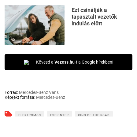
Ezt csinálják a
tapasztalt vezetők
indulás előtt
Kövesd a
Vezess.hu
-t a Google hírekben!
Forrás:
Mercedes-Benz Vans
Kép(ek) forrása:
Mercedes-Benz
ELEKTROMOS
ESPRINTER
KING OF THE ROAD