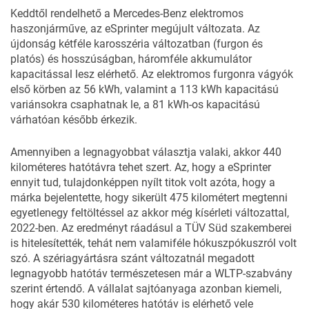
Keddtől rendelhető a Mercedes-Benz elektromos
haszonjárműve, az eSprinter megújult változata. Az
újdonság kétféle karosszéria változatban (furgon és
platós) és hosszúságban, háromféle akkumulátor
kapacitással lesz elérhető. Az elektromos furgonra vágyók
első körben az 56 kWh, valamint a 113 kWh kapacitású
variánsokra csaphatnak le, a 81 kWh-os kapacitású
várhatóan később érkezik.
Amennyiben a legnagyobbat választja valaki, akkor 440
kilométeres hatótávra tehet szert. Az, hogy a eSprinter
ennyit tud, tulajdonképpen nyílt titok volt azóta, hogy a
márka bejelentette, hogy sikerült 475 kilométert megtenni
egyetlenegy feltöltéssel az akkor még kísérleti változattal,
2022-ben. Az
eredményt
ráadásul a TÜV Süd szakemberei
is hitelesítették, tehát nem valamiféle hókuszpókuszról volt
szó. A szériagyártásra szánt változatnál megadott
legnagyobb hatótáv természetesen már a WLTP-szabvány
szerint értendő. A vállalat sajtóanyaga azonban kiemeli,
hogy akár 530 kilométeres hatótáv is elérhető vele