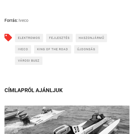
Forrás:
Iveco
ELEKTROMOS
FEJLESZTÉS
HASZONJÁRMŰ
IVECO
KING OF THE ROAD
ÚJDONSÁG
VÁROSI BUSZ
CÍMLAPRÓL AJÁNLJUK