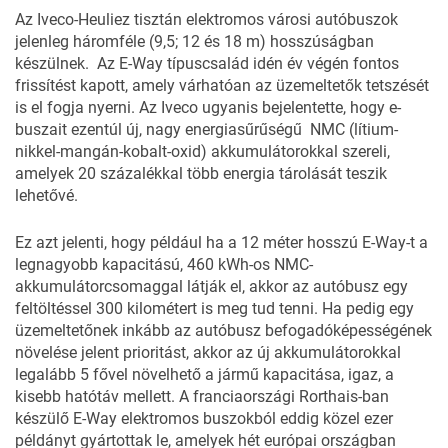
Az Iveco-Heuliez tisztán elektromos városi autóbuszok
jelenleg háromféle (9,5; 12 és 18 m) hosszúságban
készülnek. Az E-Way típuscsalád idén év végén fontos
frissítést kapott, amely várhatóan az üzemeltetők tetszését
is el fogja nyerni. Az Iveco ugyanis bejelentette, hogy e-
buszait ezentúl új, nagy energiasűrűségű NMC (lítium-
nikkel-mangán-kobalt-oxid) akkumulátorokkal szereli,
amelyek 20 százalékkal több energia tárolását teszik
lehetővé.
Ez azt jelenti, hogy például ha a 12 méter hosszú E-Way-t a
legnagyobb kapacitású, 460 kWh-os NMC-
akkumulátorcsomaggal látják el, akkor az autóbusz egy
feltöltéssel 300 kilométert is meg tud tenni. Ha pedig egy
üzemeltetőnek inkább az autóbusz befogadóképességének
növelése jelent prioritást, akkor az új akkumulátorokkal
legalább 5 fővel növelhető a jármű kapacitása, igaz, a
kisebb hatótáv mellett. A franciaországi Rorthais-ban
készülő E-Way elektromos buszokból eddig közel ezer
példányt gyártottak le, amelyek hét európai országban