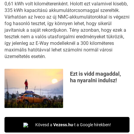
0,61 kWh volt kilométerenként. Holott ezt valamivel kisebb,
335 kWh kapacitású akkumulátorcsomaggal szerelték.
Várhatóan az Iveco az új NMC-akkumulátorokkal is végezni
fog hasonló tesztet, így könnyen lehet, hogy sikerül
javítaniuk a saját rekordjukon. Tény azonban, hogy ezek a
tesztek nem a valós utasforgalmi eredményeket tükrözik,
így jelenleg az E-Way modelleknél a 300 kilométeres
maximális hatótávval lehet számolni normál városi
üzemeltetés esetén.
Ezt is vidd magaddal,
ha nyaralni indulsz!
Kövesd a
Vezess.hu
-t a Google hírekben!