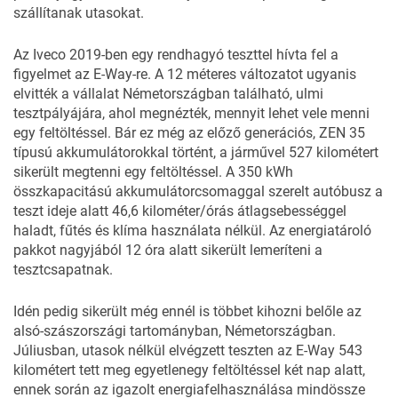
szállítanak utasokat.
Az Iveco 2019-ben egy rendhagyó teszttel hívta fel a
figyelmet az E-Way-re. A 12 méteres változatot ugyanis
elvitték a vállalat Németországban található, ulmi
tesztpályájára, ahol megnézték, mennyit lehet vele menni
egy feltöltéssel. Bár ez még az előző generációs, ZEN 35
típusú akkumulátorokkal történt, a járművel 527 kilométert
sikerült megtenni egy feltöltéssel. A 350 kWh
összkapacitású akkumulátorcsomaggal szerelt autóbusz a
teszt ideje alatt 46,6 kilométer/órás átlagsebességgel
haladt, fűtés és klíma használata nélkül. Az energiatároló
pakkot nagyjából 12 óra alatt sikerült lemeríteni a
tesztcsapatnak.
Idén pedig sikerült még ennél is többet kihozni belőle az
alsó-szászországi tartományban, Németországban.
Júliusban, utasok nélkül elvégzett teszten az E-Way 543
kilométert tett meg egyetlenegy feltöltéssel két nap alatt,
ennek során az igazolt energiafelhasználása mindössze