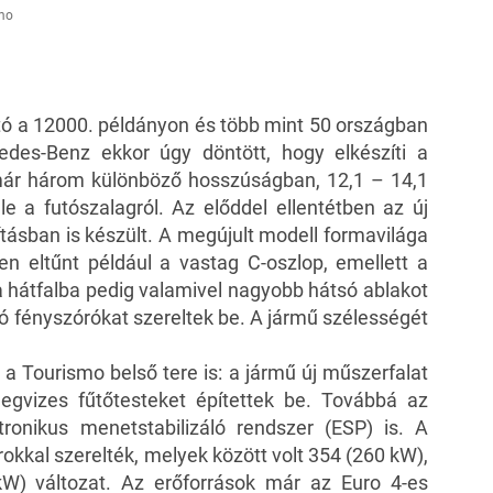
smo
tó a 12000. példányon és több mint 50 országban
des-Benz ekkor úgy döntött, hogy elkészíti a
már három különböző hosszúságban, 12,1 – 14,1
le a futószalagról. Az előddel ellentétben az új
ásban is készült. A megújult modell formavilága
zen eltűnt például a vastag C-oszlop, emellett a
 hátfalba pedig valamivel nagyobb hátsó ablakot
 fényszórókat szereltek be. A jármű szélességét
 a Tourismo belső tere is: a jármű új műszerfalat
egvizes fűtőtesteket építettek be. Továbbá az
ktronikus menetstabilizáló rendszer (ESP) is. A
kal szerelték, melyek között volt 354 (260 kW),
W) változat. Az erőforrások már az Euro 4-es