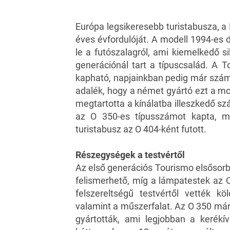
Európa legsikeresebb turistabusza, 
éves évfordulóját. A modell 1994-es 
le a futószalagról, ami kiemelkedő 
generációnál tart a típuscsalád. A 
kapható, napjainkban pedig már szám
adalék, hogy a német gyártó ezt a mod
megtartotta a kínálatba illeszkedő s
az O 350-es típusszámot kapta, m
turistabusz az O 404-ként futott.
Részegységek a testvértől
Az első generációs Tourismo elsősorba
felismerhető, míg a lámpatestek az
felszereltségű testvértől vették kö
valamint a műszerfalat. Az O 350 már
gyártották, ami legjobban a kerékí