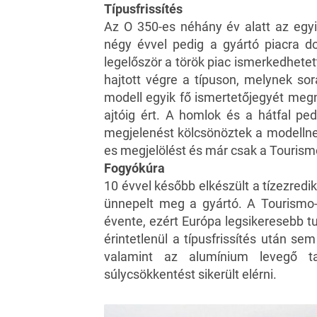
Típusfrissítés
Az O 350-es néhány év alatt az egyi
négy évvel pedig a gyártó piacra d
legelőször a török piac ismerkedhete
hajtott végre a típuson, melynek so
modell egyik fő ismertetőjegyét me
ajtóig ért. A homlok és a hátfal pe
megjelenést kölcsönöztek a modellne
es megjelölést és már csak a Tourism
Fogyókúra
10 évvel később elkészült a tízezredik
ünnepelt meg a gyártó. A Tourismo-
évente, ezért Európa legsikeresebb t
érintetlenül a típusfrissítés után se
valamint az alumínium levegő ta
súlycsökkentést sikerült elérni.