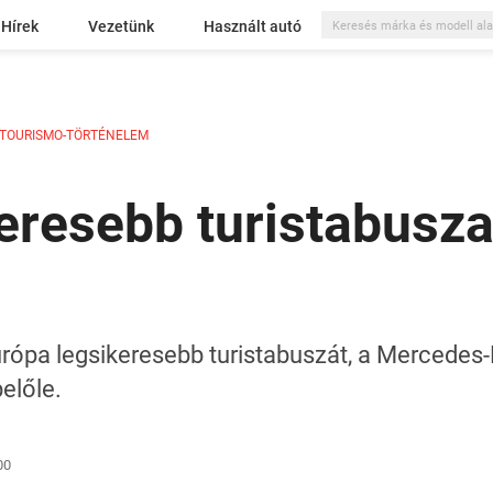
Hírek
Vezetünk
Használt autó
 TOURISMO-TÖRTÉNELEM
eresebb turistabusz
urópa legsikeresebb turistabuszát, a Mercedes
előle.
00