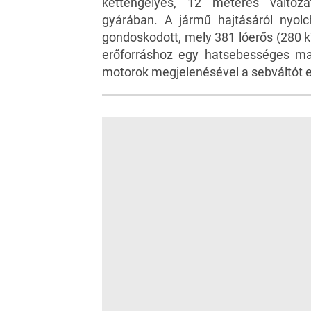
kéttengelyes, 12 méteres változ
gyárában. A jármű hajtásáról nyolch
gondoskodott, mely 381 lóerős (280 k
erőforráshoz egy hatsebességes man
motorok megjelenésével a sebváltót e