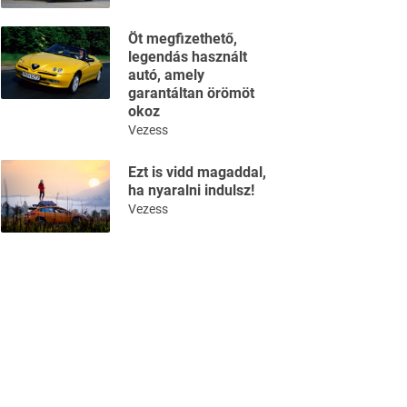
Öt megfizethető,
legendás használt
autó, amely
garantáltan örömöt
okoz
Vezess
Ezt is vidd magaddal,
ha nyaralni indulsz!
Vezess