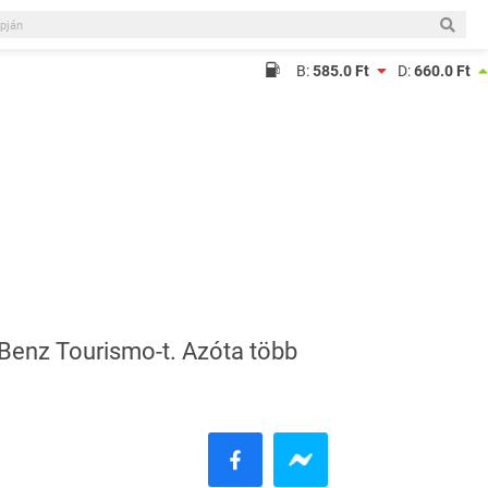
B:
585.0 Ft
D:
660.0 Ft
a
-Benz Tourismo-t. Azóta több