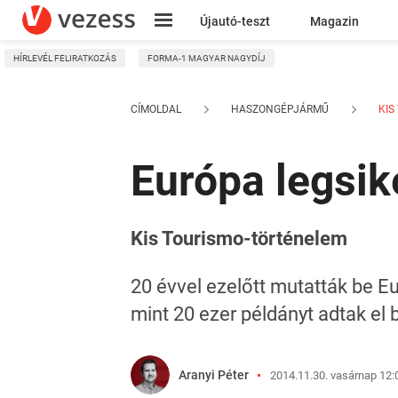
Újautó-teszt
Magazin
HÍRLEVÉL FELIRATKOZÁS
FORMA-1 MAGYAR NAGYDÍJ
Kresz
CÍMOLDAL
HASZONGÉPJÁRMŰ
KIS
Európa legsik
Kis Tourismo-történelem
20 évvel ezelőtt mutatták be E
mint 20 ezer példányt adtak el b
Aranyi Péter
2014.11.30. vasárnap 12: