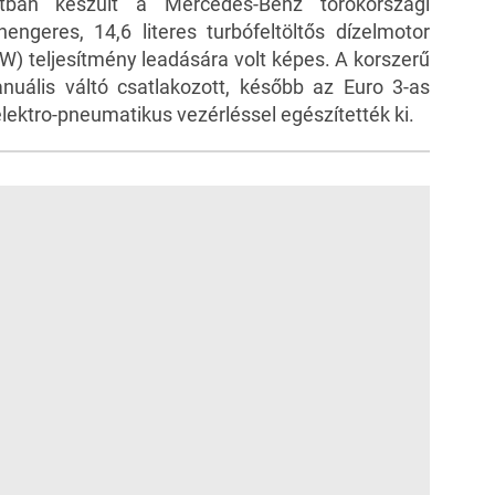
atban készült a Mercedes-Benz törökországi
engeres, 14,6 literes turbófeltöltős dízelmotor
W) teljesítmény leadására volt képes. A korszerű
uális váltó csatlakozott, később az Euro 3-as
lektro-pneumatikus vezérléssel egészítették ki.