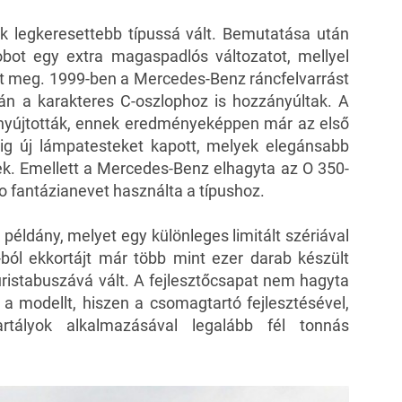
k legkeresettebb típussá vált. Bemutatása után
obot egy extra magaspadlós változatot, mellyel
tt meg. 1999-ben a Mercedes-Benz ráncfelvarrást
rán a karakteres C-oszlophoz is hozzányúltak. A
gnyújtották, ennek eredményeképpen már az első
dig új lámpatesteket kapott, melyek elegánsabb
k. Emellett a Mercedes-Benz elhagyta az O 350-
o fantázianevet használta a típushoz.
 példány, melyet egy különleges limitált szériával
ból ekkortájt már több mint ezer darab készült
uristabuszává vált. A fejlesztőcsapat nem hagyta
m a modellt, hiszen a csomagtartó fejlesztésével,
rtályok alkalmazásával legalább fél tonnás