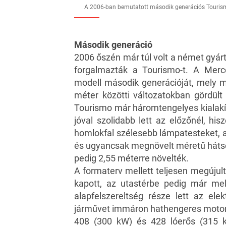
A 2006-ban bemutatott második generációs Touri
Második generáció
2006 őszén már túl volt a német gyár
forgalmazták a Tourismo-t. A Merce
modell második generációját, mely 
méter közötti változatokban gördült 
Tourismo már háromtengelyes kialakít
jóval szolidabb lett az előzőnél, his
homlokfal szélesebb lámpatesteket, a
és ugyancsak megnövelt méretű hátsó
pedig 2,55 méterre növelték.
A formaterv mellett teljesen megújult
kapott, az utastérbe pedig már mel
alapfelszereltség része lett az ele
járművet immáron hathengeres motorok
408 (300 kW) és 428 lóerős (315 k