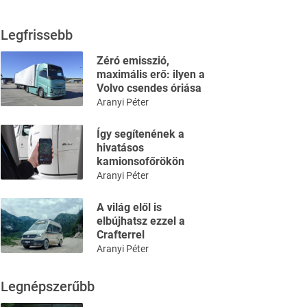
Legfrissebb
Zéró emisszió,
maximális erő: ilyen a
Volvo csendes óriása
Aranyi Péter
Így segítenének a
hivatásos
kamionsofőrökön
Aranyi Péter
A világ elől is
elbújhatsz ezzel a
Crafterrel
Aranyi Péter
Legnépszerűbb