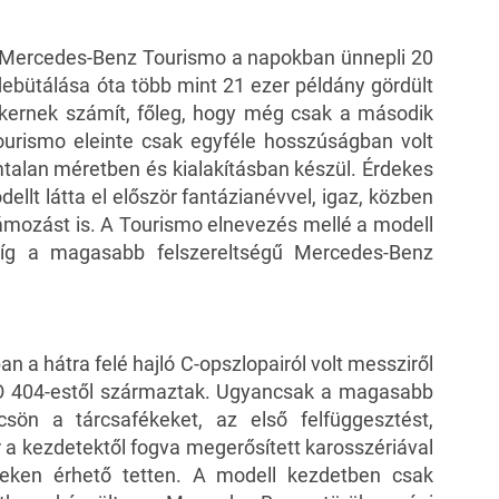
a Mercedes-Benz Tourismo a napokban ünnepli 20
debütálása óta több mint 21 ezer példány gördült
sikernek számít, főleg, hogy még csak a második
Tourismo eleinte csak egyféle hosszúságban volt
talan méretben és kialakításban készül. Érdekes
ellt látta el először fantázianévvel, igaz, közben
zámozást is. A Tourismo elnevezés mellé a modell
íg a magasabb felszereltségű Mercedes-Benz
n a hátra felé hajló C-opszlopairól volt messziről
 O 404-estől származtak. Ugyancsak a magasabb
lcsön a tárcsafékeket, az első felfüggesztést,
 a kezdetektől fogva megerősített karosszériával
veken érhető tetten. A modell kezdetben csak