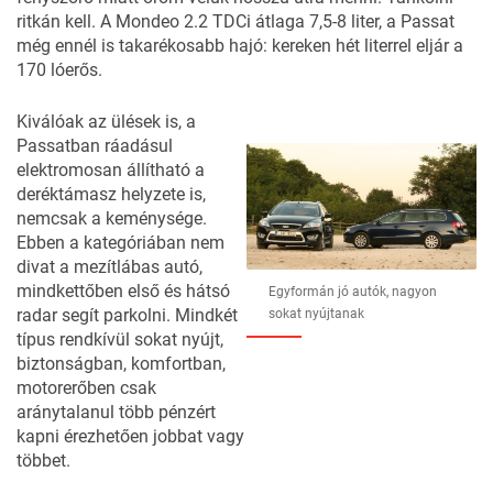
ritkán kell. A Mondeo 2.2 TDCi átlaga 7,5-8 liter, a Passat
még ennél is takarékosabb hajó: kereken hét literrel eljár a
170 lóerős.
Kiválóak az ülések is, a
Passatban ráadásul
elektromosan állítható a
deréktámasz helyzete is,
nemcsak a keménysége.
Ebben a kategóriában nem
divat a mezítlábas autó,
mindkettőben első és hátsó
Egyformán jó autók, nagyon
radar segít parkolni. Mindkét
sokat nyújtanak
típus rendkívül sokat nyújt,
biztonságban, komfortban,
motorerőben csak
aránytalanul több pénzért
kapni érezhetően jobbat vagy
többet.