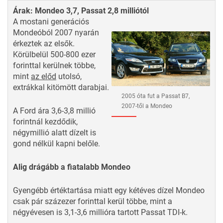
Árak: Mondeo 3,7, Passat 2,8 milliótól
A mostani generációs
Mondeóból 2007 nyarán
érkeztek az elsők.
Körülbelül 500-800 ezer
forinttal kerülnek többe,
mint
az előd
utolsó,
extrákkal kitömött darabjai.
2005 óta fut a Passat B7,
2007-től a Mondeo
A Ford ára 3,6-3,8 millió
forintnál kezdődik,
négymillió alatt dízelt is
gond nélkül kapni belőle.
Alig drágább a fiatalabb Mondeo
Gyengébb értéktartása miatt egy kétéves dízel Mondeo
csak pár százezer forinttal kerül többe, mint a
négyévesen is 3,1-3,6 millióra tartott Passat TDI-k.