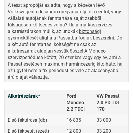
A teszt apropóját az adta, hogy a képeken lévő
Volkswagent édesapám megvásárolja-e a cégtől, vagy
vállalati autójának fenntartása saját zsebből
túlságosan költséges volna? Ha a márkaszervizes
alkatrészárakon múlik, az unokák
biztonsági
gyermekülését
aligha a Passatba fogjuk beszerelni. De
a két autó fenntartási költségét ne csak az
alkatrészárak alapján vessük össze! A Mondeo
szervizperiódusa kötött, 20 ezer km vagy egy év, ami a
Passat esetében maximum harmincezerig kitolható, ha
az ügyfél nem a fix periódust és vele az alacsonyabb
árú olajat választja.
Alkatrészárak*
Ford
VW Passat
Mondeo
2.0 PD TDI
2.2 TDCi
170
Első féktárcsa (db)
16 835
33 000
Első fékbetét (szett)
12 800
33 200