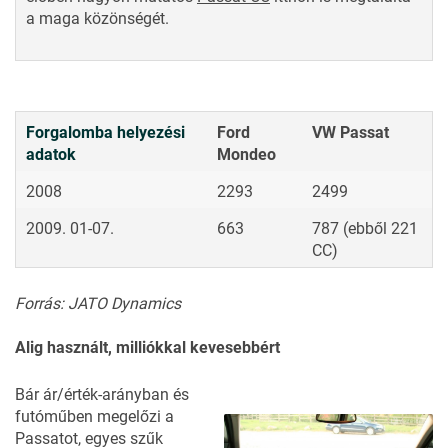
a maga közönségét.
Forgalomba helyezési
Ford
VW Passat
adatok
Mondeo
2008
2293
2499
2009. 01-07.
663
787 (ebből 221
CC)
Forrás: JATO Dynamics
Alig használt, milliókkal kevesebbért
Bár ár/érték-arányban és
futóműben megelőzi a
Passatot, egyes szűk