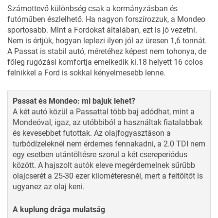
Számottevő különbség csak a kormányzásban és
futóműben észlelhető. Ha nagyon forszírozzuk, a Mondeo
sportosabb. Mint a Fordokat általában, ezt is jó vezetni.
Nem is értjük, hogyan leplezi ilyen jól az üresen 1,6 tonnát.
A Passat is stabil autó, méretéhez képest nem tohonya, de
főleg rugózási komfortja emelkedik ki.18 helyett 16 colos
felnikkel a Ford is sokkal kényelmesebb lenne.
Passat és Mondeo: mi bajuk lehet?
A két autó közül a Passattal több baj adódhat, mint a
Mondeóval, igaz, az utóbbiból a használtak fiatalabbak
és kevesebbet futottak. Az olajfogyasztáson a
turbódízeleknél nem érdemes fennakadni, a 2.0 TDI nem
egy esetben utántöltésre szorul a két csereperiódus
között. A hajszolt autók eleve megérdemelnek sűrűbb
olajcserét a 25-30 ezer kilométeresnél, mert a feltöltőt is
ugyanez az olaj keni.
A kuplung drága mulatság