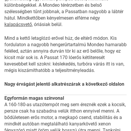
különbségekkel. A Mondeo térérzetben és belső
szélességben tűnt jobbnak, a Passatban nagyobb a lábtér
hátul. Mindkettőben kényelmesen elférne négy
kalapácsvető
, óriásiak belül.
Mind a kettő letaglózó erővel húz, de eltérő módon. Kis
fordulaton a nagyobb hengerűrtartalmú Mondeo hamarabb
feléled, aztán annyira durván tör ki az erő belőle, hogy ez
kicsit már sok is. A Passat 170 lóerős kétliteresét
kevesebbet kell szokni: késlekedés, turbóra várás itt is van,
mégis kiszámíthatóbb a teljesítményleadás.
Nagy érvágást jelentő alkatrészárak a
következő oldalon
Egyformán magas színvonal
A 160-180-as utazótempót meg sem éreznék ezek a kocsik,
persze csak ha szabadna velük itthon ennyivel menni. A
bődületesen erős motor, a megkapó csend, stabilitás és a
mindkét autóban megtalálható kanyarkövető xenon
fényszóró miatt öröm velük hosszú útra menni. Tankolni