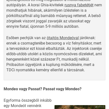
autópályán. A korai Ghia-kivitelek
rusnya fabetétjét
nem
mondhatjuk hibának, akármilyen ízléstelen is a
pörköltszaftnál alig barnább műanyag rettenet. A belső
zörgések viszont joggal zavarják az utasokat egy
ennyire fiatal, újonnan 5-9 milliós autóban.
Esőben pechjük van az
ötajtós Mondeóval
járóknak:
ennek a csomagterébe becsorog a víz felnyitáskor, mert
a tervezéskor ezt kissé elbaltázták. Az injektorok cseréje
előbb-utóbb utoléri a közös nyomócsöves dízeleket, ami
hengerenként közel százezer Ft, munkadíj nélkül.
Próbaúton ügyeljünk a kuplung működésére, mert a
TDCi nyomatéka kemény ellenfél a tárcsának.
Mondeo vagy Passat? Passat vagy Mondeo?
Egyforma összegből inkább
egy Mondeót vennénk