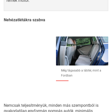
remek motor.
Nehézatlétákra szabva
Még tágasabb a lábtér, mint a
Fordban
Nemcsak teljesítményük, minden más szempontból is
gyakorlatilag egyformán pompás autók, minimális