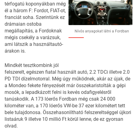
térfogatú koponyákban még
él a három F: Fordot, FIAT-ot,
franciát soha. Szerintünk ez
drámaian ostoba
megállapítás, a Fordoknak
Nívós anyagokat látni a Fordban
mégis csekély a varázsuk,
ami látszik a használtautó-
árakon is.
Mindkét tesztkombink jól
felszerelt, egészen fiatal használt autó, 2.2 TDCi illetve 2.0
PD TDI dízelmotorral. Még úgy működnek, akár az újak, de
a Mondeo fekete fényezését már összekaristolták a gépi
mosók, a lepadkázott felni is kevés odafigyelésről
tanúskodik. A 173 lóerős Fordban még csak 24 000
kilométer van, a 170 lóerős VW-be 37 ezer kilométert tett
bele tulajdonosa. Összehasonlítható felszereltséggel újkori
listaáruk 9 illetve 10 millió Ft körül lenne, de ez gyorsan
olvad.