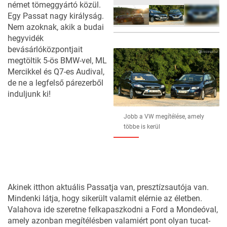
német tömeggyártó közül.
Egy Passat nagy királyság.
Nem azoknak, akik a budai
hegyvidék
36
FOTÓ
bevásárlóközpontjait
megtöltik 5-ös BMW-vel, ML
Mercikkel és Q7-es Audival,
de ne a legfelső párezerből
induljunk ki!
Jobb a VW megítélése, amely
többe is kerül
Akinek itthon aktuális Passatja van, presztízsautója van.
Mindenki látja, hogy sikerült valamit elérnie az életben.
Valahova ide szeretne felkapaszkodni a Ford a Mondeóval,
amely azonban megítélésben valamiért pont olyan tucat-