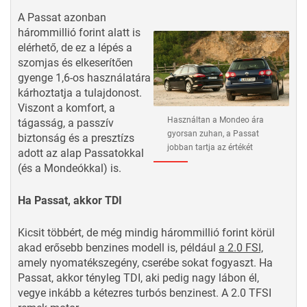
A Passat azonban
hárommillió forint alatt is
elérhető, de ez a lépés a
szomjas és elkeserítően
gyenge 1,6-os használatára
kárhoztatja a tulajdonost.
Viszont a komfort, a
Használtan a Mondeo ára
tágasság, a passzív
gyorsan zuhan, a Passat
biztonság és a presztízs
jobban tartja az értékét
adott az alap Passatokkal
(és a Mondeókkal) is.
Ha Passat, akkor TDI
Kicsit többért, de még mindig hárommillió forint körül
akad erősebb benzines modell is, például
a 2.0 FSI,
amely nyomatékszegény, cserébe sokat fogyaszt. Ha
Passat, akkor tényleg TDI, aki pedig nagy lábon él,
vegye inkább a kétezres turbós benzinest. A 2.0 TFSI