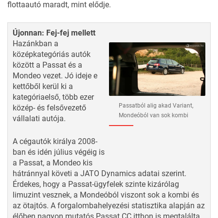
flottaautó maradt, mint elődje.
Újonnan: Fej-fej mellett
Hazánkban a
középkategóriás autók
között a Passat és a
Mondeo vezet. Jó ideje e
kettőből kerül ki a
kategóriaelső, több ezer
Passatból alig akad Variant,
közép- és felsővezető
Mondeóból van sok kombi
vállalati autója.
A cégautók királya 2008-
ban és idén július végéig is
a Passat, a Mondeo kis
hátránnyal követi a JATO Dynamics adatai szerint.
Érdekes, hogy a Passat-ügyfelek szinte kizárólag
limuzint vesznek, a Mondeóból viszont sok a kombi és
az ötajtós. A forgalombahelyezési statisztika alapján az
élőben nagyon mutatós
Passat CC
itthon is megtalálta