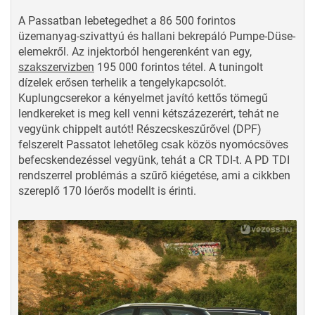
A Passatban lebetegedhet a 86 500 forintos
üzemanyag-szivattyú és hallani bekrepáló Pumpe-Düse-
elemekről. Az injektorból hengerenként van egy,
szakszervizben
195 000 forintos tétel. A tuningolt
dízelek erősen terhelik a tengelykapcsolót.
Kuplungcserekor a kényelmet javító kettős tömegű
lendkereket is meg kell venni kétszázezerért, tehát ne
vegyünk chippelt autót! Részecskeszűrővel (DPF)
felszerelt Passatot lehetőleg csak közös nyomócsöves
befecskendezéssel vegyünk, tehát a CR TDI-t. A PD TDI
rendszerrel
problémás a szűrő kiégetése
, ami a cikkben
szereplő 170 lóerős modellt is érinti.