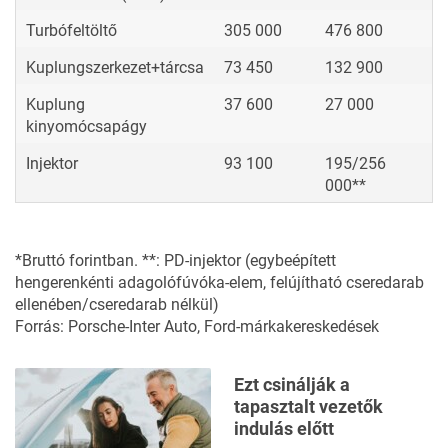
Turbófeltöltő
305 000
476 800
Kuplungszerkezet+tárcsa
73 450
132 900
Kuplung
37 600
27 000
kinyomócsapágy
Injektor
93 100
195/256
000**
*Bruttó forintban. **: PD-injektor (egybeépített
hengerenkénti adagolófúvóka-elem, felújítható cseredarab
ellenében/cseredarab nélkül)
Forrás: Porsche-Inter Auto,
Ford-márkakereskedések
Ezt csinálják a
tapasztalt vezetők
indulás előtt