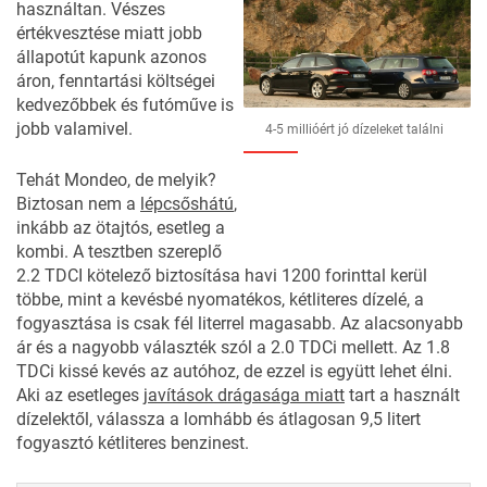
használtan. Vészes
értékvesztése miatt jobb
állapotút kapunk azonos
áron, fenntartási költségei
kedvezőbbek és futóműve is
jobb valamivel.
4-5 millióért jó dízeleket találni
Tehát Mondeo, de melyik?
Biztosan nem a
lépcsőshátú
,
inkább az ötajtós, esetleg a
kombi. A tesztben szereplő
2.2 TDCI kötelező biztosítása havi 1200 forinttal kerül
többe, mint a kevésbé nyomatékos, kétliteres dízelé, a
fogyasztása is csak fél literrel magasabb. Az alacsonyabb
ár és a nagyobb választék szól a 2.0 TDCi mellett. Az 1.8
TDCi kissé kevés az autóhoz, de ezzel is együtt lehet élni.
Aki az esetleges
javítások drágasága miatt
tart a használt
dízelektől, válassza a lomhább és átlagosan 9,5 litert
fogyasztó kétliteres benzinest.