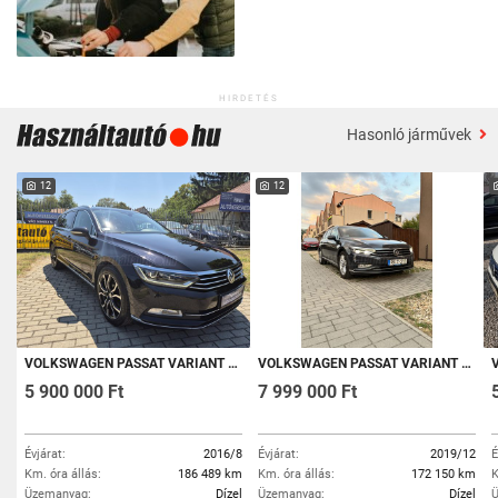
HIRDETÉS
Hasonló járművek
12
12
VOLKSWAGEN PASSAT VARIANT 2.0 TDI BMT HIGHLINE SÉRÜLÉSMENTES.ROZSDAMENTES.DIGIT KLÍMA.ABS.ESP.ASR.4XŰLÉSFŰTÉS.186489KM!!!NAGYON
VOLKSWAGEN PASSAT VARIANT 2.0 TDI SCR ELEGANCE DSG 1 TUL. MATRIX LED. FULL BŐR. ÜLÉSHŰTÉS. ELEKTROMOS NAPFÉNYTETŐ. ELLENŐRIZHETŐ. V
VO
5 900 000 Ft
7 999 000 Ft
Évjárat:
2016/8
Évjárat:
2019/12
É
Km. óra állás:
186 489 km
Km. óra állás:
172 150 km
K
Üzemanyag:
Dízel
Üzemanyag:
Dízel
Ü