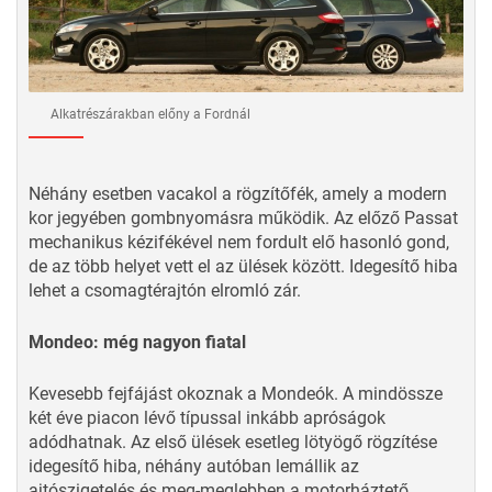
Alkatrészárakban előny a Fordnál
Néhány esetben vacakol a rögzítőfék, amely a modern
kor jegyében gombnyomásra működik. Az előző Passat
mechanikus kézifékével nem fordult elő hasonló gond,
de az több helyet vett el az ülések között. Idegesítő hiba
lehet a csomagtérajtón elromló zár.
Mondeo: még nagyon fiatal
Kevesebb fejfájást okoznak a Mondeók. A mindössze
két éve piacon lévő típussal inkább apróságok
adódhatnak. Az első ülések esetleg lötyögő rögzítése
idegesítő hiba, néhány autóban lemállik az
ajtószigetelés és meg-meglebben a motorháztető