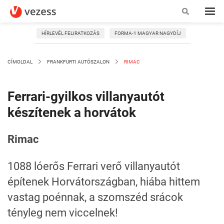
HÍRLEVÉL FELIRATKOZÁS
FORMA-1 MAGYAR NAGYDÍJ
CÍMOLDAL
FRANKFURTI AUTÓSZALON
RIMAC
Ferrari-gyilkos villanyautót
készítenek a horvátok
Rimac
1088 lóerős Ferrari verő villanyautót
építenek Horvátországban, hiába hittem
vastag poénnak, a szomszéd srácok
tényleg nem viccelnek!