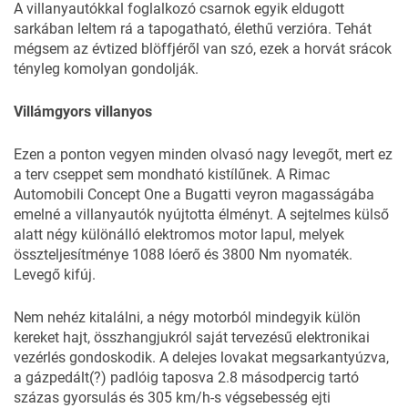
A villanyautókkal foglalkozó csarnok egyik eldugott
sarkában leltem rá a tapogatható, élethű verzióra. Tehát
mégsem az évtized blöffjéről van szó, ezek a horvát srácok
tényleg komolyan gondolják.
Villámgyors villanyos
Ezen a ponton vegyen minden olvasó nagy levegőt, mert ez
a terv cseppet sem mondható kistílűnek. A Rimac
Automobili Concept One a Bugatti veyron magasságába
emelné a villanyautók nyújtotta élményt. A sejtelmes külső
alatt négy különálló elektromos motor lapul, melyek
összteljesítménye 1088 lóerő és 3800 Nm nyomaték.
Levegő kifúj.
Nem nehéz kitalálni, a négy motorból mindegyik külön
kereket hajt, összhangjukról saját tervezésű elektronikai
vezérlés gondoskodik. A delejes lovakat megsarkantyúzva,
a gázpedált(?) padlóig taposva 2.8 másodpercig tartó
százas gyorsulás és 305 km/h-s végsebesség ejti