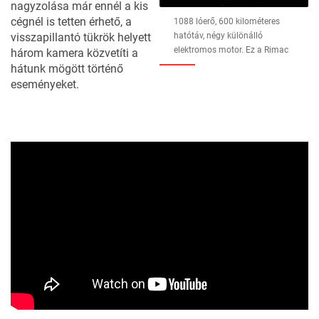
nagyzolása már ennél a kis
cégnél is tetten érhető, a
1088 lóerő, 600 kilométeres
visszapillantó tükrök helyett
hatótáv, négy különálló
elektromos motor. Ez a Rimac
három kamera közvetíti a
hátunk mögött történő
eseményeket.