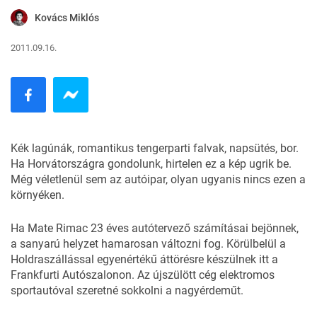
Kovács Miklós
2011.09.16.
Kék lagúnák, romantikus tengerparti falvak, napsütés, bor.
Ha Horvátországra gondolunk, hirtelen ez a kép ugrik be.
Még véletlenül sem az autóipar, olyan ugyanis nincs ezen a
környéken.
Ha Mate Rimac 23 éves autótervező számításai bejönnek,
a sanyarú helyzet hamarosan változni fog. Körülbelül a
Holdraszállással egyenértékű áttörésre készülnek itt a
Frankfurti Autószalonon. Az újszülött cég elektromos
sportautóval szeretné sokkolni a nagyérdeműt.