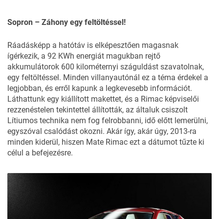
Sopron – Záhony egy feltöltéssel!
Ráadásképp a hatótáv is elképesztően magasnak
ígérkezik, a 92 KWh energiát magukban rejtő
akkumulátorok 600 kilométernyi száguldást szavatolnak,
egy feltöltéssel. Minden villanyautónál ez a téma érdekel a
legjobban, és erről kapunk a legkevesebb információt.
Láthattunk egy kiállított makettet, és a Rimac képviselői
rezzenéstelen tekintettel állították, az általuk csiszolt
Lítiumos technika nem fog felrobbanni, idő előtt lemerülni,
egyszóval csalódást okozni. Akár így, akár úgy, 2013-ra
minden kiderül, hiszen Mate Rimac ezt a dátumot tűzte ki
célul a befejezésre.