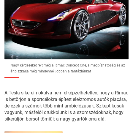
Nagy kérdéseket rejt még a Rimac Concept One, a megbízhatóság és az
ár piszkálja még mindennél jobban a fantáziánkat
A Tesla sikerein okulva nem elképzelhetetlen, hogy a Rimac
is betörjön a sportcélokra épített elektromos autók piacára,
de ezek a számok több mint ambíciózusak. Szkeptikusak
vagyunk, másfelől drukkolunk is a szomszédoknak, hogy
sikerüljön borsot törniük a nagy gyártók orra alá.