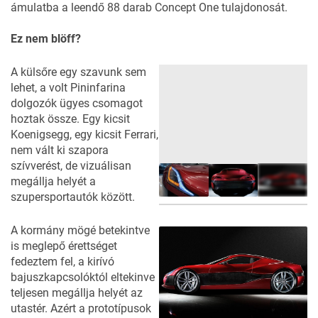
ámulatba a leendő 88 darab Concept One tulajdonosát.
Ez nem blöff?
A külsőre egy szavunk sem
lehet, a volt Pininfarina
dolgozók ügyes csomagot
hoztak össze. Egy kicsit
Koenigsegg, egy kicsit Ferrari,
nem vált ki szapora
szívverést, de vizuálisan
megállja helyét a
szupersportautók között.
16
FOTÓ
A kormány mögé betekintve
is meglepő érettséget
fedeztem fel, a kirívó
bajuszkapcsolóktól eltekinve
teljesen megállja helyét az
utastér. Azért a prototípusok