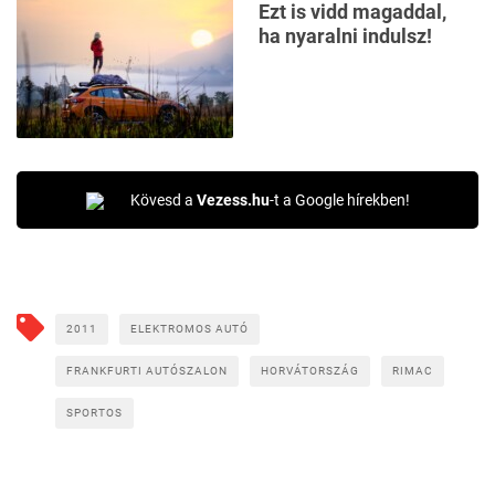
Ezt is vidd magaddal,
ha nyaralni indulsz!
Kövesd a
Vezess.hu
-t a Google hírekben!
2011
ELEKTROMOS AUTÓ
FRANKFURTI AUTÓSZALON
HORVÁTORSZÁG
RIMAC
SPORTOS