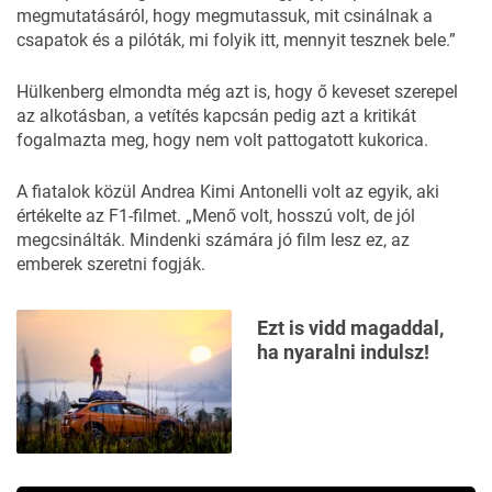
megmutatásáról, hogy megmutassuk, mit csinálnak a
csapatok és a pilóták, mi folyik itt, mennyit tesznek bele.”
Hülkenberg elmondta még azt is, hogy ő keveset szerepel
az alkotásban, a vetítés kapcsán pedig azt a kritikát
fogalmazta meg, hogy nem volt pattogatott kukorica.
A fiatalok közül Andrea Kimi Antonelli volt az egyik, aki
értékelte az F1-filmet. „Menő volt, hosszú volt, de jól
megcsinálták. Mindenki számára jó film lesz ez, az
emberek szeretni fogják.
Ezt is vidd magaddal,
ha nyaralni indulsz!