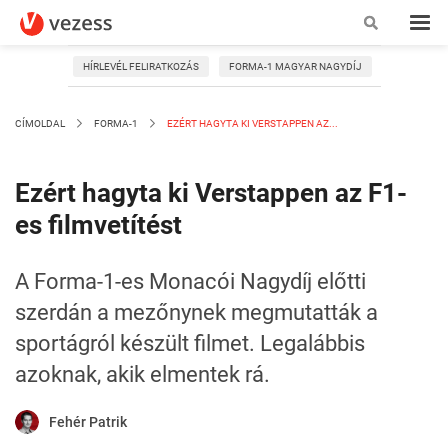
HÍRLEVÉL FELIRATKOZÁS
FORMA-1 MAGYAR NAGYDÍJ
CÍMOLDAL
FORMA-1
EZÉRT HAGYTA KI VERSTAPPEN AZ...
Ezért hagyta ki Verstappen az F1-
es filmvetítést
A Forma-1-es Monacói Nagydíj előtti
szerdán a mezőnynek megmutatták a
sportágról készült filmet. Legalábbis
azoknak, akik elmentek rá.
Fehér Patrik