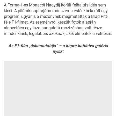
A Forma-1-es Monacói Nagydíj körüli felhajtás idén sem
kicsi. A pilóták naptárjába már szerda estére bekerült egy
program, ugyanis a mezőnynek megmutatták a Brad Pitt-
féle F1-filmet. Az eseményről készült fotók alapján
alapvetően egy laza hangulatú mozizásban volt része
mindenkinek, legalábbis azoknak, akik elmentek a vetítésre.
Az F1-film „ősbemutatója” – a képre kattintva galéria
nyílik: