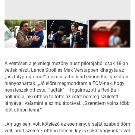
6
FOTÓ
A vetítésen a jelenlegi mezőny húsz pilótájából csak 18-an
vettek részt. Lance Stroll és Max Verstappen kihagyta az
„osztályprogramot”, de mint a holland elmondta, igazoltan
hiányozhattak. „Jó előre megmondtam a FOM-nak, hogy
nem leszek ott este. Tudták” – fogalmazott a Red Bull
hollandja, aki otthon töltötte az estét
nemrég született
lányával,
valamint a szimulátorával. „Szerettem volna több
időt otthon lenni.”
„Amúgy sem volt kötelező az esemény, a saját szabadidőm
volt, amit szeretek otthon tölteni. Így is sokat vagyunk távol