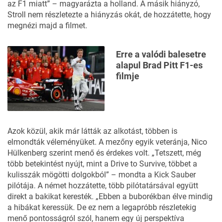
az F1 miatt” – magyarázta a holland. A másik hiányzó,
Stroll nem részletezte a hiányzás okát, de hozzátette, hogy
megnézi majd a filmet.
Erre a valódi balesetre
alapul Brad Pitt F1-es
filmje
Azok közül, akik már látták az alkotást, többen is
elmondták véleményüket. A mezőny egyik veteránja, Nico
Hülkenberg szerint menő és érdekes volt. „Tetszett, még
több betekintést nyújt, mint a
Drive to Survive
, többet a
kulisszák mögötti dolgokból” – mondta a Kick Sauber
pilótája. A német hozzátette, több pilótatársával együtt
direkt a bakikat keresték. „Ebben a buborékban élve mindig
a hibákat keressük. De ez nem a legapróbb részletekig
menő pontosságról szól, hanem egy új perspektíva