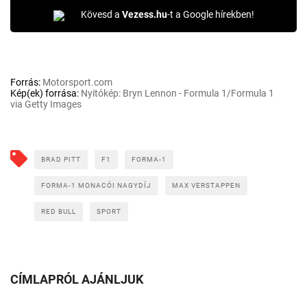
Kövesd a
Vezess.hu
-t a Google hírekben!
Forrás:
Motorsport.com
Kép(ek) forrása:
Nyitókép: Bryn Lennon - Formula 1/Formula 1
via Getty Images
BRAD PITT
F1
FORMA-1
FORMA-1 MONACÓI NAGYDÍJ
MAX VERSTAPPEN
RED BULL
SPORT
CÍMLAPRÓL AJÁNLJUK