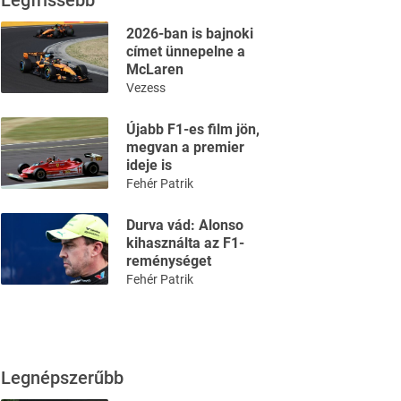
Legfrissebb
2026-ban is bajnoki
címet ünnepelne a
McLaren
Vezess
Újabb F1-es film jön,
megvan a premier
ideje is
Fehér Patrik
Durva vád: Alonso
kihasználta az F1-
reménységet
Fehér Patrik
Legnépszerűbb