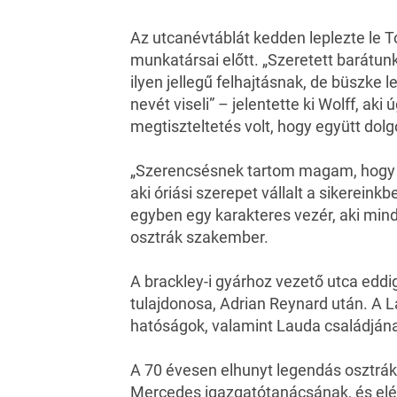
Az utcanévtáblát kedden leplezte le T
munkatársai előtt. „Szeretett barátunk
ilyen jellegű felhajtásnak, de büszke l
nevét viseli” – jelentette ki Wolff, a
megtiszteltetés volt, hogy együtt dol
„Szerencsésnek tartom magam, hogy a
aki óriási szerepet vállalt a sikerein
egyben egy karakteres vezér, aki mi
osztrák szakember.
A brackley-i gyárhoz vezető utca eddig
tulajdonosa, Adrian Reynard után. A L
hatóságok, valamint Lauda családjána
A 70 évesen elhunyt legendás osztrák 
Mercedes igazgatótanácsának, és elé