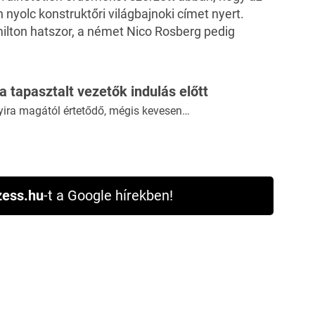
 nyolc konstruktőri világbajnoki címet nyert.
ilton hatszor, a német Nico Rosberg pedig
 a tapasztalt vezetők indulás előtt
yira magától értetődő, mégis kevesen…
ess.hu
-t a Google hírekben!