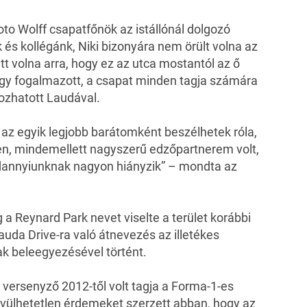
oto Wolff csapatfőnök az istállónál dolgozó
 és kollégánk, Niki bizonyára nem örült volna az
ett volna arra, hogy ez az utca mostantól az ő
ki úgy fogalmazott, a csapat minden tagja számára
gozhatott Laudával.
z egyik legjobb barátomként beszélhetek róla,
kben, mindemellett nagyszerű edzőpartnerem volt,
ndannyiunknak nagyon hiányzik” – mondta az
 a Reynard Park nevet viselte a terület korábbi
auda Drive-ra való átnevezés az illetékes
k beleegyezésével történt.
versenyző 2012-től volt tagja a Forma-1-es
vülhetetlen érdemeket szerzett abban, hogy az