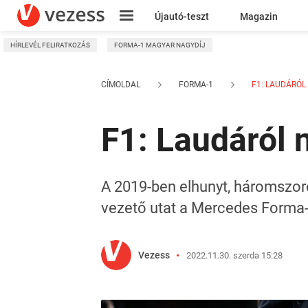
Újautó-teszt
Magazin
HÍRLEVÉL FELIRATKOZÁS
FORMA-1 MAGYAR NAGYDÍJ
Kresz
CÍMOLDAL
FORMA-1
F1: LAUDÁRÓL 
F1: Laudáról 
A 2019-ben elhunyt, háromszoro
vezető utat a Mercedes Forma-
Vezess
2022.11.30. szerda 15:28