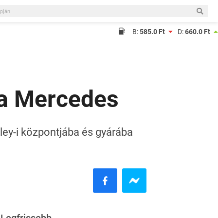
B:
585.0 Ft
D:
660.0 Ft
t a Mercedes
ley-i központjába és gyárába