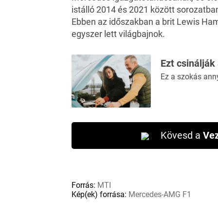
istálló 2014 és 2021 között sorozatban
Ebben az időszakban a brit Lewis Ham
egyszer lett világbajnok.
Ezt csinálják
Ez a szokás ann
Kövesd a
Vez
Forrás:
MTI
Kép(ek) forrása:
Mercedes-AMG F1