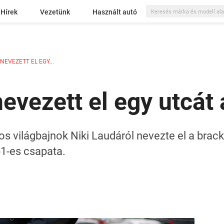
Hírek
Vezetünk
Használt autó
NEVEZETT EL EGY...
nevezett el egy utcá
s világbajnok Niki Laudáról nevezte el a brack
1-es csapata.