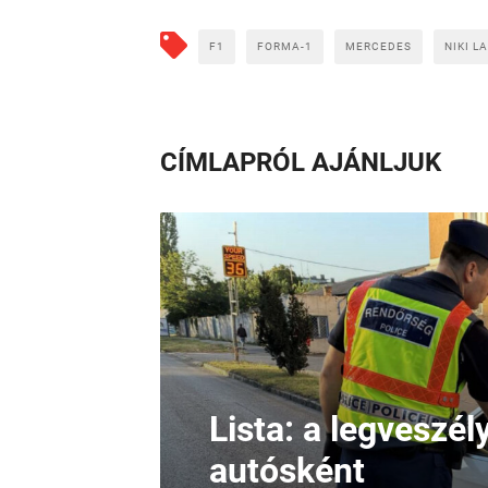
F1
FORMA-1
MERCEDES
NIKI L
CÍMLAPRÓL AJÁNLJUK
Lista: a legveszé
autósként