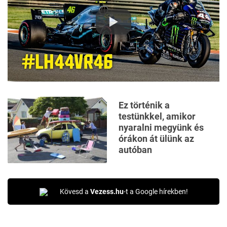
Ez történik a
testünkkel, amikor
nyaralni megyünk és
órákon át ülünk az
autóban
Kövesd a
Vezess.hu
-t a Google hírekben!