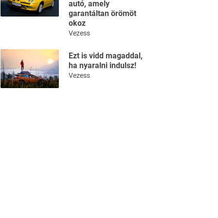
autó, amely
garantáltan örömöt
okoz
Vezess
Ezt is vidd magaddal,
ha nyaralni indulsz!
Vezess