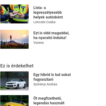
Lista: a
legveszélyesebb
helyek autósként
Lencsés Csaba
Ezt is vidd magaddal,
ha nyaralni indulsz!
Vezess
Ez is érdekelhet
Egy hibrid is tud sokat
fogyasztani
Szörényi András
Öt megfizethető,
legendás használt