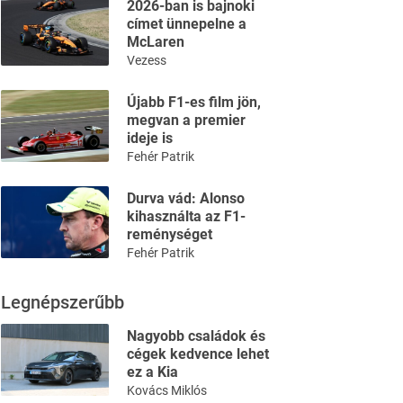
2026-ban is bajnoki
címet ünnepelne a
McLaren
Vezess
Újabb F1-es film jön,
megvan a premier
ideje is
Fehér Patrik
Durva vád: Alonso
kihasználta az F1-
reménységet
Fehér Patrik
Legnépszerűbb
Nagyobb családok és
cégek kedvence lehet
ez a Kia
Kovács Miklós