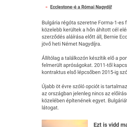
Ecclestone-é a Római Nagydíj!
Bulgária
régóta szeretne
Forma-1
-es 
közelebb kerültek a hőn áhított cél el
szerződés aláírása előtt áll, Bernie Ec
jövő heti Német Nagydíjra.
Állítólag a találkozón készítik elő a 
felmerült apróságokat. 2011-től kapc
kontraktus első lépcsőben 2015-ig szó
Újabb öt évre szóló opciót is tartalm
az országban jelenleg nincs az előírá
közelében építenének egyet. Bulgáriát
látogat.
Ezt is vidd m