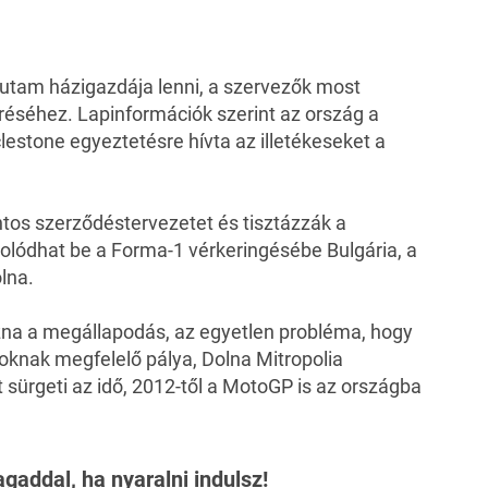
futam házigazdája lenni, a szervezők most
éréséhez. Lapinformációk szerint az ország a
clestone egyeztetésre hívta az illetékeseket a
pontos szerződéstervezetet és tisztázzák a
solódhat be a Forma-1 vérkeringésébe Bulgária, a
lna.
azna a megállapodás, az egyetlen probléma, hogy
soknak megfelelő pálya, Dolna Mitropolia
 sürgeti az idő, 2012-től a MotoGP is az országba
agaddal, ha nyaralni indulsz!