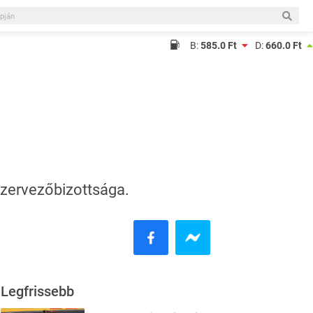
B:
585.0 Ft
D:
660.0 Ft
szervezőbizottsága.
Legfrissebb