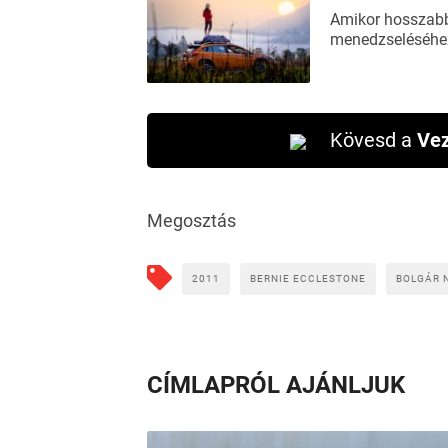
Amikor hosszabb 
menedzseléséhez
Kövesd a
Vez
Megosztás
2011
BERNIE ECCLESTONE
BOLGÁR 
CÍMLAPRÓL AJÁNLJUK