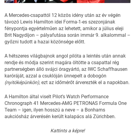
A Mercedes-csapattól 12 közös idény után az év végén
távozó Lewis Hamilton idei Forma-1-es szezonjának
fénypontja egyértelműen az lehetett, amikor a július eleji
Brit Nagydíjon – pályafutása során immár 9. alkalommal –
győzni tudott a hazai közönsége előtt.
A hétszeres világbajnok angol pilóta a leintés után annak
rendje és módja szerint magára öltötte a csapattal rég
partnerségben álló svájci óragyártó, az IWC Schaffhausen
karóráját, azzal a csuklóján ünnepelt a dobogón
(nyitóképünkön)
, ezt az időmérőt árverezték el a napokban.
A Hamilton által viselt Pilot’s Watch Performance
Chronograph 41 Mercedes-AMG PETRONAS Formula One
Team – igen, ilyen hosszú a neve – a Bonhams
aukciósház árverésén került kalapács alá Zürichben.
Kattints a képre!