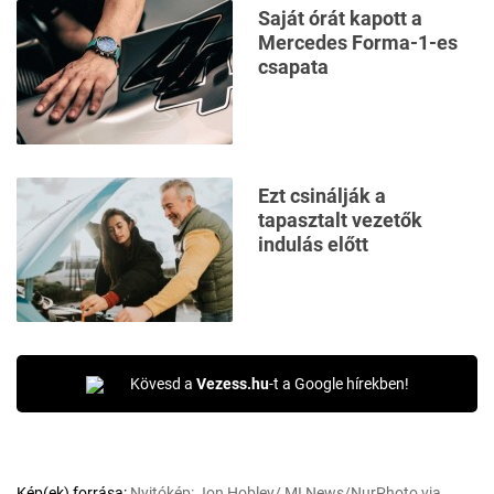
Saját órát kapott a
Mercedes Forma-1-es
csapata
Ezt csinálják a
tapasztalt vezetők
indulás előtt
Kövesd a
Vezess.hu
-t a Google hírekben!
Kép(ek) forrása:
Nyitókép: Jon Hobley/ MI News/NurPhoto via