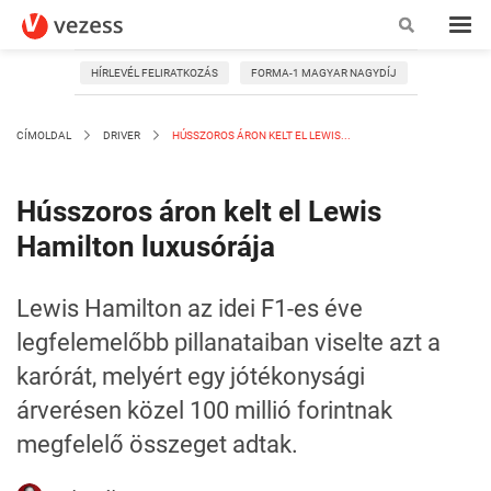
HÍRLEVÉL FELIRATKOZÁS
FORMA-1 MAGYAR NAGYDÍJ
CÍMOLDAL
DRIVER
HÚSSZOROS ÁRON KELT EL LEWIS...
Hússzoros áron kelt el Lewis
Hamilton luxusórája
Lewis Hamilton az idei F1-es éve
legfelemelőbb pillanataiban viselte azt a
karórát, melyért egy jótékonysági
árverésen közel 100 millió forintnak
megfelelő összeget adtak.