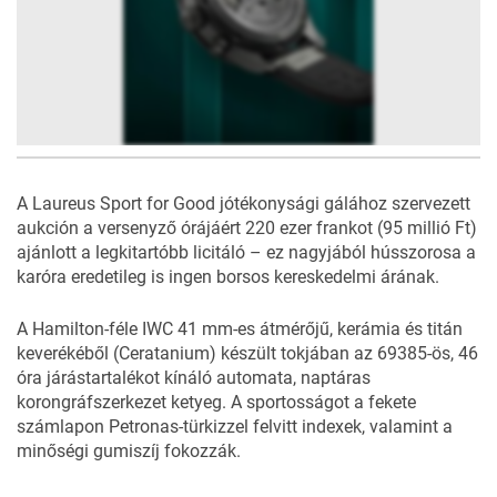
2
FOTÓ
A Laureus Sport for Good jótékonysági gálához szervezett
aukción a versenyző órájáért 220 ezer frankot (95 millió Ft)
ajánlott a legkitartóbb licitáló – ez nagyjából hússzorosa a
karóra eredetileg is ingen borsos kereskedelmi árának.
A Hamilton-féle IWC 41 mm-es átmérőjű, kerámia és titán
keverékéből (Ceratanium) készült tokjában az 69385-ös, 46
óra járástartalékot kínáló automata, naptáras
korongráfszerkezet ketyeg. A sportosságot a fekete
számlapon Petronas-türkizzel felvitt indexek, valamint a
minőségi gumiszíj fokozzák.