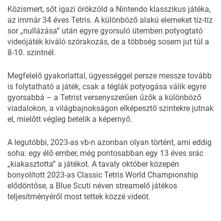
Közismert, sőt igazi örökzöld a Nintendo klasszikus játéka,
az immár 34 éves
Tetris
. A különböző alakú elemeket tíz-tíz
sor „nullázása” után egyre gyorsuló ütemben potyogtató
videójáték kiváló szórakozás, de a többség sosem jut túl a
8-10. szintnél.
Megfelelő gyakorlattal, ügyességgel persze messze tovább
is folytatható a játék, csak a téglák potyogása válik egyre
gyorsabbá – a Tetrist versenyszerűen űzők a különböző
viadalokon, a világbajnokságon elképesztő szintekre jutnak
el, mielőtt végleg betelik a képernyő.
A legutóbbi, 2023-as vb-n azonban olyan történt, ami eddig
soha: egy élő ember, még pontosabban egy 13 éves srác
„kiakasztotta” a játékot. A tavaly október közepén
bonyolított 2023-as
Classic Tetris World Championship
elődöntőse, a Blue Scuti néven streamelő játékos
teljesítményéről most tettek közzé videót.