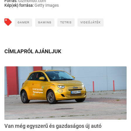
Forrás:
Gizmondo.com
Kép(ek) forrása:
Getty Images
GAMER
GAMING
TETRIS
VIDEÓJÁTÉK
CÍMLAPRÓL AJÁNLJUK
Van még egyszerű és gazdaságos új autó