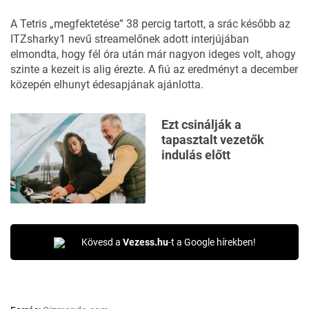
A Tetris „megfektetése” 38 percig tartott, a srác később az
ITZsharky1 nevű streamelőnek adott interjújában
elmondta, hogy fél óra után már nagyon ideges volt, ahogy
szinte a kezeit is alig érezte. A fiú az eredményt a december
közepén elhunyt édesapjának ajánlotta.
Ezt csinálják a
tapasztalt vezetők
indulás előtt
Kövesd a
Vezess.hu
-t a Google hírekben!