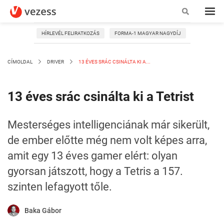
HÍRLEVÉL FELIRATKOZÁS
FORMA-1 MAGYAR NAGYDÍJ
CÍMOLDAL
DRIVER
13 ÉVES SRÁC CSINÁLTA KI A...
13 éves srác csinálta ki a Tetrist
Mesterséges intelligenciának már sikerült,
de ember előtte még nem volt képes arra,
amit egy 13 éves gamer elért: olyan
gyorsan játszott, hogy a Tetris a 157.
szinten lefagyott tőle.
Baka Gábor