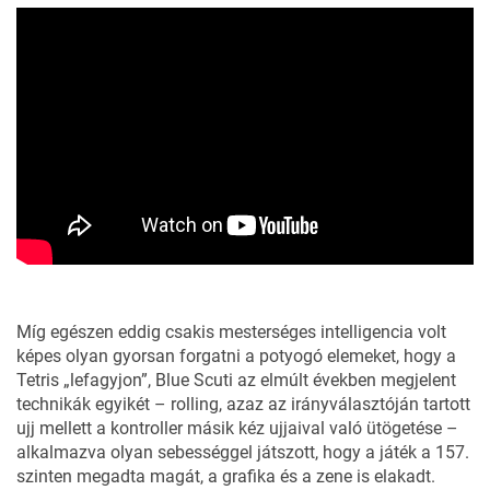
Míg egészen eddig csakis mesterséges intelligencia volt
képes olyan gyorsan forgatni a potyogó elemeket, hogy a
Tetris „lefagyjon”, Blue Scuti az elmúlt években megjelent
technikák egyikét – rolling, azaz az irányválasztóján tartott
ujj mellett a kontroller másik kéz ujjaival való ütögetése –
alkalmazva olyan sebességgel játszott, hogy a játék a 157.
szinten megadta magát, a grafika és a zene is elakadt.