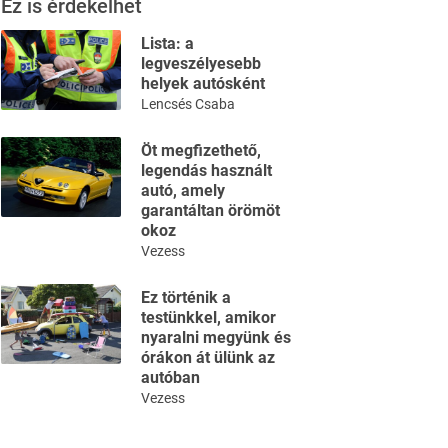
Ez is érdekelhet
Lista: a
legveszélyesebb
helyek autósként
Lencsés Csaba
Öt megfizethető,
legendás használt
autó, amely
garantáltan örömöt
okoz
Vezess
Ez történik a
testünkkel, amikor
nyaralni megyünk és
órákon át ülünk az
autóban
Vezess