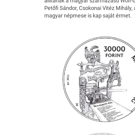
állítanak a magyar származású Wolf-d
Petőfi Sándor, Csokonai Vitéz Mihály
magyar népmese is kap saját érmet.