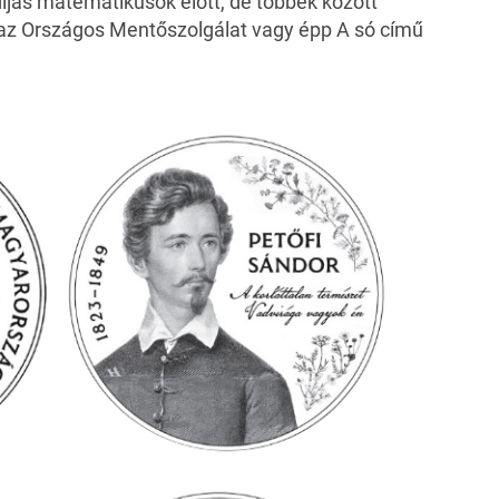
íjas matematikusok előtt, de többek között
, az Országos Mentőszolgálat vagy épp A só című