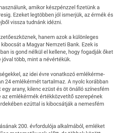
használunk, amikor készpénzzel fizetünk a
resig. Ezeket legtöbben jól ismerjük, az érmék és
jből vissza tudnánk idézni.
zetőeszköznek, hanem azok a különleges
e kibocsát a Magyar Nemzeti Bank. Ezek is
ban is gond nélkül el kellene, hogy fogadják őket
 jóval több, mint a névértékük.
ségekkel, az idei évre vonatkozó emlékérme-
an 24 emlékérmét tartalmaz. A nyolc korábban
 egy arany, kilenc ezüst és öt önálló színesfém
e az emlékérmék értékközvetítő szerepének
rdekében ezúttal is kibocsátják a nemesfém
ásának 200. évfordulója alkalmából, emléket