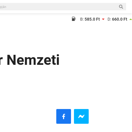
B:
585.0 Ft
D:
660.0 Ft
r Nemzeti