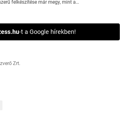
szerű felkészítése már megy, mint a…
ess.hu
-t a Google hírekben!
verő Zrt.