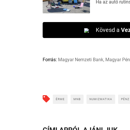
Ha az autó rutin
Kövesd a
Vez
Forrás:
Magyar Nemzeti Bank, Magyar Pénz
ÉRME
MNB
NUMIZMATIKA
PÉNZ
CÍMLAPRÓL AJÁNLJUK