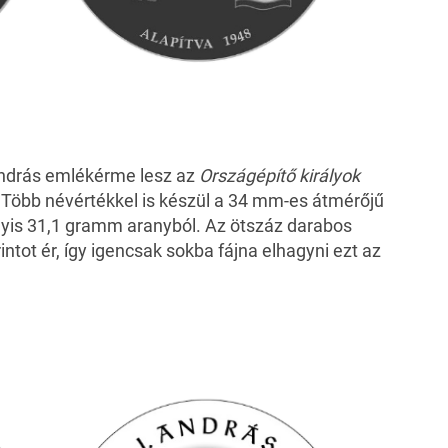
András emlékérme lesz az
Országépítő királyok
 Több névértékkel is készül a 34 mm-es átmérőjű
agyis 31,1 gramm aranyból. Az ötszáz darabos
ntot ér, így igencsak sokba fájna elhagyni ezt az