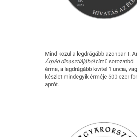
Mind közül a legdrágább azonban I. 
Árpád dinasztiájából
című sorozatból.
érme, a legdrágább kivitel 1 uncia, v
készlet mindegyik érméje 500 ezer fori
aprót.