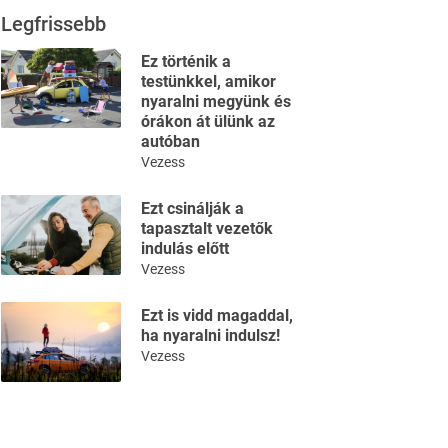
Legfrissebb
Ez történik a
testünkkel, amikor
nyaralni megyünk és
órákon át ülünk az
autóban
Vezess
Ezt csinálják a
tapasztalt vezetők
indulás előtt
Vezess
Ezt is vidd magaddal,
ha nyaralni indulsz!
Vezess