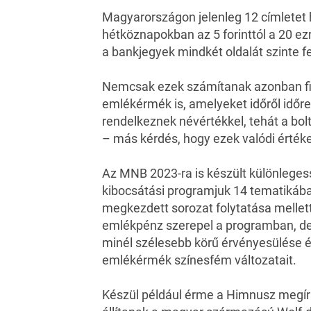
Magyarországon jelenleg 12 címletet 
hétköznapokban az 5 forinttól a 20 ez
a bankjegyek mindkét oldalát szinte fe
Nemcsak ezek számítanak azonban fi
emlékérmék is, amelyeket időről időr
rendelkeznek névértékkel, tehát a bolt
– más kérdés, hogy ezek valódi értéke
Az MNB 2023-ra is készült különleges
kibocsátási programjuk 14 tematikáb
megkezdett sorozat folytatása mellett
emlékpénz szerepel a programban, d
minél szélesebb körű érvényesülése é
emlékérmék színesfém változatait.
Készül például érme a Himnusz megír