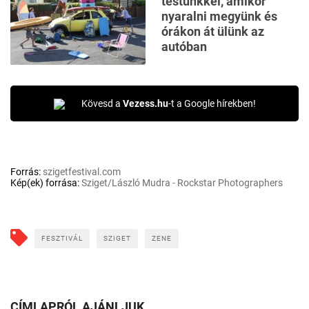
testünkkel, amikor
nyaralni megyünk és
órákon át ülünk az
autóban
Kövesd a
Vezess.hu
-t a Google hírekben!
Forrás:
szigetfestival.com
Kép(ek) forrása:
Sziget/László Mudra - Rockstar Photographers
FESZTIVÁL
SZIGET
ZENE
CÍMLAPRÓL AJÁNLJUK