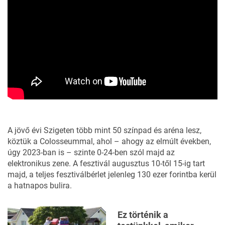
A jövő évi Szigeten több mint 50 színpad és aréna lesz,
köztük a Colosseummal, ahol – ahogy az elmúlt években,
úgy 2023-ban is – szinte 0-24-ben szól majd az
elektronikus zene. A fesztivál augusztus 10-től 15-ig tart
majd, a teljes fesztiválbérlet jelenleg 130 ezer forintba kerül
a hatnapos bulira.
Ez történik a