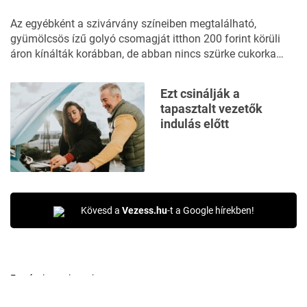
Az egyébként a szivárvány színeiben megtalálható,
gyümölcsös ízű golyó csomagját itthon 200 forint körüli
áron kínálták korábban, de abban nincs szürke cukorka…
Ezt csinálják a
tapasztalt vezetők
indulás előtt
Kövesd a
Vezess.hu
-t a Google hírekben!
Forrás:
luxurylaunches.com
Kép(ek) forrása:
YouTube/Vogue