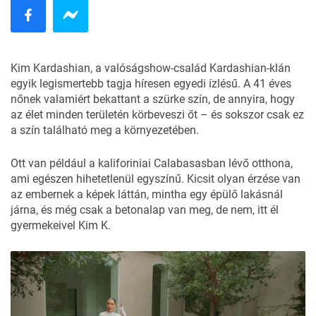
Kim Kardashian, a valóságshow-család Kardashian-klán
egyik legismertebb tagja híresen egyedi ízlésű. A 41 éves
nőnek valamiért bekattant a szürke szín, de annyira, hogy
az élet minden területén körbeveszi őt – és sokszor csak ez
a szín található meg a környezetében.
Ott van például a kaliforiniai Calabasasban lévő otthona,
ami egészen hihetetlenül egyszínű. Kicsit olyan érzése van
az embernek a képek láttán, mintha egy épülő lakásnál
járna, és még csak a betonalap van meg, de nem, itt él
gyermekeivel Kim K.