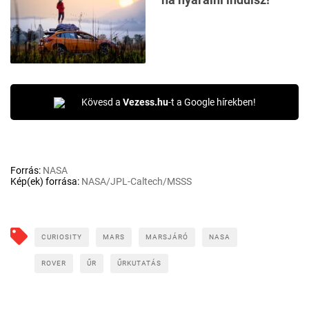
Kövesd a
Vezess.hu
-t a Google hírekben!
Forrás:
NASA
Kép(ek) forrása:
NASA/JPL-Caltech/MSSS
CURIOSITY
MARS
MARSJÁRÓ
NASA
ROVER
ŰR
ŰRKUTATÁS