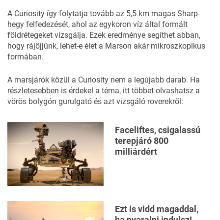
A Curiosity így folytatja tovább az 5,5 km magas Sharp-
hegy felfedezését, ahol az egykoron víz által formált
földrétegeket vizsgálja. Ezek eredménye segíthet abban,
hogy rájöjjünk, lehet-e élet a Marson akár mikroszkopikus
formában.
A marsjárók közül a Curiosity nem a legújabb darab. Ha
részletesebben is érdekel a téma, itt többet olvashatsz a
vörös bolygón gurulgató és azt vizsgáló roverekről:
Faceliftes, csigalassú
terepjáró 800
milliárdért
Ezt is vidd magaddal,
ha nyaralni indulsz!