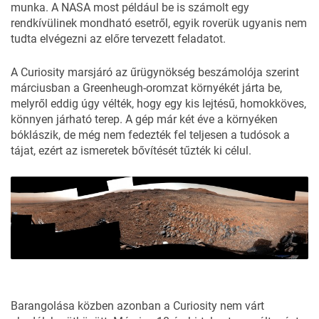
munka. A NASA most például be is számolt egy
rendkívülinek mondható esetről, egyik roverük ugyanis nem
tudta elvégezni az előre tervezett feladatot.
A Curiosity marsjáró az űrügynökség beszámolója szerint
márciusban a Greenheugh-oromzat környékét járta be,
melyről eddig úgy vélték, hogy egy kis lejtésű, homokköves,
könnyen járható terep. A gép már két éve a környéken
bóklászik, de még nem fedezték fel teljesen a tudósok a
tájat, ezért az ismeretek bővítését tűzték ki célul.
Barangolása közben azonban a Curiosity nem várt