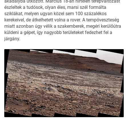
akadályba ütközött. Március 18-án hirtelen terepváltozást
észleltek a tudósok, olyan éles, marsi szél formálta
sziklákat, melyen ugyan közel sem 100 százalékos
kerekeivel, de átkelhetett volna a rover. A tempóveszteség
miatt azonban úgy vélik a szakemberek, megéri kerülőútra
küldeni a gépet, így nagyobb területeket fedezhet fel a
járgány.