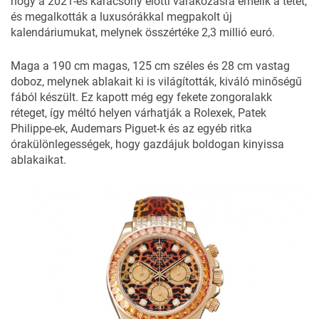
hogy a 2021-es karácsony előtti várakozásra emelik a tétet,
és megalkották a luxusórákkal megpakolt új
kalendáriumukat, melynek összértéke 2,3 millió euró.
Maga a 190 cm magas, 125 cm széles és 28 cm vastag
doboz, melynek ablakait ki is világították, kiváló minőségű
fából készült. Ez kapott még egy fekete zongoralakk
réteget, így méltó helyen várhatják a Rolexek, Patek
Philippe-ek, Audemars Piguet-k és az egyéb ritka
órakülönlegességek, hogy gazdájuk boldogan kinyissa
ablakaikat.