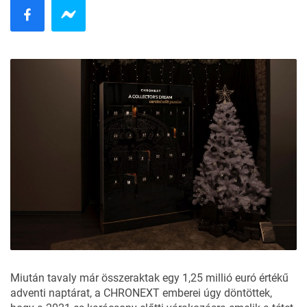
Miután tavaly már összeraktak egy 1,25 millió euró értékű
adventi naptárat, a CHRONEXT emberei úgy döntöttek,