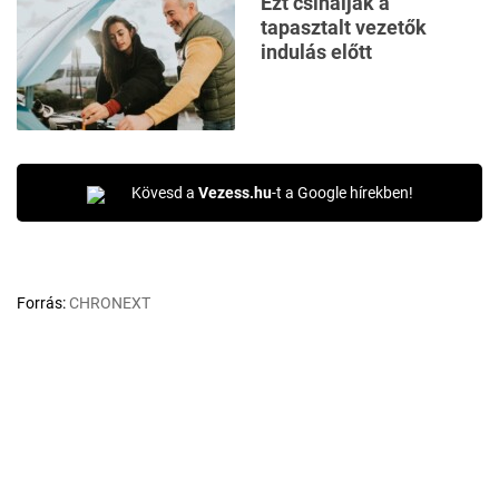
Ezt csinálják a
tapasztalt vezetők
indulás előtt
Kövesd a
Vezess.hu
-t a Google hírekben!
Forrás:
CHRONEXT
ADVENT
ADVENTI KALENDÁRIUM
ADVENTI NAPTÁR
KARÓRA
LUXUS
ÓRA