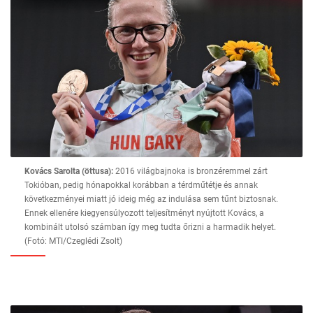
Kovács Sarolta (öttusa):
2016 világbajnoka is bronzéremmel zárt
Tokióban, pedig hónapokkal korábban a térdműtétje és annak
következményei miatt jó ideig még az indulása sem tűnt biztosnak.
Ennek ellenére kiegyensúlyozott teljesítményt nyújtott Kovács, a
kombinált utolsó számban így meg tudta őrizni a harmadik helyet.
(Fotó: MTI/Czeglédi Zsolt)