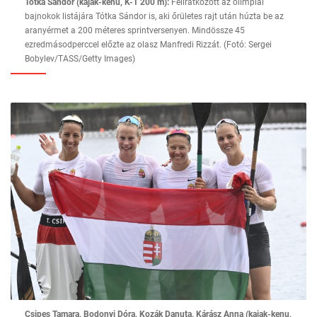
Tótka Sándor (kajak-kenu, K-1 200 m):
Feliratkozott az olimpiai
bajnokok listájára Tótka Sándor is, aki őrületes rajt után húzta be az
aranyérmet a 200 méteres sprintversenyen. Mindössze 45
ezredmásodperccel előzte az olasz Manfredi Rizzát. (Fotó: Sergei
Bobylev/TASS/Getty Images)
Csipes Tamara, Bodonyi Dóra, Kozák Danuta, Kárász Anna (kajak-kenu,