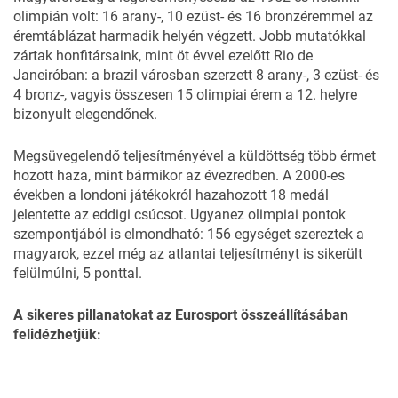
olimpián volt: 16 arany-, 10 ezüst- és 16 bronzéremmel az
éremtáblázat harmadik helyén végzett. Jobb mutatókkal
zártak honfitársaink, mint öt évvel ezelőtt Rio de
Janeiróban: a brazil városban szerzett 8 arany-, 3 ezüst- és
4 bronz-, vagyis összesen 15 olimpiai érem a 12. helyre
bizonyult elegendőnek.
Megsüvegelendő teljesítményével a küldöttség több érmet
hozott haza, mint bármikor az évezredben. A 2000-es
években a londoni játékokról hazahozott 18 medál
jelentette az eddigi csúcsot. Ugyanez olimpiai pontok
szempontjából is elmondható: 156 egységet szereztek a
magyarok, ezzel még az atlantai teljesítményt is sikerült
felülmúlni, 5 ponttal.
A sikeres pillanatokat az
Eurosport
összeállításában
felidézhetjük: