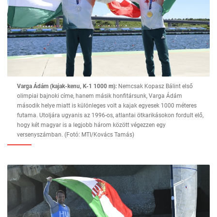
Varga Ádám (kajak-kenu, K-1 1000 m):
Nemcsak Kopasz Bálint első
olimpiai bajnoki címe, hanem másik honfitársunk, Varga Ádám
második helye miatt is különleges volt a kajak egyesek 1000 méteres
futama. Utoljára ugyanis az 1996-os, atlantai ötkarikásokon fordult elő,
hogy két magyar is a legjobb három között végezzen egy
versenyszámban. (Fotó: MTI/Kovács Tamás)