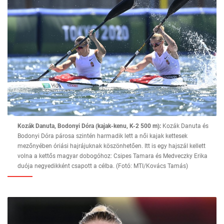
Kozák Danuta, Bodonyi Dóra (kajak-kenu, K-2 500 m):
Kozák Danuta és
Bodonyi Dóra párosa szintén harmadik lett a női kajak kettesek
mezőnyében óriási hajrájuknak köszönhetően. Itt is egy hajszál kellett
volna a kettős magyar dobogóhoz: Csipes Tamara és Medveczky Erika
duója negyedikként csapott a célba. (Fotó: MTI/Kovács Tamás)