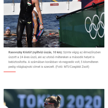
Rasovszky Kristóf (nyíltvízi úszás, 10 km):
Szinte végig az élmezőnyben
úszott a 24 éves úszó, aki az utolsó métereken a második helyet is
bebiztosította. A számában korábban vb-negyedik volt, 5 kilométeren
pedig világbajnoki címet is szerzett. (Fotó: MTI/Czeglédi Zsolt)