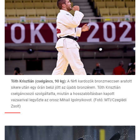
Tóth Krisztián (cselgáncs, 90 kg):
A férfi kardozók bronzmeccsen aratott
sikere után egy órán belül jött az újabb bronzérem. Tóth Krisztián
cselgáncsozó szolgáltatta, miután a hosszabbításban kapott
vazaarival legyőzte az orosz Mihail Igolnyikovot. (Fotó: MTI/Czeglédi
Zsolt)