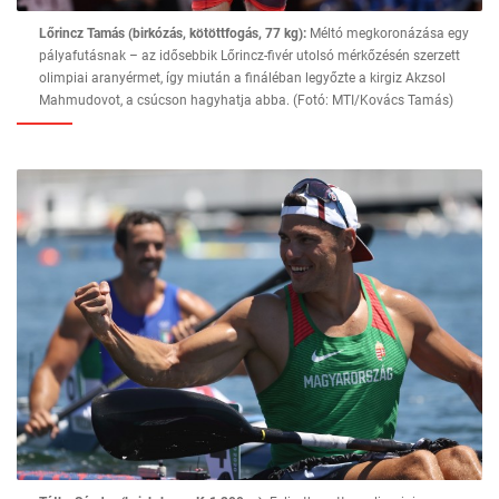
Lőrincz Tamás (birkózás, kötöttfogás, 77 kg):
Méltó megkoronázása egy
pályafutásnak – az idősebbik Lőrincz-fivér utolsó mérkőzésén szerzett
olimpiai aranyérmet, így miután a fináléban legyőzte a kirgiz Akzsol
Mahmudovot, a csúcson hagyhatja abba. (Fotó: MTI/Kovács Tamás)