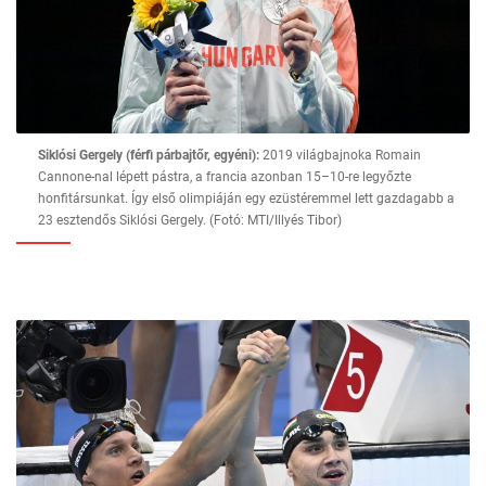
Siklósi Gergely (férfi párbajtőr, egyéni):
2019 világbajnoka Romain
Cannone-nal lépett pástra, a francia azonban 15–10-re legyőzte
honfitársunkat. Így első olimpiáján egy ezüstéremmel lett gazdagabb a
23 esztendős Siklósi Gergely. (Fotó: MTI/Illyés Tibor)