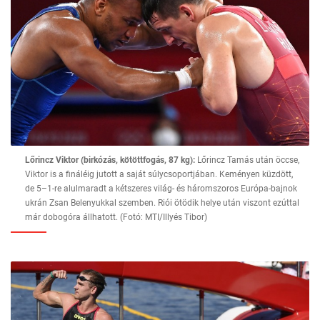
Lőrincz Viktor (birkózás, kötöttfogás, 87 kg):
Lőrincz Tamás után öccse,
Viktor is a fináléig jutott a saját súlycsoportjában. Keményen küzdött,
de 5–1-re alulmaradt a kétszeres világ- és háromszoros Európa-bajnok
ukrán Zsan Belenyukkal szemben. Riói ötödik helye után viszont ezúttal
már dobogóra állhatott. (Fotó: MTI/Illyés Tibor)