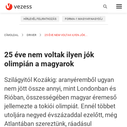
HÍRLEVÉL FELIRATKOZÁS
FORMA-1 MAGYAR NAGYDÍJ
CÍMOLDAL
DRIVER
25 ÉVE NEM VOLTAK ILYEN JÓK...
25 éve nem voltak ilyen jók
olimpián a magyarok
Szilágyitól Kozákig: aranyéremből ugyan
nem jött össze annyi, mint Londonban és
Rióban, összességében magyar éremeső
jellemezte a tokiói olimpiát. Ennél többet
utoljára negyed évszázaddal ezelőtt, még
Atlantában szereztünk, ráadásul