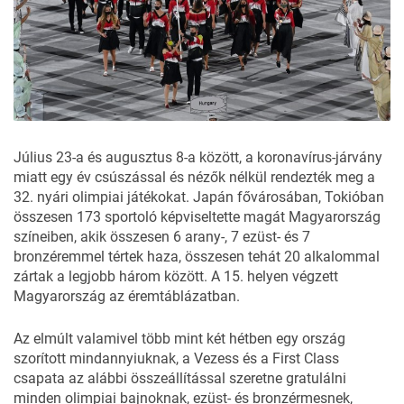
Július 23-a és augusztus 8-a között, a koronavírus-járvány
miatt egy év csúszással és nézők nélkül rendezték meg a
32. nyári olimpiai játékokat. Japán fővárosában, Tokióban
összesen 173 sportoló képviseltette magát Magyarország
színeiben, akik összesen 6 arany-, 7 ezüst- és 7
bronzéremmel tértek haza, összesen tehát 20 alkalommal
zártak a legjobb három között. A 15. helyen végzett
Magyarország az éremtáblázatban.
Az elmúlt valamivel több mint két hétben egy ország
szorított mindannyiuknak, a Vezess és a First Class
csapata az alábbi összeállítással szeretne gratulálni
minden olimpiai bajnoknak, ezüst- és bronzérmesnek,