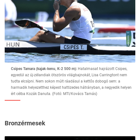
Csipes Tamara (kajak-kenu, K-2 500 m):
Hatalmasat hajrázott Csipes,
egyedül az új-zélandiak ötszörös világbajnokát, Lisa Carringtont nem
tudta elcsípni. Nem sokon múlt ráadásul a kettős dobogó sem: a
harmadik helyezetthez képest hattizedes hátrányban, a negyedik helyen
ért célba Kozák Danuta. (Fotó: MTI/Kovács Tamás)
Bronzérmesek