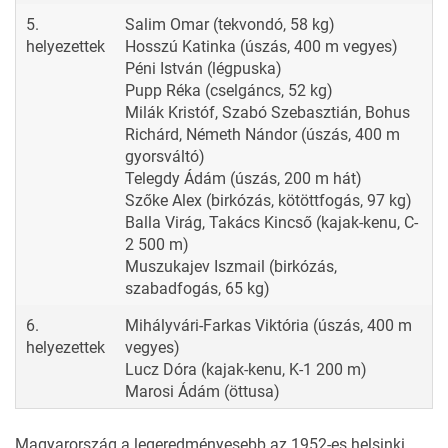
5.
Salim Omar (tekvondó, 58 kg)
helyezettek
Hosszú Katinka (úszás, 400 m vegyes)
Péni István (légpuska)
Pupp Réka (cselgáncs, 52 kg)
Milák Kristóf, Szabó Szebasztián, Bohus
Richárd, Németh Nándor (úszás, 400 m
gyorsváltó)
Telegdy Ádám (úszás, 200 m hát)
Szőke Alex (birkózás, kötöttfogás, 97 kg)
Balla Virág, Takács Kincső (kajak-kenu, C-
2 500 m)
Muszukajev Iszmail (birkózás,
szabadfogás, 65 kg)
6.
Mihályvári-Farkas Viktória (úszás, 400 m
helyezettek
vegyes)
Lucz Dóra (kajak-kenu, K-1 200 m)
Marosi Ádám (öttusa)
Magyarország a legeredményesebb az 1952-es helsinki