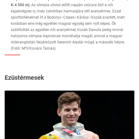
K-4 500 m):
Az olimpia utolsó előtti napján csúcsra tört a női
kajaknégyes is, mely zsinórban harmadjára lett aranyérmes. Ezzel
sporttörténelmet írt a Bodonyi–Csipes–Kárász–Kozák kvartett, mert
korábban erre még egyetlen magyar egység sem volt képes. Ők
szállították az egyetlen női aranyérmet, Kozák Danuta pedig immár
hatszoros olimpiai bajnoknak mondhatja magát, amivel a magyar
örökranglistán felzárkózott Gerevich Aladár mögé, a második helyre.
(Fotó: MTI/Kovács Tamás)
Ezüstérmesek