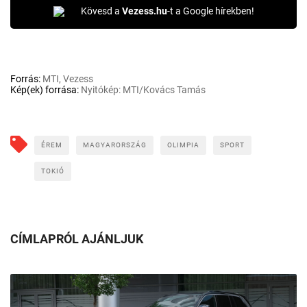
Kövesd a
Vezess.hu
-t a Google hírekben!
Forrás:
MTI, Vezess
Kép(ek) forrása:
Nyitókép: MTI/Kovács Tamás
ÉREM
MAGYARORSZÁG
OLIMPIA
SPORT
TOKIÓ
CÍMLAPRÓL AJÁNLJUK