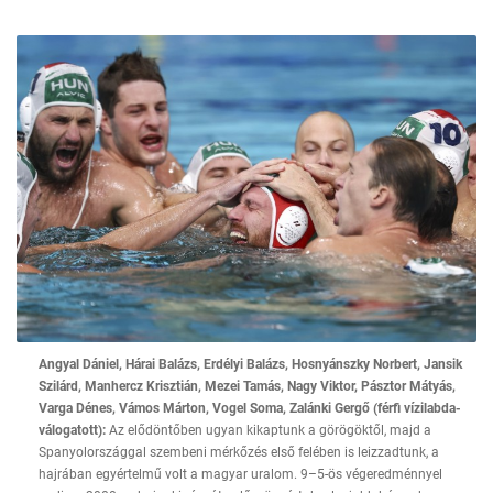
Angyal Dániel, Hárai Balázs, Erdélyi Balázs, Hosnyánszky Norbert, Jansik
Szilárd, Manhercz Krisztián, Mezei Tamás, Nagy Viktor, Pásztor Mátyás,
Varga Dénes, Vámos Márton, Vogel Soma, Zalánki Gergő (férfi vízilabda-
válogatott):
Az elődöntőben ugyan kikaptunk a görögöktől, majd a
Spanyolországgal szembeni mérkőzés első felében is leizzadtunk, a
hajrában egyértelmű volt a magyar uralom. 9–5-ös végeredménnyel