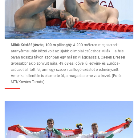
Milák Kristóf (úszás, 100 m pillangó):
A 200 méteren megszerzett
aranyérme után közel volt az újabb olimpiai csúcshoz Milák – a fele
olyan hosszú távon azonban egy másik világklasszis, Caeleb Dressel
gyorsabbnak bizonyult nála. 49.68-as idővel új egyéni- és Európa-
csúcsot állított fel, ami egy szépen csillogó ezüstöt eredményzett.
Amerikai ellenfele is elismerte őt, a magasba emelve a kezét. (Fotó:
MTI/Kovács Tamás)