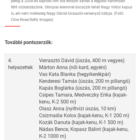
pedig a 2008-as bajnoki cím óta először zártak a legjobb háromban
férfi vízilabdázóink. Olimpiai éremmel búcsúzik tehát Nagy Viktor kapus
is, aki nem mellesleg Nagy Dániel túraautó-versenyző bátyja. (Fotó:
Clive Rose/Getty Images)
További pontszerzők:
4.
Verrasztó Dávid (úszás, 400 m vegyes)
helyezettek
Márton Anna (női kard, egyéni)
Vas Kata Blanka (hegyikerékpár)
Kenderesi Tamás (úszás, 200 m pillangó)
Kapás Boglárka (úszás, 200 m pillangó)
Csipes Tamara, Medveczky Erika (kajak-
kenu, K-2 500 m)
Olasz Anna (nyíltvízi úszás, 10 km)
Csizmadia Kolos (kajak-kenu, K-1 200 m)
Kozák Danuta (kajak-kenu, K-1 500 m)
Nádas Bence, Kopasz Bálint (kajak-kenu,
K-2 1000 m)