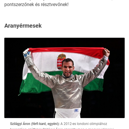
pontszerzőnek és résztvevőnek!
Aranyérmesek
Szilágyi Áron (férfi kard, egyéni):
A 2012-es londoni olimpiához