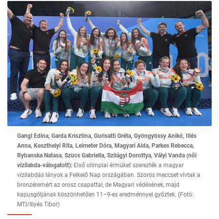
Gangl Edina, Garda Krisztina, Gurisatti Gréta, Gyöngyössy Anikó, Illés
Anna, Keszthelyi Rita, Leimeter Dóra, Magyari Alda, Parkes Rebecca,
Rybanska Natasa, Szücs Gabriella, Szilágyi Dorottya, Vályi Vanda (női
vízilabda-válogatott):
Első olimpiai érmüket szerezték a magyar
vízilabdás lányok a Felkelő Nap országában. Szoros meccset vívtak a
bronzéremért az orosz csapattal, de Magyari védésének, majd
kapusgóljának köszönhetően 11–9-es eredménnyel győztek. (Fotó:
MTI/Illyés Tibor)