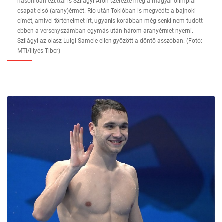
hasonlóan ezúttal is Szilágyi Áron szerezte meg a magyar olimpiai
csapat első (arany)érmét. Rio után Tokióban is megvédte a bajnoki
címét, amivel történelmet írt, ugyanis korábban még senki nem tudott
ebben a versenyszámban egymás után három aranyérmet nyerni.
Szilágyi az olasz Luigi Samele ellen győzött a döntő asszóban. (Fotó:
MTI/Illyés Tibor)