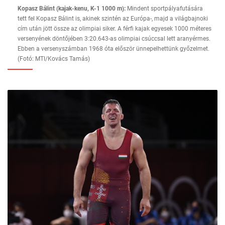
Kopasz Bálint (kajak-kenu, K-1 1000 m):
Mindent sportpályafutására
tett fel Kopasz Bálint is, akinek szintén az Európa-, majd a világbajnoki
cím után jött össze az olimpiai siker. A férfi kajak egyesek 1000 méteres
versenyének döntőjében 3:20.643-as olimpiai csúccsal lett aranyérmes.
Ebben a versenyszámban 1968 óta először ünnepelhettünk győzelmet.
(Fotó: MTI/Kovács Tamás)