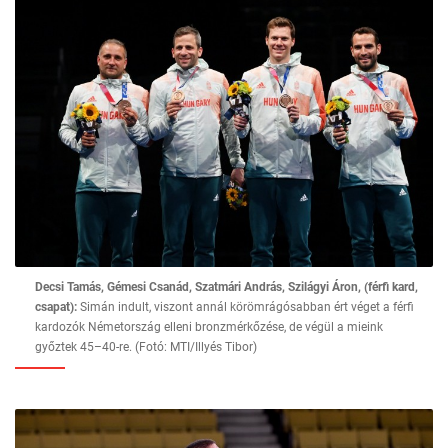
Decsi Tamás, Gémesi Csanád, Szatmári András, Szilágyi Áron, (férfi kard,
csapat):
Simán indult, viszont annál körömrágósabban ért véget a férfi
kardozók Németország elleni bronzmérkőzése, de végül a mieink
győztek 45–40-re. (Fotó: MTI/Illyés Tibor)