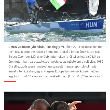
Berecz Zsombor (vitorlázás, Finndingi):
Miután a 2024-es játékokon már
nem lesz a program része a Finndingi, utolsó olimpiájának futott neki
Berecz Zsombor. Már a korábbi futamokon is jól teljesített, első lett az
éremfutamban, az összetettben pedig ez az ezüstéremre volt elég. 1980
óta először, összesen másodjára szerzett magyar sportoló olimpiai
érmet vitorlázásban, így a világ- és Európa-bajnoknak köszönhetően
egy több mint 40 éves sorozat szakadt meg. (Fotó: MTI/Czeglédi Zsolt)