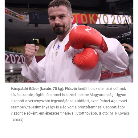
Hárspataki Gábor (karate, 75 kg):
Először került be az olimpiai számok
közé a karate, rögtön éremmel is kezdett benne Magyarország. Ugyan
kikapott a versenyszám legendájának kikiáltott, azeri Rafael Agajevvel
szemben, teljesítménye így is elég volt a bronzéremhez. Csoportjából
viszont elsőként, emlékezetes fináléval jutott tovább. (Fotó: MTI/Kovács
Tamás)