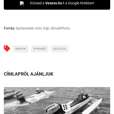
Kövesd a
Vezess.hu
-t a Google hírekben!
Forrás:
barterweek.com, Kép: iStockPhoto
INGYEN
PIHENÉS
SZÁLLÁS
CÍMLAPRÓL AJÁNLJUK