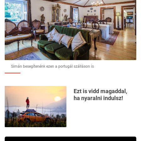
Simán besegítenénk ezen a portugál szálláson is
Ezt is vidd magaddal,
ha nyaralni indulsz!