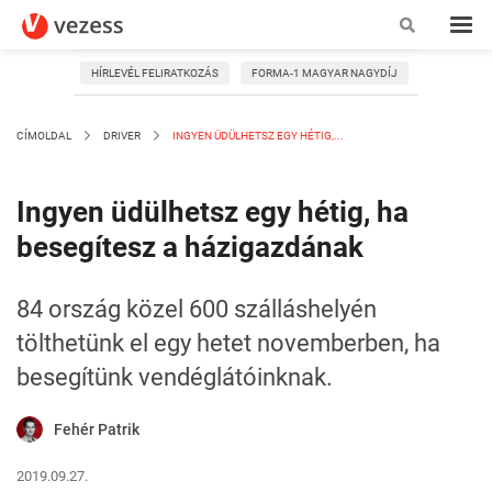
HÍRLEVÉL FELIRATKOZÁS
FORMA-1 MAGYAR NAGYDÍJ
CÍMOLDAL
DRIVER
INGYEN ÜDÜLHETSZ EGY HÉTIG,...
Ingyen üdülhetsz egy hétig, ha
besegítesz a házigazdának
84 ország közel 600 szálláshelyén
tölthetünk el egy hetet novemberben, ha
besegítünk vendéglátóinknak.
Fehér Patrik
2019.09.27.