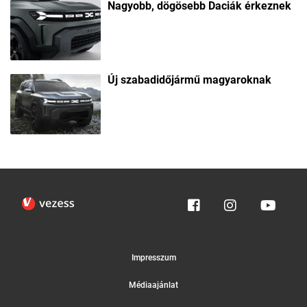
Nagyobb, dögösebb Daciák érkeznek
Új szabadidőjármű magyaroknak
Impresszum
Médiaajánlat