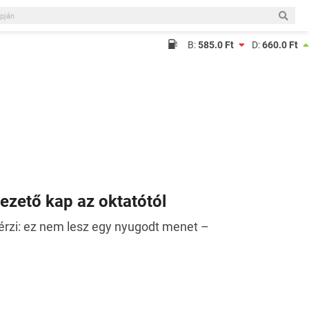
B:
585.0 Ft
D:
660.0 Ft
vezető kap az oktatótól
l érzi: ez nem lesz egy nyugodt menet –