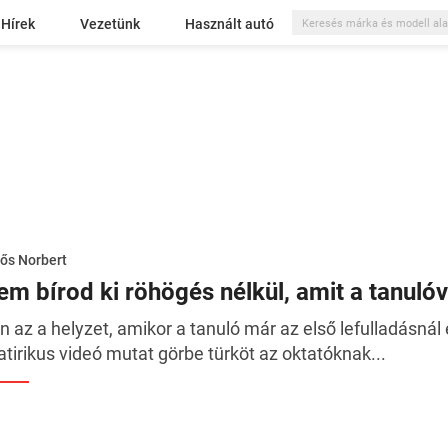
Hírek
Vezetünk
Használt autó
ős Norbert
em bírod ki röhögés nélkül, amit a tanuló
n az a helyzet, amikor a tanuló már az első lefulladásná
atirikus videó mutat görbe türköt az oktatóknak...