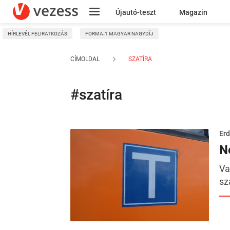
Újautó-teszt
Magazin
HÍRLEVÉL FELIRATKOZÁS
FORMA-1 MAGYAR NAGYDÍJ
Kresz
CÍMOLDAL
SZATÍRA
#szatíra
Erd
N
Va
sz