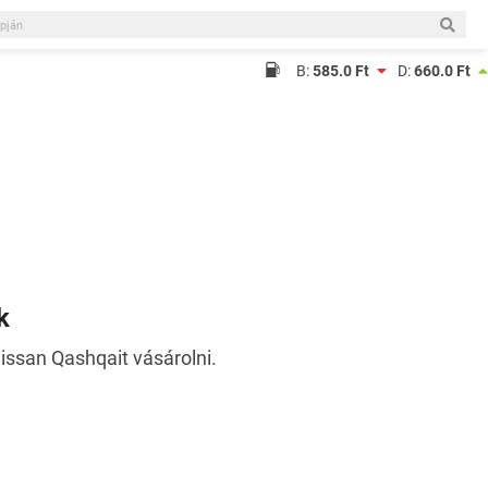
B:
585.0 Ft
D:
660.0 Ft
k
Nissan Qashqait vásárolni.