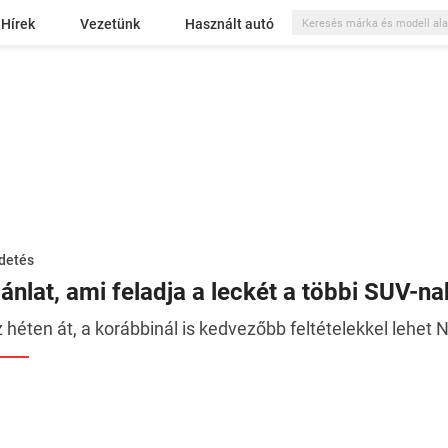
Hírek
Vezetünk
Használt autó
detés
jánlat, ami feladja a leckét a többi SUV-na
z héten át, a korábbinál is kedvezőbb feltételekkel lehet 