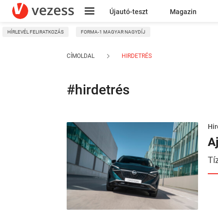
Újautó-teszt
Magazin
HÍRLEVÉL FELIRATKOZÁS
FORMA-1 MAGYAR NAGYDÍJ
Kresz
CÍMOLDAL
HIRDETRÉS
#hirdetrés
Hir
A
Tí