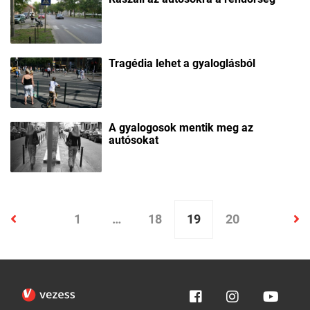
Tragédia lehet a gyaloglásból
A gyalogosok mentik meg az
autósokat
1
…
18
19
20