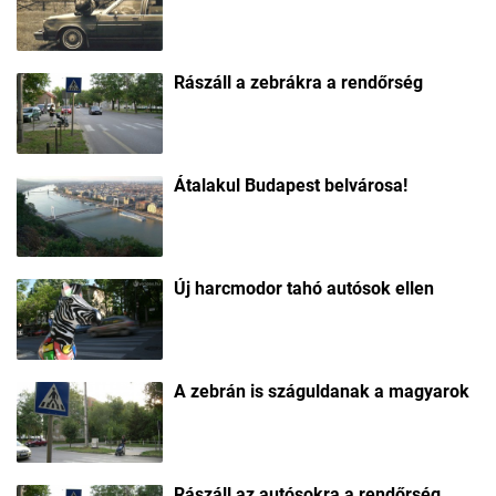
Rászáll a zebrákra a rendőrség
Átalakul Budapest belvárosa!
Új harcmodor tahó autósok ellen
A zebrán is száguldanak a magyarok
Rászáll az autósokra a rendőrség