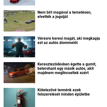
Nem bírt magával a temetésen,
elvették a jogsiját
Véresre keresi magát, aki megkapja
ezt az autós álommelót
Kereszteződésben égette a gumit,
belerohant egy másik autós, akit
majdnem meglincseltek ezért
Kötelezővé tennénk ezek
felszerelését minden épületbe