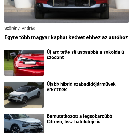
Szörényi András
Egyre több magyar kaphat kedvet ehhez az autóhoz
Új arc tette stílusosabbá a sokoldalú
szedánt
Újabb hibrid szabadidőjárművek
érkeznek
Bemutatkozott a legsokarcúbb
Citroën, lesz hátulütője is