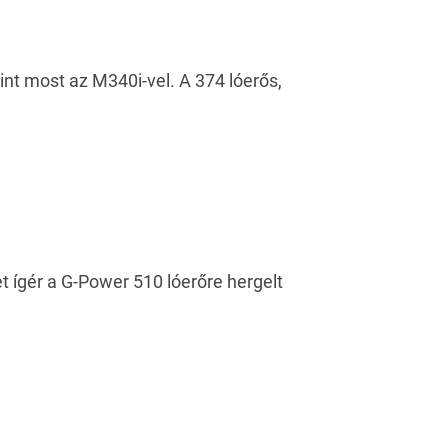
mint most az M340i-vel. A 374 lóerős,
ígér a G-Power 510 lóerőre hergelt