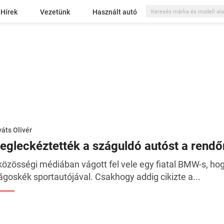
Hírek
Vezetünk
Használt autó
áts Olivér
egleckéztették a száguldó autóst a rendő
közösségi médiában vágott fel vele egy fiatal BMW-s, ho
lágoskék sportautójával. Csakhogy addig cikizte a...