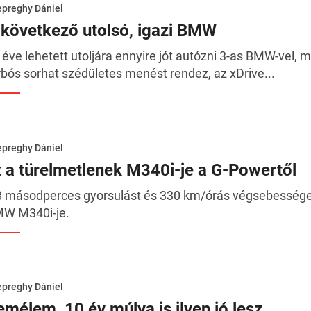
preghy Dániel
 következő utolsó, igazi BMW
 éve lehetett utoljára ennyire jót autózni 3-as BMW-vel, 
rbós sorhat szédületes menést rendez, az xDrive...
preghy Dániel
tt a türelmetlenek M340i-je a G-Powertől
8 másodperces gyorsulást és 330 km/órás végsebességet 
W M340i-je.
preghy Dániel
emélem, 10 év múlva is ilyen jó lesz