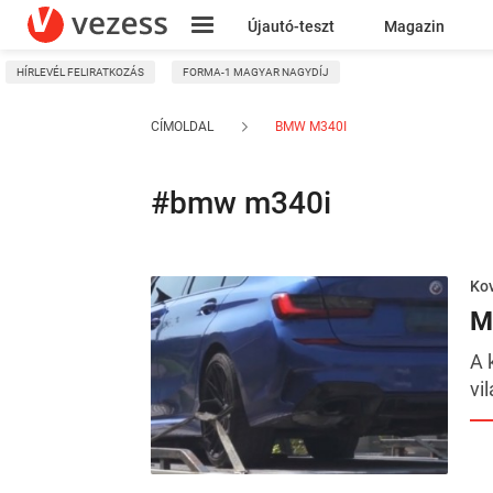
Újautó-teszt
Magazin
HÍRLEVÉL FELIRATKOZÁS
FORMA-1 MAGYAR NAGYDÍJ
Kresz
CÍMOLDAL
BMW M340I
#bmw m340i
Kov
M
A 
vi