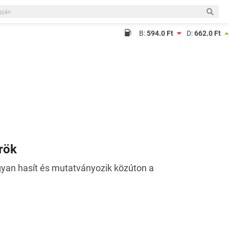
B:
594.0 Ft
D:
662.0 Ft
rök
gyan hasít és mutatványozik közúton a