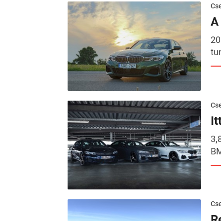
Cse
A
20
tu
Cse
I
3,
BM
Cse
R