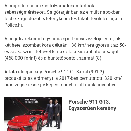
A nógrádi rendőrök is folyamatosan tartnak
sebességméréseket, Salgótarjánban az elmúlt napokban
több száguldozót is lefényképeztek lakott területen,
írja
a
Police.hu.
A negatív rekordot egy piros sportkocsi vezetője ért el, aki
két hete, szombat kora délután 138 km/h-ra gyorsult az 50-
es szakaszon. Tettével kimaxolta a kiszabható bírságot
(468 000 forint) és a büntetőpontok számát (8).
A fotó alapján egy
Porsche 911 GT3-mal
(991.2)
produkálta az erdményt, a 2017-ben bemutatott, 320 km/
órás végsebességre képes modellről itt írunk bővebben:
Porsche 911 GT3:
Egyszerűen kemény