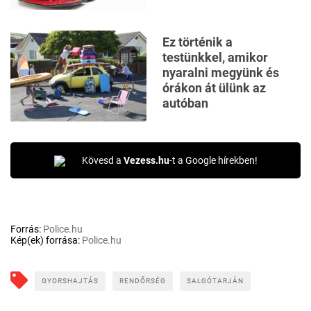
Ez történik a
testünkkel, amikor
nyaralni megyünk és
órákon át ülünk az
autóban
Kövesd a
Vezess.hu
-t a Google hírekben!
Forrás:
Police.hu
Kép(ek) forrása:
Police.hu
GYORSHAJTÁS
RENDŐRSÉG
SALGÓTARJÁN