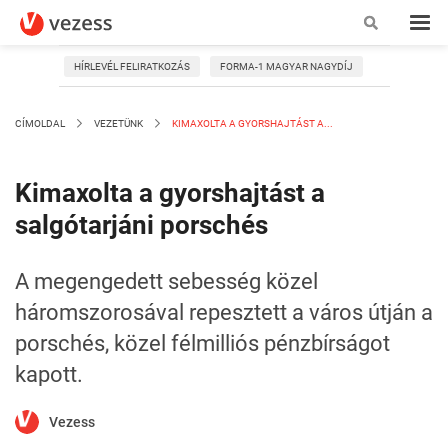
HÍRLEVÉL FELIRATKOZÁS
FORMA-1 MAGYAR NAGYDÍJ
CÍMOLDAL
VEZETÜNK
KIMAXOLTA A GYORSHAJTÁST A...
Kimaxolta a gyorshajtást a
salgótarjáni porschés
A megengedett sebesség közel
háromszorosával repesztett a város útján a
porschés, közel félmilliós pénzbírságot
kapott.
Vezess