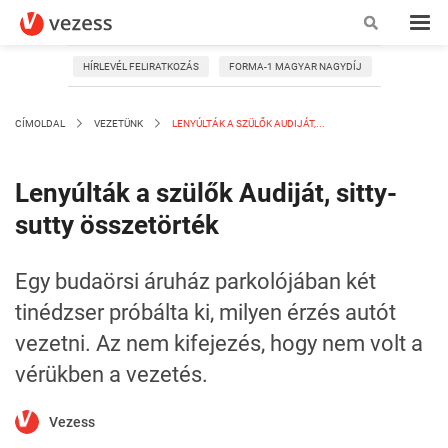
HÍRLEVÉL FELIRATKOZÁS
FORMA-1 MAGYAR NAGYDÍJ
CÍMOLDAL
VEZETÜNK
LENYÚLTÁK A SZÜLŐK AUDIJÁT,...
Lenyúlták a szülők Audiját, sitty-
sutty összetörték
Egy budaörsi áruház parkolójában két
tinédzser próbálta ki, milyen érzés autót
vezetni. Az nem kifejezés, hogy nem volt a
vérükben a vezetés.
Vezess