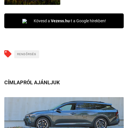
Kövesd a
Vezess.hu
-t a Google hírekben!
RENDŐRSÉG
CÍMLAPRÓL AJÁNLJUK