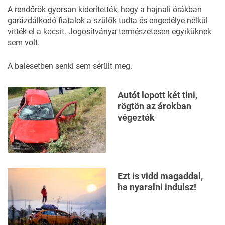
A
rendőrök
gyorsan kiderítették, hogy a hajnali órákban
garázdálkodó fiatalok a szülők tudta és engedélye nélkül
vitték el a kocsit. Jogosítványa természetesen egyiküknek
sem volt.
A balesetben senki sem sérült meg.
Autót lopott két tini,
rögtön az árokban
végezték
Ezt is vidd magaddal,
ha nyaralni indulsz!