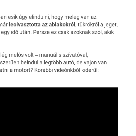
an esik úgy elindulni, hogy meleg van az
 már
leolvasztotta az ablakokról
, tükrökről a jeget,
 egy idő után. Persze ez csak azoknak szól, akik
ég melós volt ‒ manuális szívatóval,
szerűen beindul a legtöbb autó, de vajon van
atni a motort? Korábbi videónkból kiderül: