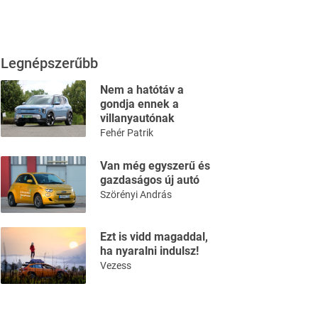
Legnépszerűbb
Nem a hatótáv a
gondja ennek a
villanyautónak
Fehér Patrik
Van még egyszerű és
gazdaságos új autó
Szörényi András
Ezt is vidd magaddal,
ha nyaralni indulsz!
Vezess