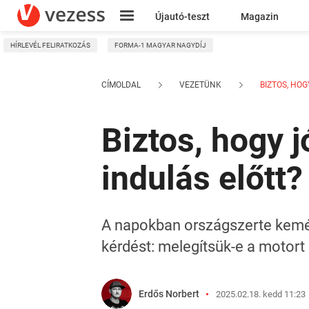
Újautó-teszt
Magazin
HÍRLEVÉL FELIRATKOZÁS
FORMA-1 MAGYAR NAGYDÍJ
Kresz
CÍMOLDAL
VEZETÜNK
BIZTOS, HOGY
Biztos, hogy j
indulás előtt?
A napokban országszerte kemény
kérdést: melegítsük-e a motort 
Erdős Norbert
2025.02.18. kedd 11:23