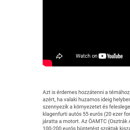
Azt is érdemes hozzátenni a témához,
azért, ha valaki huzamos ideig helybe
szennyezik a környezetet és feleslege
klagenfurti autós 55 eurós (20 ezer fo
járatta a motort. Az
ÖAMTC
(Osztrák 
100-200 eurós büntetést szoktak kiszab