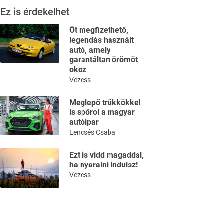
Ez is érdekelhet
Öt megfizethető,
legendás használt
autó, amely
garantáltan örömöt
okoz
Vezess
Meglepő trükkökkel
is spórol a magyar
autóipar
Lencsés Csaba
Ezt is vidd magaddal,
ha nyaralni indulsz!
Vezess