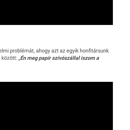
lmi problémát, ahogy azt az egyik honfitársunk
között: „
Én meg papír szívószállal iszom a