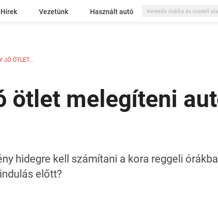
Hírek
Vezetünk
Használt autó
 JÓ ÖTLET...
ó ötlet melegíteni au
 hidegre kell számítani a kora reggeli órákban
indulás előtt?