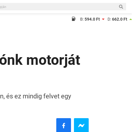
B:
594.0 Ft
D:
662.0 Ft
tónk motorját
, és ez mindig felvet egy