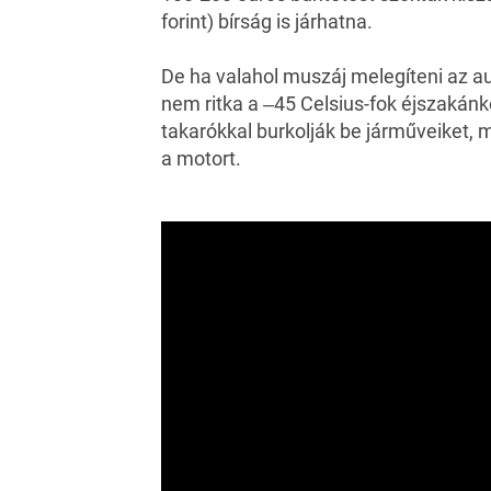
forint) bírság is járhatna.
De ha valahol muszáj melegíteni az aut
nem ritka a ‒45 Celsius-fok éjszakánk
takarókkal burkolják be járműveiket, 
a motort.