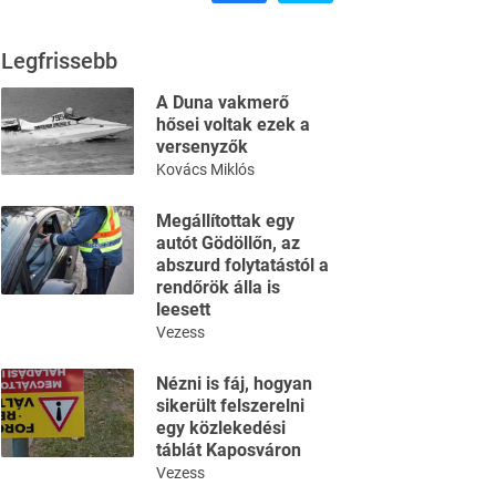
Legfrissebb
A Duna vakmerő
hősei voltak ezek a
versenyzők
Kovács Miklós
Megállítottak egy
autót Gödöllőn, az
abszurd folytatástól a
rendőrök álla is
leesett
Vezess
Nézni is fáj, hogyan
sikerült felszerelni
egy közlekedési
táblát Kaposváron
Vezess