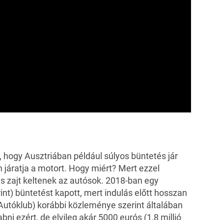
 hogy Ausztriában például súlyos büntetés jár
n járatja a motort. Hogy miért? Mert ezzel
s zajt keltenek az autósok. 2018-ban egy
rint) büntetést kapott, mert indulás előtt hosszan
Autóklub) korábbi közleménye szerint általában
ni ezért, de elvileg akár 5000 eurós (1,8 millió