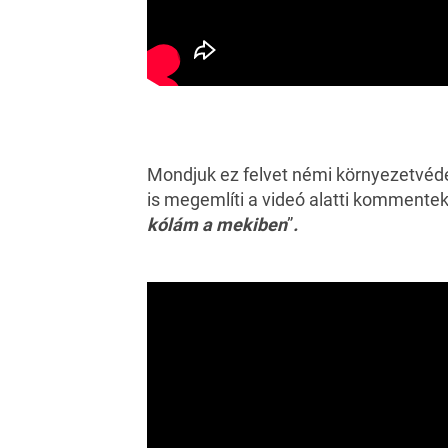
Mondjuk ez felvet némi környezetvéde
is megemlíti a videó alatti kommentek 
kólám a mekiben
”
.