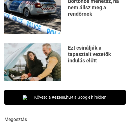
Börtönbe mehetsz, ha
nem állsz meg a
rendőrnek
Ezt csinálják a
tapasztalt vezetők
indulás előtt
Kövesd a
Vezess.hu
-t a Google hírekben!
Megosztás