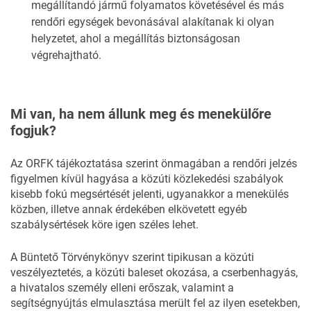
megállítandó jármű folyamatos követésével és más
rendőri egységek bevonásával alakítanak ki olyan
helyzetet, ahol a megállítás biztonságosan
végrehajtható.
Mi van, ha nem állunk meg és menekülőre
fogjuk?
Az ORFK tájékoztatása szerint önmagában a rendőri jelzés
figyelmen kívül hagyása a közúti közlekedési szabályok
kisebb fokú megsértését jelenti, ugyanakkor a menekülés
közben, illetve annak érdekében elkövetett egyéb
szabálysértések köre igen széles lehet.
A Büntető Törvénykönyv szerint tipikusan a közúti
veszélyeztetés, a közúti baleset okozása, a cserbenhagyás,
a hivatalos személy elleni erőszak, valamint a
segítségnyújtás elmulasztása merült fel az ilyen esetekben,