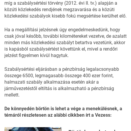
míg a szabálysértési törvény (2012. évi II. tv.) alapján a
közúti közlekedés rendjének megzavarása és a közúti
közlekedési szabályok kisebb fokú megsértése kerülhet elő.
Ha a megállítási jelzésnek úgy engedelmeskedünk, hogy
csak jóval később, további kilométereket vezetve, de azalatt
minden más közlekedési szabályt betartva vezetünk, akkor
is kapásból szabálysértést követtünk el, mivel a rendőri
jelzést figyelmen kívül hagytuk.
Szabálysértési eljárásban a pénzbírság legalacsonyabb
összege 6500, legmagasabb összege 400 ezer forint,
halmazati szabály alkalmazása esetén akár a
járművezetéstől eltiltás is alkalmazható a pénzbírság
mellett.
De könnyedén börtön is lehet a vége a menekülésnek, a
témáról részletesen az alábbi cikkben írt a Vezess: