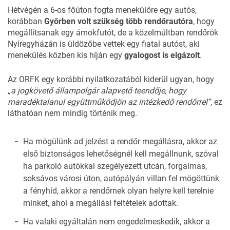
Hétvégén a 6-os főúton fogta menekülőre egy autós,
korábban
Győrben volt szükség több rendőrautóra
, hogy
megállítsanak egy ámokfutót, de a közelmúltban rendőrök
Nyíregyházán is üldözőbe vettek egy fiatal autóst, aki
menekülés közben kis híján egy
gyalogost is elgázolt
.
Az ORFK egy korábbi
nyilatkozatából
kiderül ugyan, hogy
„a jogkövető állampolgár alapvető teendője, hogy
maradéktalanul együttműködjön az intézkedő rendőrrel”
, ez
láthatóan nem mindig történik meg.
Ha mögülünk ad jelzést a rendőr megállásra, akkor az
első biztonságos lehetőségnél kell megállnunk, szóval
ha parkoló autókkal szegélyezett utcán, forgalmas,
soksávos városi úton, autópályán villan fel mögöttünk
a fényhíd, akkor a rendőrnek olyan helyre kell terelnie
minket, ahol a megállási feltételek adottak.
Ha valaki egyáltalán nem engedelmeskedik, akkor a