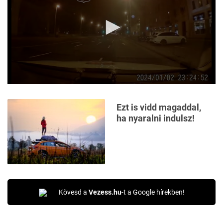
0
seconds
of
Ezt is vidd magaddal,
43
ha nyaralni indulsz!
seconds
Kövesd a
Vezess.hu
-t a Google hírekben!