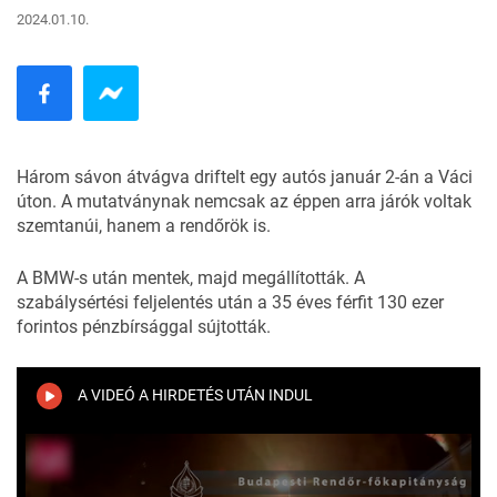
2024.01.10.
Három sávon átvágva driftelt egy autós január 2-án a Váci
úton. A mutatványnak nemcsak az éppen arra járók voltak
szemtanúi, hanem a rendőrök is.
A BMW-s után mentek, majd megállították. A
szabálysértési feljelentés után a 35 éves férfit 130 ezer
forintos pénzbírsággal sújtották.
A VIDEÓ A HIRDETÉS UTÁN INDUL