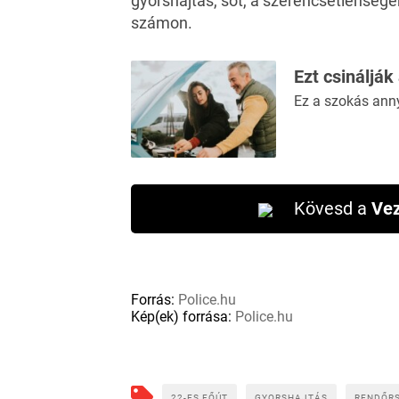
gyorshajtás, sőt, a szerencsétlenség
számon.
Ezt csinálják
Ez a szokás ann
Kövesd a
Vez
Forrás:
Police.hu
Kép(ek) forrása:
Police.hu
22-ES FŐÚT
GYORSHAJTÁS
RENDŐR