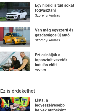
Egy hibrid is tud sokat
fogyasztani
Szörényi András
Van még egyszerű és
gazdaságos új autó
Szörényi András
Ezt csinálják a
tapasztalt vezetők
indulás előtt
Vezess
Ez is érdekelhet
Lista: a
legveszélyesebb
helyek autósként