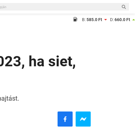
B:
585.0 Ft
D:
660.0 Ft
23, ha siet,
ajtást.