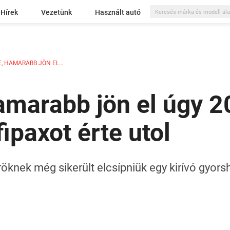
Hírek
Vezetünk
Használt autó
, HAMARABB JÖN EL...
amarabb jön el úgy 20
fipaxot érte utol
öknek még sikerült elcsípniük egy kirívó gyorsh