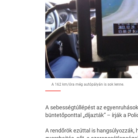
A 162 km/óra még autópályán is sok lenne.
A sebességtúllépést az egyenruhások 9
büntetőponttal „díjazták” – írják a
Poli
A rendőrök ezúttal is hangsúlyozzák, 