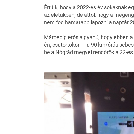
Értjük, hogy a 2022-es év sokaknak e
az életükben, de attól, hogy a megen
nem fog hamarabb lapozni a naptár 2
Márpedig erős a gyanú, hogy ebben a t
én, csütörtökön – a 90 km/órás sebes
be a Nógrád megyei rendőrök a 22-es 