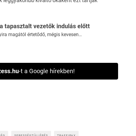
ek
leggyakoribb kiváltó okaként
ezt tartják
 a tapasztalt vezetők indulás előtt
yira magától értetődő, mégis kevesen…
ess.hu
-t a Google hírekben!
SÉG
SEBESSÉGTÚLLÉPÉS
TRAFFIPAX