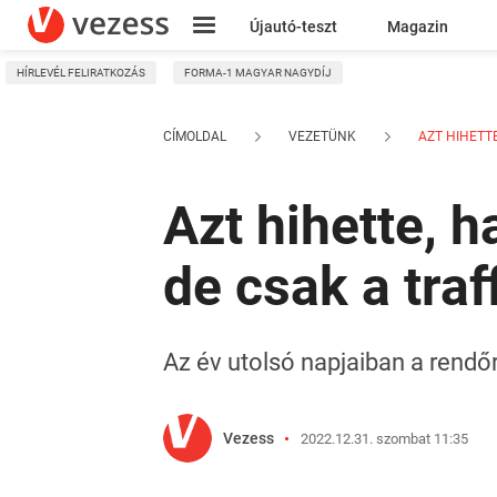
Újautó-teszt
Magazin
HÍRLEVÉL FELIRATKOZÁS
FORMA-1 MAGYAR NAGYDÍJ
Kresz
CÍMOLDAL
VEZETÜNK
AZT HIHETTE
Azt hihette, h
de csak a traf
Az év utolsó napjaiban a rendőr
Vezess
2022.12.31. szombat 11:35