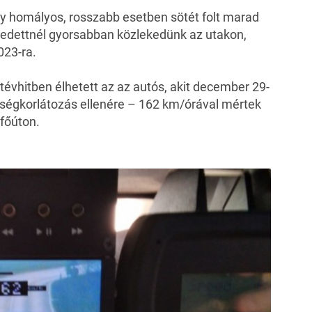
gy homályos, rosszabb esetben sötét folt marad
gedettnél gyorsabban közlekedünk az utakon,
023-ra.
évhitben élhetett az az autós, akit december 29-
ségkorlátozás ellenére – 162 km/órával mértek
főúton.