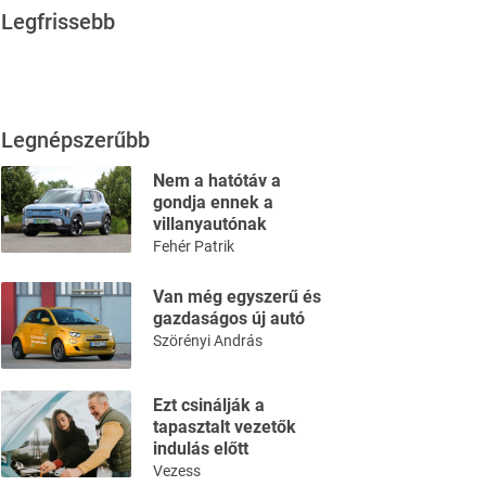
Legfrissebb
Legnépszerűbb
Nem a hatótáv a
gondja ennek a
villanyautónak
Fehér Patrik
Van még egyszerű és
gazdaságos új autó
Szörényi András
Ezt csinálják a
tapasztalt vezetők
indulás előtt
Vezess