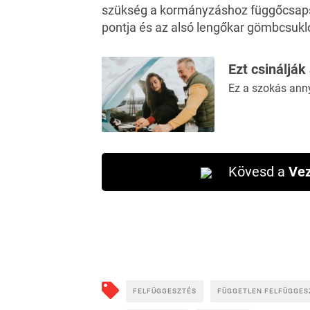
szükség a kormányzáshoz függőcsapsze
pontja és az alsó lengőkar gömbcsuklój
Ezt csinálják
Ez a szokás ann
Kövesd a
Vez
FELFÜGGESZTÉS
FÜGGETLEN FELFÜGGES