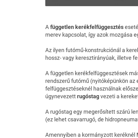
A
független kerékfelfüggesztés
eseté
merev kapcsolat, így azok mozgása e
Az ilyen futómű-konstrukciónál a ker
hossz- vagy keresztirányúak, illetve f
A független kerékfelfüggesztések má
rendszerű futómű (nyitóképünkön az e
felfüggesztéseknél használnak előszer
úgynevezett
rugóstag
vezeti a kereke
A rugóstag egy megerősített szárú len
(ez lehet csavarrugó, de hidropneumati
Amennyiben a kormányzott keréknél 