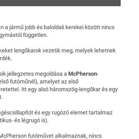
n a jármű jobb és baloldali kerekei között nincs
gymástól független.
ekeket lengőkarok vezetik meg, melyek lehetnek
erdék.
sik jellegzetes megoldása a
McPherson
-
lső futóműnél), amelyet az első
etettel. Itt egy alsó háromszög-lengőkar és egy
t.
géscsillapítót és egy rugózó elemet tartalmaz
kus- és légrugó is).
McPherson futóművet alkalmaznak, nincs