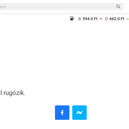
B:
594.0 Ft
D:
662.0 Ft
l rugózik.