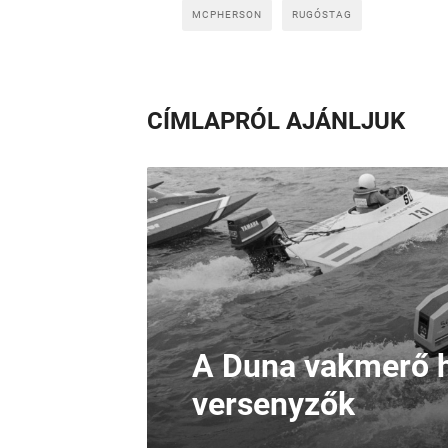
MCPHERSON
RUGÓSTAG
CÍMLAPRÓL AJÁNLJUK
A Duna vakmerő h
versenyzők