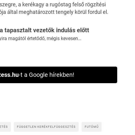
gre, a kerékagy a rugóstag felső rögzítési
a által meghatározott tengely körül fordul el.
 a tapasztalt vezetők indulás előtt
yira magától értetődő, mégis kevesen…
ess.hu
-t a Google hírekben!
ZTÉS
FÜGGETLEN KERÉKFELFÜGGESZTÉS
FUTÓMŰ