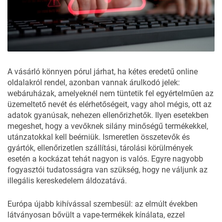
A vásárló könnyen pórul járhat, ha kétes eredetű online
oldalakról rendel, azonban vannak árulkodó jelek:
webáruházak, amelyeknél nem tüntetik fel egyértelműen az
üzemeltető nevét és elérhetőségeit, vagy ahol mégis, ott az
adatok gyanúsak, nehezen ellenőrizhetők. Ilyen esetekben
megeshet, hogy a vevőknek silány minőségű termékekkel,
utánzatokkal kell beérniük. Ismeretlen összetevők és
gyártók, ellenőrizetlen szállítási, tárolási körülmények
esetén a kockázat tehát nagyon is valós. Egyre nagyobb
fogyasztói tudatosságra van szükség, hogy ne váljunk az
illegális kereskedelem áldozatává.
Európa újabb kihívással szembesül: az elmúlt években
látványosan bővült a vape-termékek kínálata, ezzel