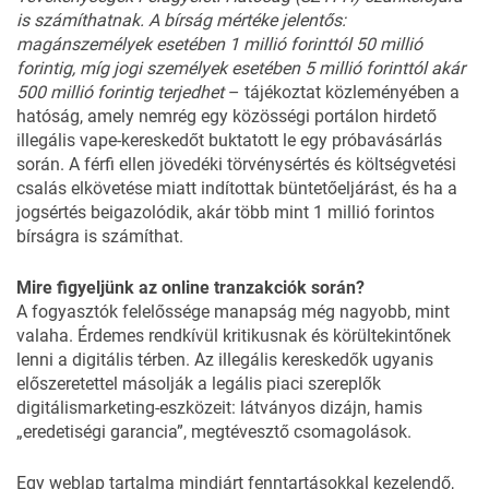
is számíthatnak. A bírság mértéke jelentős:
magánszemélyek esetében 1 millió forinttól 50 millió
forintig, míg jogi személyek esetében 5 millió forinttól akár
500 millió forintig terjedhet
– tájékoztat közleményében a
hatóság, amely nemrég egy közösségi portálon hirdető
illegális vape-kereskedőt buktatott le egy próbavásárlás
során.
A férfi ellen jövedéki törvénysértés és költségvetési
csalás elkövetése miatt indítottak büntetőeljárást, és ha a
jogsértés beigazolódik, akár több mint 1 millió forintos
bírságra is számíthat.
Mire figyeljünk az online tranzakciók során?
A fogyasztók felelőssége manapság még nagyobb, mint
valaha. Érdemes rendkívül kritikusnak és körültekintőnek
lenni a digitális térben. Az illegális kereskedők ugyanis
előszeretettel másolják a legális piaci szereplők
digitálismarketing-eszközeit: látványos dizájn, hamis
„eredetiségi garancia”, megtévesztő csomagolások.
Egy weblap tartalma mindjárt fenntartásokkal kezelendő,