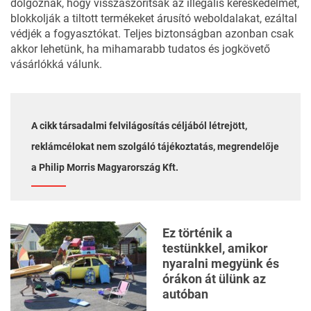
dolgoznak, hogy visszaszorítsák az illegális kereskedelmet,
blokkolják a tiltott termékeket árusító weboldalakat, ezáltal
védjék a fogyasztókat. Teljes biztonságban azonban csak
akkor lehetünk, ha mihamarabb tudatos és jogkövető
vásárlókká válunk.
A cikk társadalmi felvilágosítás céljából létrejött,
reklámcélokat nem szolgáló tájékoztatás, megrendelője
a Philip Morris Magyarország Kft.
Ez történik a
testünkkel, amikor
nyaralni megyünk és
órákon át ülünk az
autóban