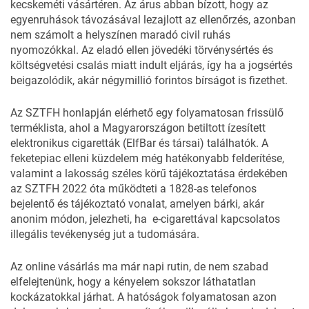
kecskeméti vásártéren.
Az árus abban bízott, hogy az
egyenruhások távozásával lezajlott az ellenőrzés, azonban
nem számolt a helyszínen maradó civil ruhás
nyomozókkal. Az eladó ellen jövedéki törvénysértés és
költségvetési csalás miatt indult eljárás, így ha a jogsértés
beigazolódik, akár négymillió forintos bírságot is fizethet.
Az SZTFH
honlapján elérhető egy folyamatosan frissülő
terméklista
, ahol a Magyarországon betiltott ízesített
elektronikus cigaretták (ElfBar és társai) találhatók. A
feketepiac elleni küzdelem még hatékonyabb felderítése,
valamint a lakosság széles körű tájékoztatása érdekében
az SZTFH 2022 óta működteti a 1828-as telefonos
bejelentő és tájékoztató vonalat, amelyen bárki, akár
anonim módon, jelezheti, ha e-cigarettával kapcsolatos
illegális tevékenység jut a tudomására.
Az online vásárlás ma már napi rutin, de nem szabad
elfelejtenünk, hogy a kényelem sokszor
láthatatlan
kockázatokkal
járhat. A hatóságok folyamatosan azon