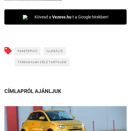
Kövesd a
Vezess.hu
-t a Google hírekben!
FEKETEPIAC
ILLEGÁLIS
TÁRSADALMI CÉLÚ TARTALOM
CÍMLAPRÓL AJÁNLJUK