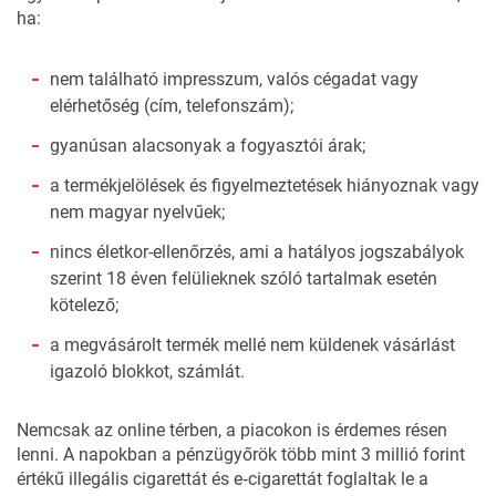
ha:
nem található impresszum, valós cégadat vagy
elérhetőség (cím, telefonszám);
gyanúsan alacsonyak a fogyasztói árak;
a termékjelölések és figyelmeztetések hiányoznak vagy
nem magyar nyelvűek;
nincs életkor-ellenőrzés, ami a hatályos jogszabályok
szerint 18 éven felülieknek szóló tartalmak esetén
kötelező;
a megvásárolt termék mellé nem küldenek vásárlást
igazoló blokkot, számlát.
Nemcsak az online térben, a piacokon is érdemes résen
lenni. A napokban a pénzügyőrök
több mint 3 millió forint
értékű illegális cigarettát és e‑cigarettát foglaltak le a