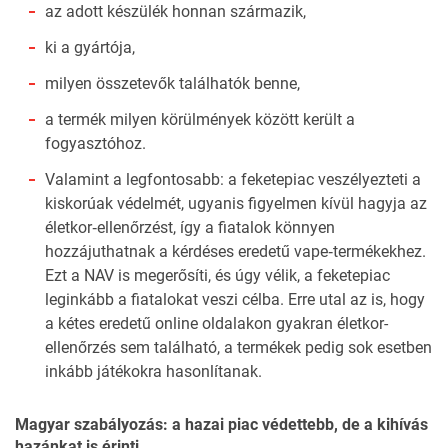
az adott készülék honnan származik,
ki a gyártója,
milyen összetevők találhatók benne,
a termék milyen körülmények között került a
fogyasztóhoz.
Valamint a legfontosabb: a feketepiac veszélyezteti a
kiskorúak védelmét, ugyanis figyelmen kívül hagyja az
életkor‑ellenőrzést, így a fiatalok könnyen
hozzájuthatnak a kérdéses eredetű vape‑termékekhez.
Ezt a NAV is megerősíti, és úgy vélik, a feketepiac
leginkább a fiatalokat veszi célba. Erre utal az is, hogy
a kétes eredetű online oldalakon gyakran életkor-
ellenőrzés sem található, a termékek pedig sok esetben
inkább játékokra hasonlítanak.
Magyar szabályozás: a hazai piac védettebb, de a kihívás
hazánkat is érinti