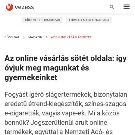
HÍRLEVÉL FELIRATKOZÁS
FORMA-1 MAGYAR NAGYDÍJ
CÍMOLDAL
MAGAZIN
AZ ONLINE VÁSÁRLÁS SÖTÉT...
Az online vásárlás sötét oldala: így
óvjuk meg magunkat és
gyermekeinket
Fogyást ígérő slágertermékek, bizonytalan
eredetű étrend-kiegészítők, színes-szagos
e-cigaretták, vagyis vape-ek. Mi a közös
bennük? Jogszerűtlenül árult online
termékek, egyúttal a Nemzeti Adó- és