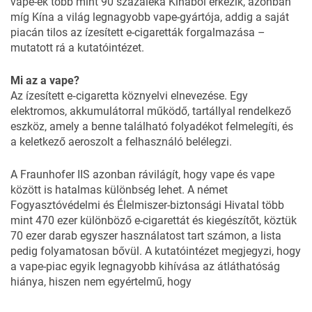
vape-ek több mint 90 százaléka Kínából érkezik, azonban
míg Kína a világ legnagyobb vape-gyártója, addig a saját
piacán tilos az ízesített e-cigaretták forgalmazása –
mutatott rá a kutatóintézet.
Mi az a vape?
Az ízesített e‑cigaretta köznyelvi elnevezése. Egy
elektromos, akkumulátorral működő, tartállyal rendelkező
eszköz, amely a benne található folyadékot felmelegíti, és
a keletkező aeroszolt a felhasználó belélegzi.
A Fraunhofer IIS azonban rávilágít, hogy vape és vape
között is hatalmas különbség lehet. A német
Fogyasztóvédelmi és Élelmiszer-biztonsági Hivatal több
mint 470 ezer különböző e-cigarettát és kiegészítőt, köztük
70 ezer darab egyszer használatost tart számon, a lista
pedig folyamatosan bővül. A kutatóintézet megjegyzi, hogy
a vape-piac egyik legnagyobb kihívása az átláthatóság
hiánya, hiszen nem egyértelmű, hogy