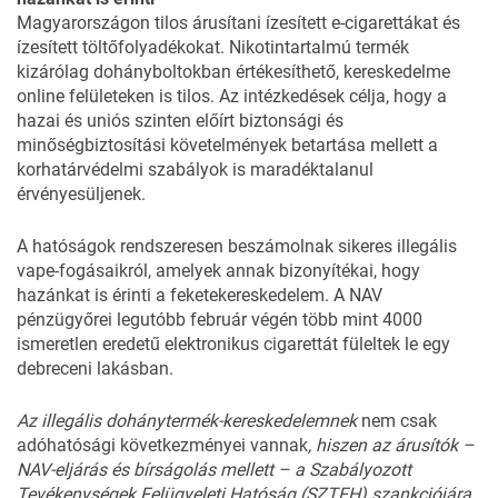
Magyarországon tilos árusítani ízesített e-cigarettákat és
ízesített töltőfolyadékokat. Nikotintartalmú termék
kizárólag dohányboltokban értékesíthető, kereskedelme
online felületeken is tilos. Az intézkedések célja, hogy a
hazai és uniós szinten előírt biztonsági és
minőségbiztosítási követelmények betartása mellett a
korhatárvédelmi szabályok is maradéktalanul
érvényesüljenek.
A hatóságok rendszeresen beszámolnak sikeres illegális
vape-fogásaikról, amelyek annak bizonyítékai, hogy
hazánkat is érinti a feketekereskedelem. A NAV
pénzügyőrei legutóbb február végén
több mint 4000
ismeretlen eredetű elektronikus cigarettát
füleltek le egy
debreceni lakásban.
Az illegális dohánytermék-kereskedelemnek
nem csak
adóhatósági következményei vannak
, hiszen az árusítók –
NAV-eljárás és bírságolás mellett – a Szabályozott
Tevékenységek Felügyeleti Hatóság (SZTFH) szankciójára