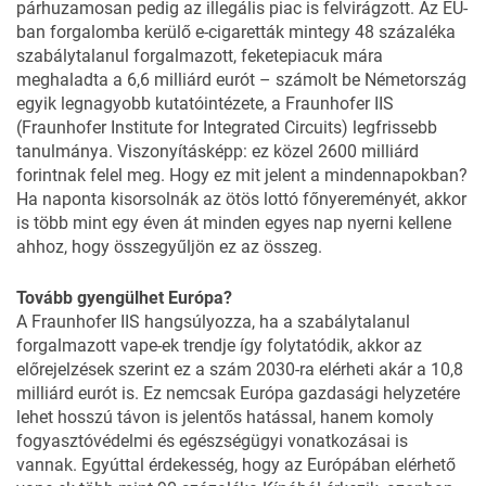
párhuzamosan pedig az illegális piac is felvirágzott. Az EU-
ban forgalomba kerülő e-cigaretták mintegy 48 százaléka
szabálytalanul forgalmazott, feketepiacuk mára
meghaladta a 6,6 milliárd eurót – számolt be Németország
egyik legnagyobb kutatóintézete,
a Fraunhofer IIS
(Fraunhofer Institute for Integrated Circuits) legfrissebb
tanulmánya
. Viszonyításképp: ez közel 2600 milliárd
forintnak felel meg. Hogy ez mit jelent a mindennapokban?
Ha naponta kisorsolnák az ötös lottó főnyereményét, akkor
is több mint egy éven át minden egyes nap nyerni kellene
ahhoz, hogy összegyűljön ez az összeg.
Tovább gyengülhet Európa?
A Fraunhofer IIS hangsúlyozza, ha a szabálytalanul
forgalmazott vape-ek trendje így folytatódik, akkor az
előrejelzések szerint ez a szám 2030-ra elérheti akár a 10,8
milliárd eurót is. Ez nemcsak Európa gazdasági helyzetére
lehet hosszú távon is jelentős hatással, hanem komoly
fogyasztóvédelmi és egészségügyi vonatkozásai is
vannak. Egyúttal érdekesség, hogy az Európában elérhető