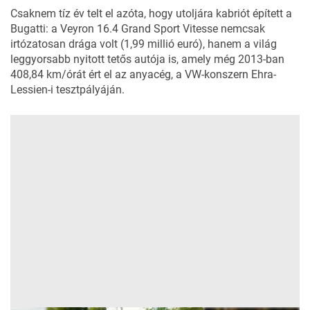
Csaknem tíz év telt el azóta, hogy utoljára kabriót épített a
Bugatti: a Veyron 16.4 Grand Sport Vitesse nemcsak
irtózatosan drága volt (1,99 millió euró), hanem a világ
leggyorsabb nyitott tetős autója is, amely még 2013-ban
408,84 km/órát ért el az anyacég, a VW-konszern Ehra-
Lessien-i tesztpályáján.