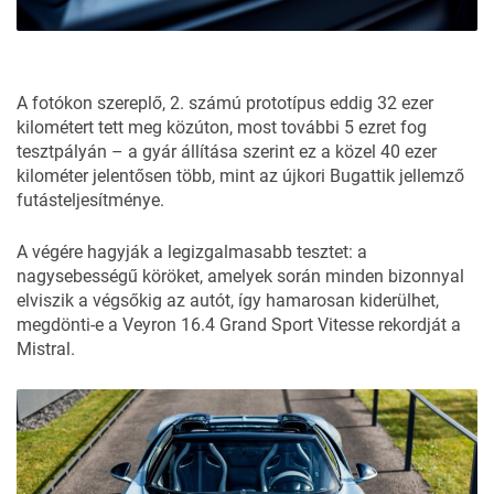
A fotókon szereplő, 2. számú prototípus eddig 32 ezer
kilométert tett meg közúton, most további 5 ezret fog
tesztpályán – a gyár állítása szerint ez a közel 40 ezer
kilométer jelentősen több, mint az újkori Bugattik jellemző
futásteljesítménye.
A végére hagyják a legizgalmasabb tesztet: a
nagysebességű köröket, amelyek során minden bizonnyal
elviszik a végsőkig az autót, így hamarosan kiderülhet,
megdönti-e a Veyron 16.4 Grand Sport Vitesse rekordját a
Mistral.