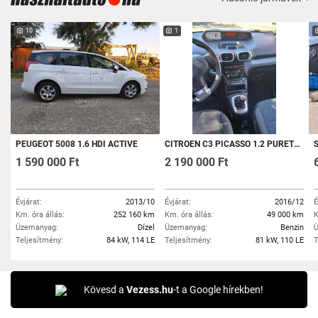
10
1
PEUGEOT 5008 1.6 HDI ACTIVE
CITROEN C3 PICASSO 1.2 PURETECH EXCLUSIVE
SS
1 590 000 Ft
2 190 000 Ft
Évjárat:
2013/10
Évjárat:
2016/12
É
Km. óra állás:
252 160 km
Km. óra állás:
49 000 km
K
Üzemanyag:
Dízel
Üzemanyag:
Benzin
Ü
Teljesítmény:
84 kW, 114 LE
Teljesítmény:
81 kW, 110 LE
T
Kövesd a
Vezess.hu
-t a Google hírekben!