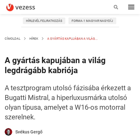
HÍRLEVÉL FELIRATKOZÁS
FORMA-1 MAGYAR NAGYDÍJ
CÍMOLDAL
HÍREK
A GYÁRTÁS KAPUJÁBAN A VILÁG...
A gyártás kapujában a világ
legdrágább kabriója
A tesztprogram utolsó fázisába érkezett a
Bugatti Mistral, a hiperluxusmárka utolsó
olyan típusa, amelyet a W16-os motorral
szerelnek.
Svékus Gergő