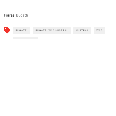
Forrás:
Bugatti
BUGATTI
BUGATTI W16 MISTRAL
MISTRAL
W16
W16 MISTRAL
CÍMLAPRÓL AJÁNLJUK