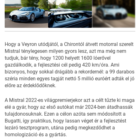
12
FOTÓ
Hogy a Veyron utódjától, a Chirontól átvett motorral szerelt
Mistral ténylegesen milyen gyors lesz, azt ma még nem
tudjuk, bár tény, hogy 1200 helyett 1600 lóerővel
gazdálkodik, a fejlesztési cél pedig 420 km/óra. Ami
bizonyos, hogy sokkal drágább a rekordernél: a 99 darabos
széria minden egyes tagját nettó 5 millió euróért adták el jó
előre az érdeklődőknek.
A Mistral 2022-es világpremierjekor azt a célt tűzte ki maga
elé a gyár, hogy az első autókat már 2024-ben átadhassák
tulajdonosuknak. Ezen a célon azóta sem módosított a
Bugatti, így praktikus, hogy lassan véget ér a fejlesztést
lezáró tesztprogram, utána pedig megkezdődhet a
homologizáció és a gyártás.