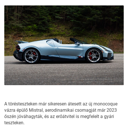
A törésteszteken már sikeresen átesett az új monocoque
vázra épülő Mistral, aerodinamikai csomagját már 2023
őszén jóváhagyták, és az erőátvitel is megfelelt a gyári
teszteken.