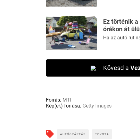
Ez történik a
órákon át ül
Ha az autó rutin
Kövesd a
Vez
Forrás:
MTI
Kép(ek) forrása:
Getty Images
AUTÓGYÁRTÁS
TOYOTA