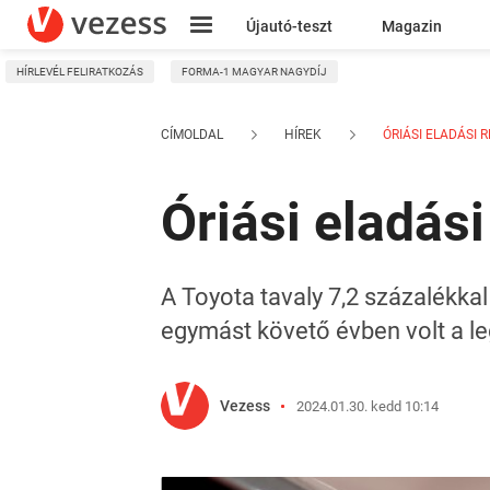
Újautó-teszt
Magazin
HÍRLEVÉL FELIRATKOZÁS
FORMA-1 MAGYAR NAGYDÍJ
Kresz
CÍMOLDAL
HÍREK
ÓRIÁSI ELADÁSI R
Óriási eladási
A Toyota tavaly 7,2 százalékkal 
egymást követő évben volt a leg
Vezess
2024.01.30. kedd 10:14