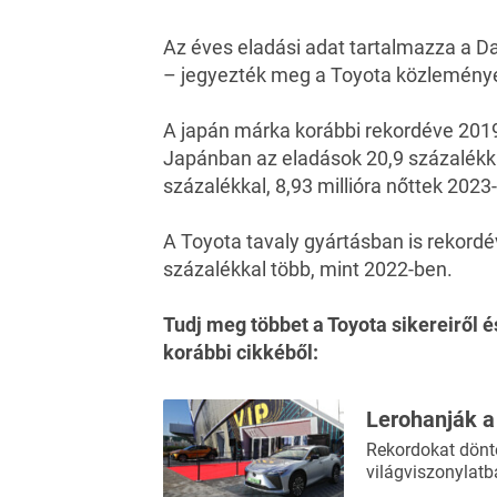
Az éves eladási adat tartalmazza a Da
– jegyezték meg a
Toyota
közlemény
A japán márka korábbi rekordéve 2019-b
Japánban az eladások 20,9 százalékkal
százalékkal, 8,93 millióra nőttek 2023
A Toyota tavaly gyártásban is rekordéve
százalékkal több, mint 2022-ben.
Tudj meg többet a Toyota sikereiről 
korábbi cikkéből:
Lerohanják a
Rekordokat döntö
világviszonylat