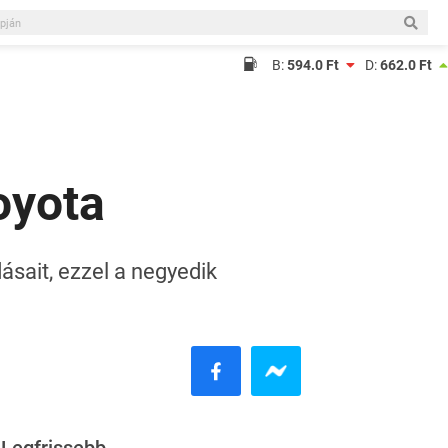
B:
594.0 Ft
D:
662.0 Ft
oyota
dásait, ezzel a negyedik