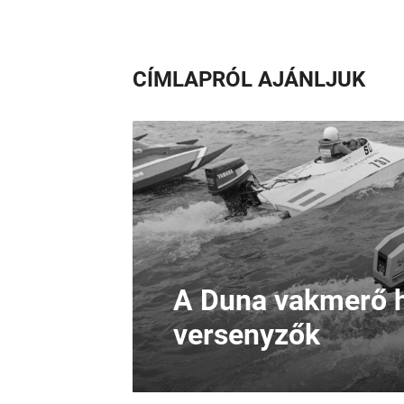
CÍMLAPRÓL AJÁNLJUK
A Duna vakmerő h
versenyzők