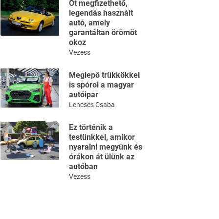
Öt megfizethető,
legendás használt
autó, amely
garantáltan örömöt
okoz
Vezess
Meglepő trükkökkel
is spórol a magyar
autóipar
Lencsés Csaba
Ez történik a
testünkkel, amikor
nyaralni megyünk és
órákon át ülünk az
autóban
Vezess