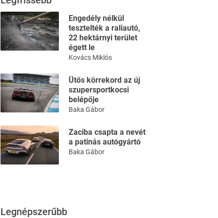
Legfrissebb
Engedély nélkül
tesztelték a raliautó,
22 hektárnyi terület
égett le
Kovács Miklós
Ütős körrekord az új
szupersportkocsi
belépője
Baka Gábor
Zaciba csapta a nevét
a patinás autógyártó
Baka Gábor
Legnépszerűbb