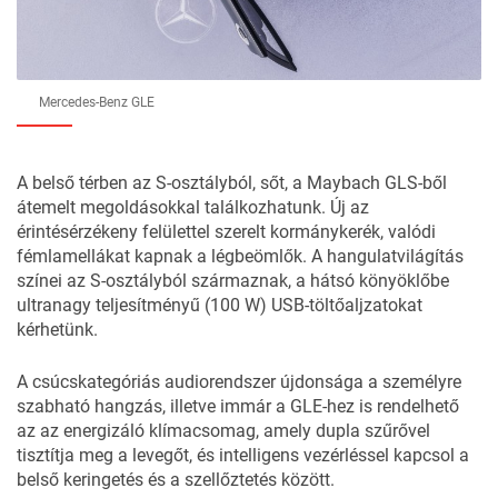
Mercedes-Benz GLE
A belső térben az S-osztályból, sőt, a Maybach GLS-ből
átemelt megoldásokkal találkozhatunk. Új az
érintésérzékeny felülettel szerelt kormánykerék, valódi
fémlamellákat kapnak a légbeömlők. A hangulatvilágítás
színei az S-osztályból származnak, a hátsó könyöklőbe
ultranagy teljesítményű (100 W) USB-töltőaljzatokat
kérhetünk.
A csúcskategóriás audiorendszer újdonsága a személyre
szabható hangzás, illetve immár a GLE-hez is rendelhető
az az energizáló klímacsomag, amely dupla szűrővel
tisztítja meg a levegőt, és intelligens vezérléssel kapcsol a
belső keringetés és a szellőztetés között.