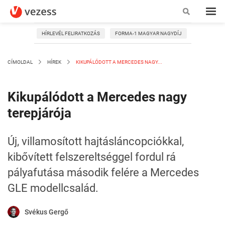
HÍRLEVÉL FELIRATKOZÁS
FORMA-1 MAGYAR NAGYDÍJ
CÍMOLDAL
HÍREK
KIKUPÁLÓDOTT A MERCEDES NAGY...
Kikupálódott a Mercedes nagy
terepjárója
Új, villamosított hajtásláncopciókkal,
kibővített felszereltséggel fordul rá
pályafutása második felére a Mercedes
GLE modellcsalád.
Svékus Gergő