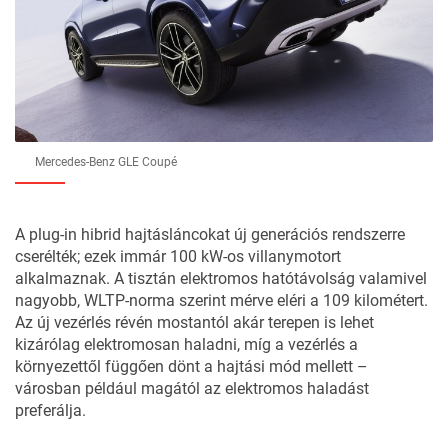
Mercedes-Benz GLE Coupé
A plug-in hibrid hajtásláncokat új generációs rendszerre
cserélték; ezek immár 100 kW-os villanymotort
alkalmaznak. A tisztán elektromos hatótávolság valamivel
nagyobb, WLTP-norma szerint mérve eléri a 109 kilométert.
Az új vezérlés révén mostantól akár terepen is lehet
kizárólag elektromosan haladni, míg a vezérlés a
környezettől függően dönt a hajtási mód mellett –
városban például magától az elektromos haladást
preferálja.