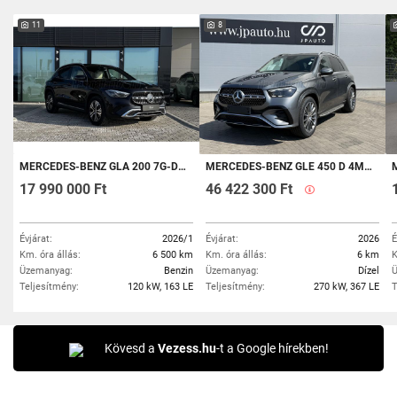
11
8
MERCEDES-BENZ GLA 200 7G-DCT MILD HYBRID DRIVE /ÁFÁS/ INTEGRÁLT SZERVIZCSOMAG ÉS GARANCIA 2030-IG!
MERCEDES-BENZ GLE 450 D 4MATIC 9G-TRONIC MILD HYBRID DRIVE
MER
17 990 000 Ft
46 422 300 Ft
Évjárat:
2026/1
Évjárat:
2026
É
Km. óra állás:
6 500 km
Km. óra állás:
6 km
K
Üzemanyag:
Benzin
Üzemanyag:
Dízel
Ü
Teljesítmény:
120 kW, 163 LE
Teljesítmény:
270 kW, 367 LE
T
Kövesd a
Vezess.hu
-t a Google hírekben!