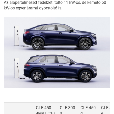
Az alapértelmezett fedélzeti töltő 11 kW-os, de kérhető 60
kW-os egyenáramú gyorstöltő is.
GLE 450
GLE 300
GLE 450
GLE 4
4MATIC10
d
d
e