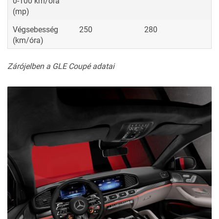
0-100 km/óra
(mp)
Végsebesség
250
280
(km/óra)
Zárójelben a GLE Coupé adatai