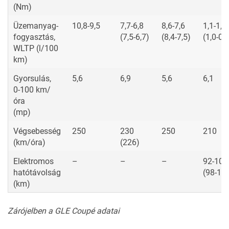
(Nm)
Üzemanyag-
10,8-9,5
7,7-6,8
8,6-7,6
1,1-1,0
fogyasztás,
(7,5-6,7)
(8,4-7,5)
(1,0-0,8
WLTP (l/100
km)
Gyorsulás,
5,6
6,9
5,6
6,1
0-100 km/
óra
(mp)
Végsebesség
250
230
250
210
(km/óra)
(226)
Elektromos
–
–
–
92-105
hatótávolság
(98-10
(km)
Zárójelben a GLE Coupé adatai