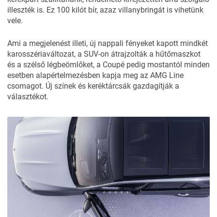
illeszték is. Ez 100 kilót bír, azaz villanybringát is vihetünk
vele.
Ami a megjelenést illeti, új nappali fényeket kapott mindkét
karosszériaváltozat, a SUV-on átrajzolták a hűtőmaszkot
és a szélső légbeömlőket, a Coupé pedig mostantól minden
esetben alapértelmezésben kapja meg az AMG Line
csomagot. Új színek és keréktárcsák gazdagítják a
választékot.