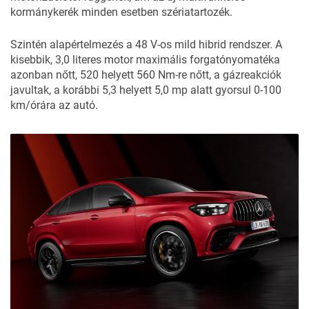
kormánykerék minden esetben szériatartozék.
Szintén alapértelmezés a 48 V-os mild hibrid rendszer. A
kisebbik, 3,0 literes motor maximális forgatónyomatéka
azonban nőtt, 520 helyett 560 Nm-re nőtt, a gázreakciók
javultak, a korábbi 5,3 helyett 5,0 mp alatt gyorsul 0-100
km/órára az autó.