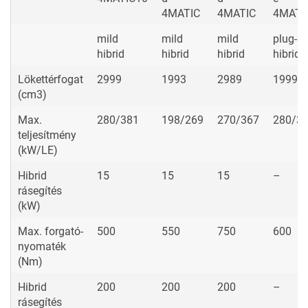
4MATIC
4MATIC
4MATI
mild
mild
mild
plug-in
hibrid
hibrid
hibrid
hibrid
Lökettérfogat
2999
1993
2989
1999
(cm3)
Max.
280/381
198/269
270/367
280/3
teljesítmény
(kW/LE)
Hibrid
15
15
15
–
rásegítés
(kW)
Max. forgató-
500
550
750
600
nyomaték
(Nm)
Hibrid
200
200
200
–
rásegítés