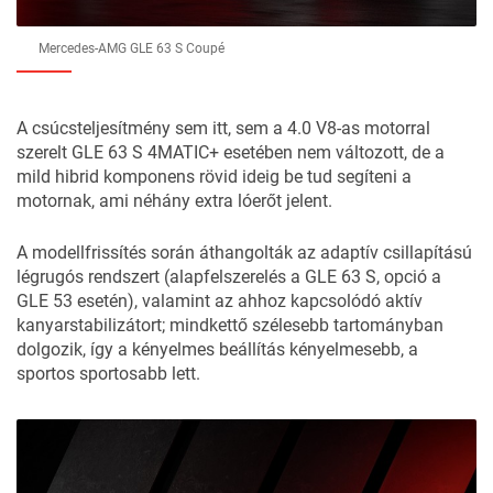
Mercedes-AMG GLE 63 S Coupé
A csúcsteljesítmény sem itt, sem a 4.0 V8-as motorral
szerelt GLE 63 S 4MATIC+ esetében nem változott, de a
mild hibrid komponens rövid ideig be tud segíteni a
motornak, ami néhány extra lóerőt jelent.
A modellfrissítés során áthangolták az adaptív csillapítású
légrugós rendszert (alapfelszerelés a GLE 63 S, opció a
GLE 53 esetén), valamint az ahhoz kapcsolódó aktív
kanyarstabilizátort; mindkettő szélesebb tartományban
dolgozik, így a kényelmes beállítás kényelmesebb, a
sportos sportosabb lett.