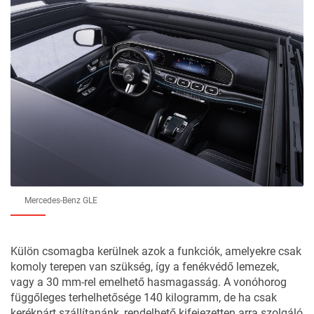
Mercedes-Benz GLE
Külön csomagba kerülnek azok a funkciók, amelyekre csak
komoly terepen van szükség, így a fenékvédő lemezek,
vagy a 30 mm-rel emelhető hasmagasság. A vonóhorog
függőleges terhelhetősége 140 kilogramm, de ha csak
kerékpárt szállítanánk, rendelhető kifejezetten arra szolgáló