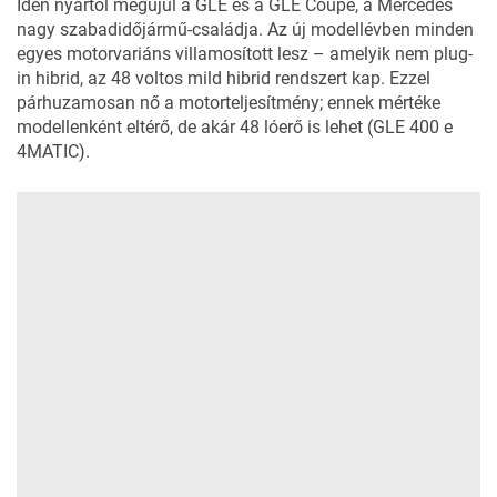
Idén nyártól megújul a GLE és a GLE Coupé, a Mercedes
nagy szabadidőjármű-családja. Az új modellévben minden
egyes motorvariáns villamosított lesz – amelyik nem plug-
in hibrid, az 48 voltos mild hibrid rendszert kap. Ezzel
párhuzamosan nő a motorteljesítmény; ennek mértéke
modellenként eltérő, de akár 48 lóerő is lehet (GLE 400 e
4MATIC).