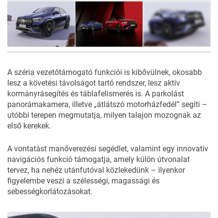
47
FOTÓ
A széria vezetőtámogató funkciói is kibővülnek, okosabb
lesz a követési távolságot tartó rendszer, lesz aktív
kormányrásegítés és táblafelismerés is. A parkolást
panorámakamera, illetve „átlátszó motorházfedél” segíti –
utóbbi terepen megmutatja, milyen talajon mozognak az
első kerekek.
A vontatást manőverezési segédlet, valamint egy innovatív
navigációs funkció támogatja, amely külön útvonalat
tervez, ha nehéz utánfutóval közlekedünk – ilyenkor
figyelembe veszi a szélességi, magassági és
sebességkorlátozásokat.