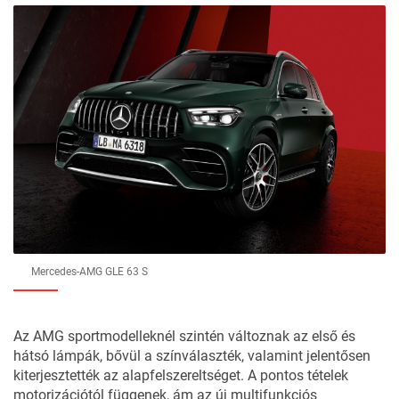
Mercedes-AMG GLE 63 S
Az AMG sportmodelleknél szintén változnak az első és
hátsó lámpák, bővül a színválaszték, valamint jelentősen
kiterjesztették az alapfelszereltséget. A pontos tételek
motorizációtól függenek, ám az új multifunkciós