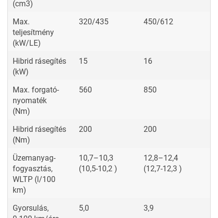
(cm3)
Max.
320/435
450/612
teljesítmény
(kW/LE)
Hibrid rásegítés
15
16
(kW)
Max. forgató-
560
850
nyomaték
(Nm)
Hibrid rásegítés
200
200
(Nm)
Üzemanyag-
10,7–10,3
12,8–12,4
fogyasztás,
(10,5-10,2 )
(12,7-12,3 )
WLTP (l/100
km)
Gyorsulás,
5,0
3,9