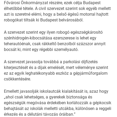
Fővárosi Önkormányzat részére, ezek célja Budapest
élhetőbbé tétele. A civil szervezet szerint sok egyéb mellett
azt is szeretné elérni, hogy a belső égésű motorral hajtott
robogókat tiltsák ki Budapest belvárosából.
A szervezet szerint egy ilyen robogó egészségkárosító
szénhidrogén-kibocsátása ezerszerese is lehet egy
teherautóénak, csak rákkeltő benzolból százszor annyit
bocsát ki, mint egy régebbi személyautó.
A szervezet javasolja továbbá a parkolási díjfizetés
kiterjesztését és a díjak emelését, mert véleménye szerint
ez az egyik leghatékonyabb eszköz a gépjárműforgalom
csökkentésére.
Emellett javasolják iskolautcák kialakítását is, azaz hogy
„ahol csak lehetséges, a gyerekek biztonsága és
egészségük megóvása érdekében korlátozzák a gépkocsik
behajtását az iskolák melletti utcákba, különösen a reggeli
érkezés és a délutáni távozás óráiban.”