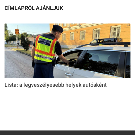
CÍMLAPRÓL AJÁNLJUK
Lista: a legveszélyesebb helyek autósként