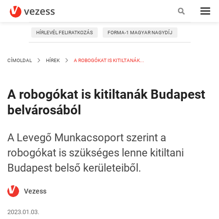
HÍRLEVÉL FELIRATKOZÁS
FORMA-1 MAGYAR NAGYDÍJ
CÍMOLDAL
HÍREK
A ROBOGÓKAT IS KITILTANÁK...
A robogókat is kitiltanák Budapest
belvárosából
A Levegő Munkacsoport szerint a
robogókat is szükséges lenne kitiltani
Budapest belső kerületeiből.
Vezess
2023.01.03.