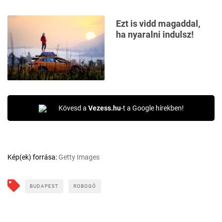
Ezt is vidd magaddal,
ha nyaralni indulsz!
Kövesd a
Vezess.hu
-t a Google hírekben!
Kép(ek) forrása:
Getty Images
BUDAPEST
ROBOGÓ