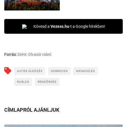
Kövesd a
Vezess.hu
-t a Google hírekben!
Forrás:
Dehir, Olvasói videó
AUTÓS ÜLDÖZÉS
DEBRECEN
MENEKÜLÉS
RABLÁS
RENDŐRSÉG
CÍMLAPRÓL AJÁNLJUK