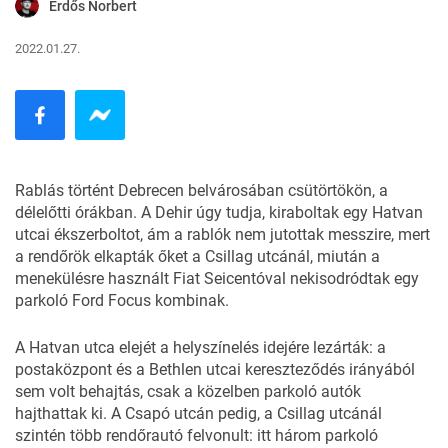
Erdős Norbert
2022.01.27.
Rablás történt Debrecen belvárosában csütörtökön, a
délelőtti órákban. A
Dehir
úgy tudja, kiraboltak egy Hatvan
utcai ékszerboltot, ám a rablók nem jutottak messzire, mert
a rendőrök elkapták őket a Csillag utcánál, miután a
menekülésre használt Fiat Seicentóval nekisodródtak egy
parkoló Ford Focus kombinak.
A Hatvan utca elejét a helyszínelés idejére lezárták: a
postaközpont és a Bethlen utcai kereszteződés irányából
sem volt behajtás, csak a közelben parkoló autók
hajthattak ki. A Csapó utcán pedig, a Csillag utcánál
szintén több rendőrautó felvonult: itt három parkoló