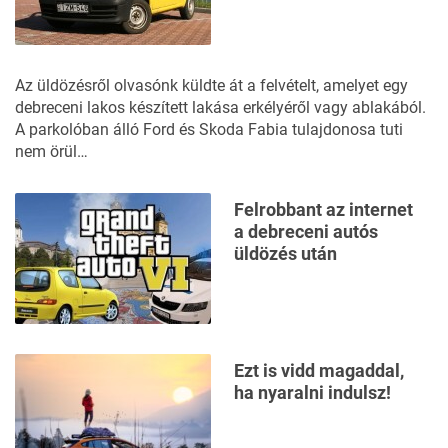
Az üldözésről olvasónk küldte át a felvételt, amelyet egy
debreceni lakos készített lakása erkélyéről vagy ablakából.
A parkolóban álló Ford és Skoda Fabia tulajdonosa tuti
nem örül…
Felrobbant az internet
a debreceni autós
üldözés után
Ezt is vidd magaddal,
ha nyaralni indulsz!