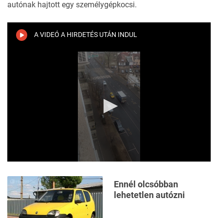
autónak hajtott egy személygépkocsi.
A VIDEÓ A HIRDETÉS UTÁN INDUL
0
seconds
of
Ennél olcsóbban
1
lehetetlen autózni
minute,
17
seconds