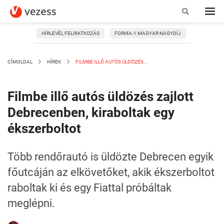
HÍRLEVÉL FELIRATKOZÁS
FORMA-1 MAGYAR NAGYDÍJ
CÍMOLDAL
HÍREK
FILMBE ILLŐ AUTÓS ÜLDÖZÉS...
Filmbe illő autós üldözés zajlott
Debrecenben, kiraboltak egy
ékszerboltot
Több rendőrautó is üldözte Debrecen egyik
főutcáján az elkövetőket, akik ékszerboltot
raboltak ki és egy Fiattal próbáltak
meglépni.