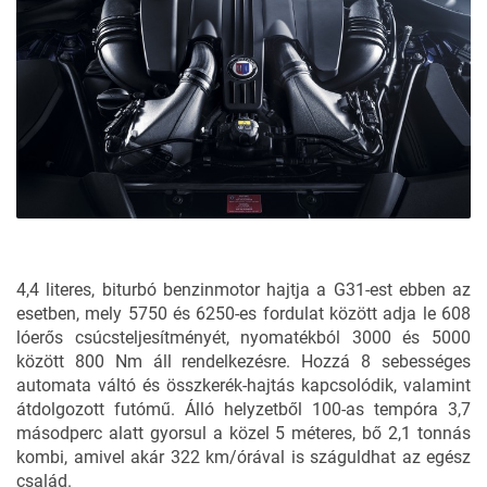
4,4 literes, biturbó benzinmotor hajtja a G31-est ebben az
esetben, mely 5750 és 6250-es fordulat között adja le 608
lóerős csúcsteljesítményét, nyomatékból 3000 és 5000
között 800 Nm áll rendelkezésre. Hozzá 8 sebességes
automata váltó és összkerék-hajtás kapcsolódik, valamint
átdolgozott futómű. Álló helyzetből 100-as tempóra 3,7
másodperc alatt gyorsul a közel 5 méteres, bő 2,1 tonnás
kombi, amivel akár 322 km/órával is száguldhat az egész
család.