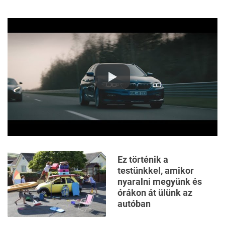
Ez történik a
testünkkel, amikor
nyaralni megyünk és
órákon át ülünk az
autóban