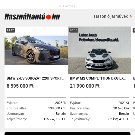
HIRDETÉS
Hasonló járművek
12
16
BMW 2-ES SOROZAT 220I SPORT DKG M PAKETT.NYITHATÓ PANORÁMA TETŐVIRTUAL COCKPIT.LED.PDC.KAMERA
BMW M2 COMPETITION DKG EXTRÁK! - BMW GYŐR
BM
8 595 000 Ft
21 990 000 Ft
Évjárat:
2023/3
Évjárat:
2021/3
É
Km. óra állás:
130 000 km
Km. óra állás:
20 676 km
K
Üzemanyag:
Benzin
Üzemanyag:
Benzin
Ü
Teljesítmény:
115 kW, 156 LE
Teljesítmény:
302 kW, 411 LE
T