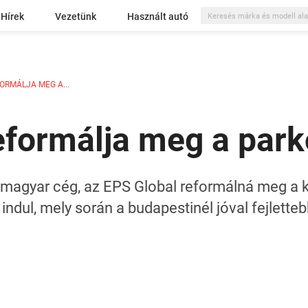
Hírek
Vezetünk
Használt autó
RMÁLJA MEG A...
formálja meg a park
agyar cég, az EPS Global reformálná meg a kín
 indul, mely során a budapestinél jóval fejlette