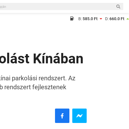
B:
585.0 Ft
D:
660.0 Ft
olást Kínában
ai parkolási rendszert. Az
bb rendszert fejlesztenek