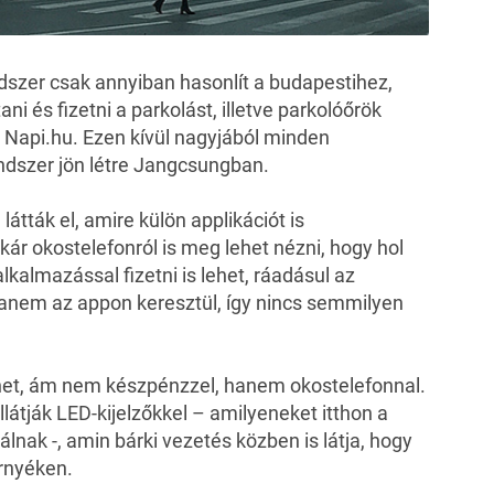
ndszer csak annyiban hasonlít a budapestihez,
tani és fizetni a parkolást, illetve parkolóőrök
a
Napi.hu
. Ezen kívül nagyjából minden
dszer jön létre Jangcsungban.
átták el, amire külön applikációt is
kár okostelefonról is meg lehet nézni, hogy hol
kalmazással fizetni is lehet, ráadásul az
hanem az appon keresztül, így nincs semmilyen
lehet, ám nem készpénzzel, hanem okostelefonnal.
llátják LED-kijelzőkkel – amilyeneket itthon a
nak -, amin bárki vezetés közben is látja, hogy
rnyéken.