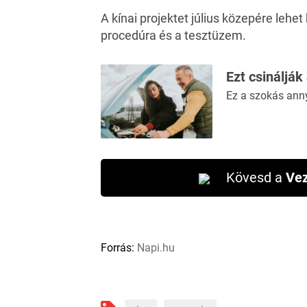
A kínai projektet július közepére lehet
procedúra és a tesztüzem.
Ezt csinálják
Ez a szokás ann
Kövesd a
Vez
Forrás:
Napi.hu