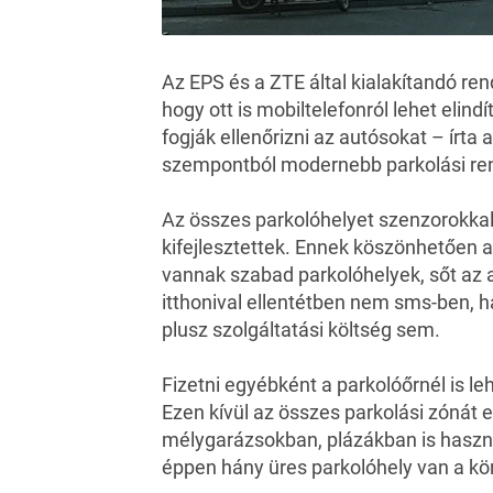
Az EPS és a ZTE által kialakítandó re
hogy ott is mobiltelefonról lehet elindí
fogják ellenőrizni az autósokat – írta 
szempontból modernebb parkolási ren
Az összes parkolóhelyet szenzorokkal l
kifejlesztettek. Ennek köszönhetően a
vannak szabad parkolóhelyek, sőt az al
itthonival ellentétben nem sms-ben, 
plusz szolgáltatási költség sem.
Fizetni egyébként a parkolóőrnél is 
Ezen kívül az összes parkolási zónát e
mélygarázsokban, plázákban is használ
éppen hány üres parkolóhely van a kö