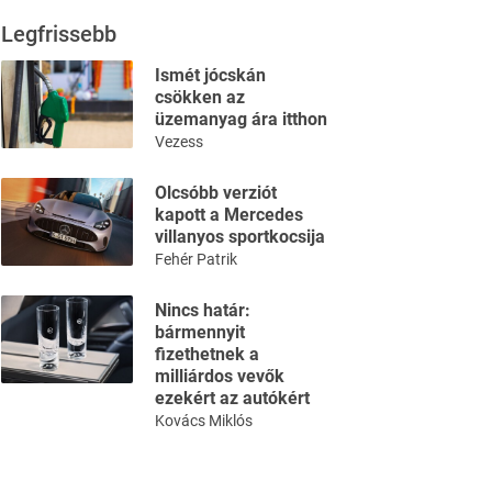
Legfrissebb
Ismét jócskán
csökken az
üzemanyag ára itthon
Vezess
Olcsóbb verziót
kapott a Mercedes
villanyos sportkocsija
Fehér Patrik
Nincs határ:
bármennyit
fizethetnek a
milliárdos vevők
ezekért az autókért
Kovács Miklós