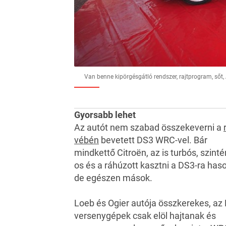
Van benne kipörgésgátló rendszer, rajtprogram, sőt,
Gyorsabb lehet
Az autót nem szabad összekeverni a
vébén
bevetett DS3 WRC-vel. Bár
mindkettő Citroën, az is turbós, szinté
os és a ráhúzott kasztni a DS3-ra hason
de egészen mások.
Loeb és Ogier autója összkerekes, az
versenygépek csak elöl hajtanak és