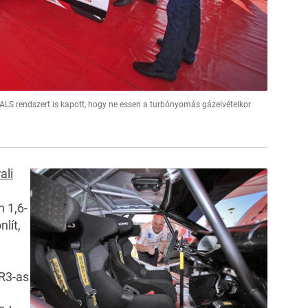
 ALS rendszert is kapott, hogy ne essen a turbónyomás gázelvételkor
rali
n 1,6-
lít,
 R3-as