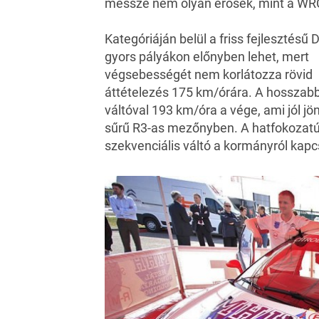
messze nem olyan erősek, mint a WR
Kategóriáján belül a friss fejlesztésű 
gyors pályákon előnyben lehet, mert
végsebességét nem korlátozza rövid
áttételezés 175 km/órára. A hosszab
váltóval 193 km/óra a vége, ami jól jö
sűrű R3-as mezőnyben. A hatfokozatú
szekvenciális váltó a kormányról kapc