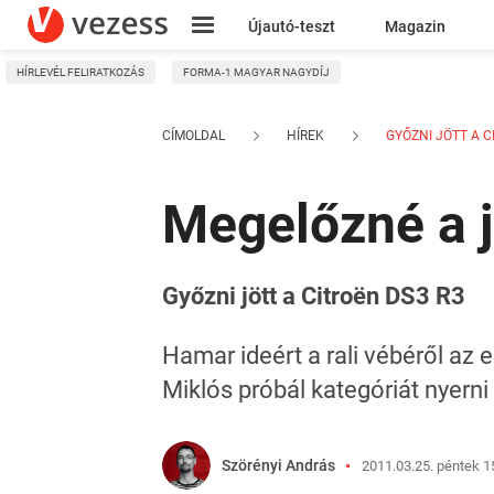
Újautó-teszt
Magazin
HÍRLEVÉL FELIRATKOZÁS
FORMA-1 MAGYAR NAGYDÍJ
Kresz
CÍMOLDAL
HÍREK
GYŐZNI JÖTT A CI
Megelőzné a j
Győzni jött a Citroën DS3 R3
Hamar ideért a rali vébéről az
Miklós próbál kategóriát nyerni
Szörényi András
2011.03.25. péntek 1