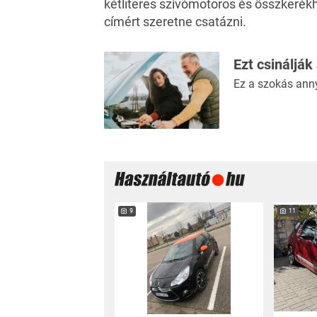
kétliteres szívómotoros és összkerék
címért szeretne csatázni.
Ezt csinálják
Ez a szokás ann
9
11