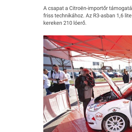
A csapat a Citroën-importőr támogatás
friss technikához. Az R3-asban 1,6 lit
kereken 210 lóerő.