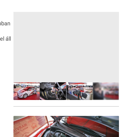
bban
l áll
9
FOTÓ