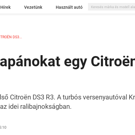
Hírek
Vezetünk
Használt autó
TROËN DS3...
apánokat egy Citroë
 első Citroën DS3 R3. A turbós versenyautóval 
 az idei ralibajnokságban.
5:10