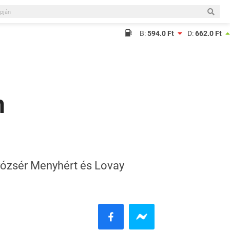
B:
594.0 Ft
D:
662.0 Ft
n
Krózsér Menyhért és Lovay