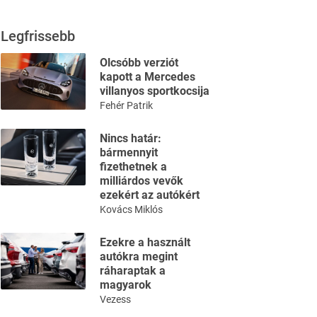
Legfrissebb
Olcsóbb verziót
kapott a Mercedes
villanyos sportkocsija
Fehér Patrik
Nincs határ:
bármennyit
fizethetnek a
milliárdos vevők
ezekért az autókért
Kovács Miklós
Ezekre a használt
autókra megint
ráharaptak a
magyarok
Vezess