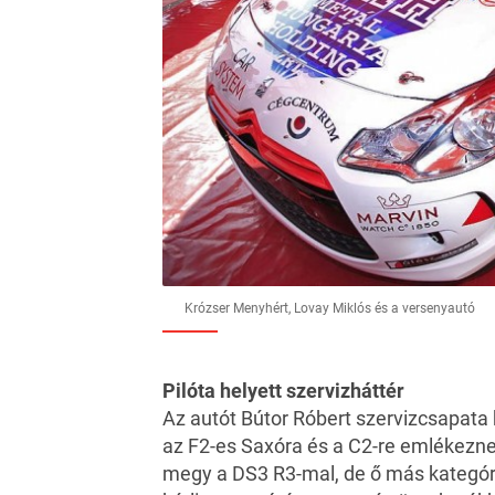
Krózser Menyhért, Lovay Miklós és a versenyautó
Pilóta helyett szervizháttér
Az autót Bútor Róbert szervizcsapata k
az F2-es Saxóra és a C2-re emlékezne
megy a DS3 R3-mal, de ő más kategóri