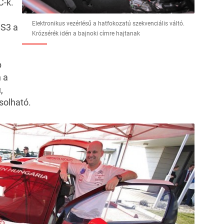
C-k.
Elektronikus vezérlésű a hatfokozatú szekvenciális váltó.
DS3 a
Krózsérék idén a bajnoki címre hajtanak
b
n a
,
solható.