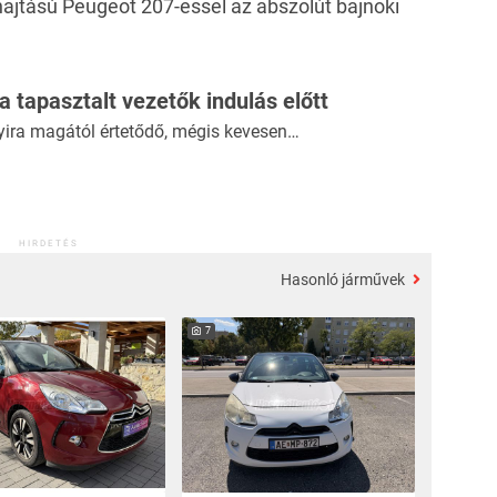
hajtású Peugeot 207-essel az abszolút bajnoki
 a tapasztalt vezetők indulás előtt
yira magától értetődő, mégis kevesen…
HIRDETÉS
Hasonló járművek
7