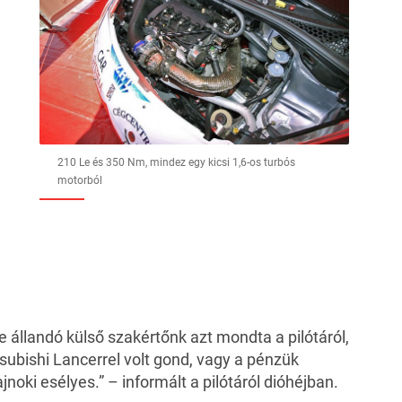
210 Le és 350 Nm, mindez egy kicsi 1,6-os turbós
motorból
e állandó külső szakértőnk azt mondta a pilótáról,
subishi Lancerrel volt gond, vagy a pénzük
noki esélyes.” – informált a pilótáról dióhéjban.