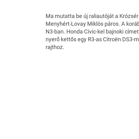
Ma mutatta be új raliautóját a Krózsér
Menyhért-Lovay Miklós páros. A korá
N3-ban. Honda Civic-kel bajnoki címet
nyerő kettős egy R3-as Citroën DS3-me
rajthoz.