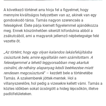
A következő történet arra hívja fel a figyelmet, hogy
mennyire kiváltságos helyzetben van az, akinek van egy
gondoskodó társa. Tamás nagyon szerencsés a
feleségével. Élete párja kiemelt figyelemmel ajándékozza
meg. Ennek köszönhetően sikerült kifordulnia abból a
zsákutcából, ami a magyarok jellemző népbetegsége felé
vezette őt.
„
Az történt, hogy egy olyan kalandos lakásfelújításba
csúsztunk bele, amire egyáltalán nem számítottam. A
feleségemmel a lehető leggyorsabban meg akartuk
csinálni, de néhány alapanyag késői beérkezése miatt
rendesen megcsúsztunk
” – kezdett bele a történetébe
Tamás. A szakemberek jöttek-mentek. Hol a
villanyszerelőre, hol pedig a vizesekre kellett várni. Tamás a
köztes időkben sokat ücsörgött a hideg lépcsőkön, illetve
padlófelületeken.