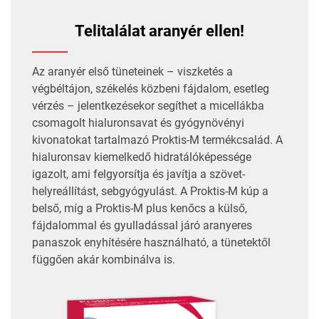
Telitalálat aranyér ellen!
Az aranyér első tüneteinek – viszketés a
végbéltájon, székelés közbeni fájdalom, esetleg
vérzés – jelentkezésekor segíthet a micellákba
csomagolt hialuronsavat és gyógynövényi
kivonatokat tartalmazó
Proktis-M
termékcsalád. A
hialuronsav kiemelkedő hidratálóképessége
igazolt, ami felgyorsítja és javítja a szövet-
helyreállítást, sebgyógyulást. A Proktis-M kúp a
belső, míg a Proktis-M plus kenőcs a külső,
fájdalommal és gyulladással járó aranyeres
panaszok enyhítésére használható, a tünetektől
függően akár kombinálva is.