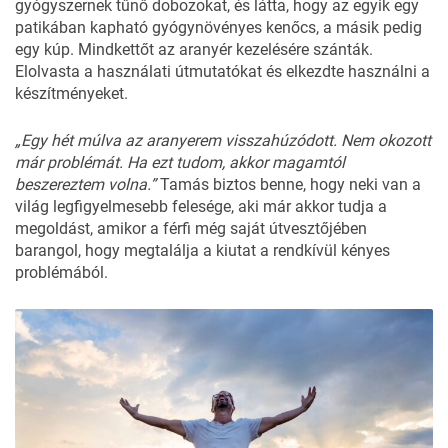
gyógyszernek tűnő dobozokat, és látta, hogy az egyik egy
patikában kapható gyógynövényes kenőcs, a másik pedig
egy kúp. Mindkettőt az aranyér kezelésére szánták.
Elolvasta a használati útmutatókat és elkezdte használni a
készítményeket.
„Egy hét múlva az aranyerem visszahúzódott. Nem okozott
már problémát. Ha ezt tudom, akkor magamtól
beszereztem volna.”
Tamás biztos benne, hogy neki van a
világ legfigyelmesebb felesége, aki már akkor tudja a
megoldást, amikor a férfi még saját útvesztőjében
barangol, hogy megtalálja a kiutat a rendkívül kényes
problémából.