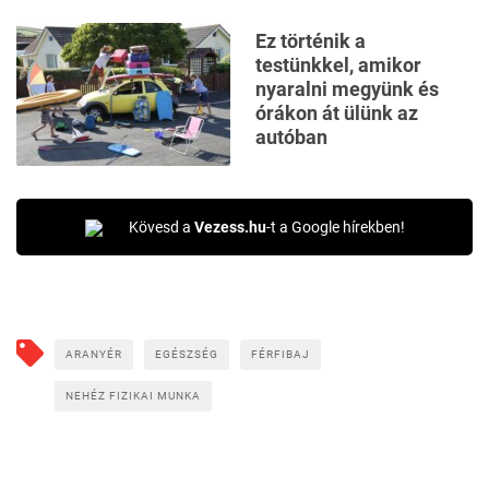
Ez történik a
testünkkel, amikor
nyaralni megyünk és
órákon át ülünk az
autóban
Kövesd a
Vezess.hu
-t a Google hírekben!
ARANYÉR
EGÉSZSÉG
FÉRFIBAJ
NEHÉZ FIZIKAI MUNKA