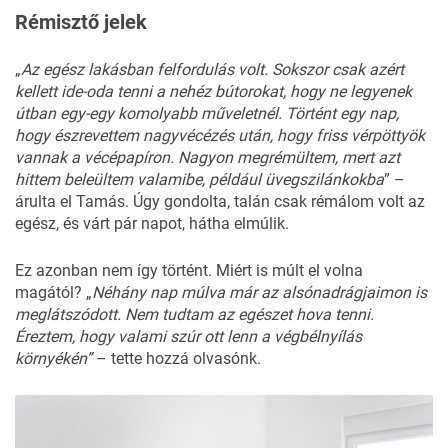
Rémisztő jelek
„
Az egész lakásban felfordulás volt. Sokszor csak azért
kellett ide-oda tenni a nehéz bútorokat, hogy ne legyenek
útban egy-egy komolyabb műveletnél. Történt egy nap,
hogy észrevettem nagyvécézés után, hogy friss vérpöttyök
vannak a vécépapíron. Nagyon megrémültem, mert azt
hittem beleültem valamibe, például üvegszilánkokba
” –
árulta el Tamás. Úgy gondolta, talán csak rémálom volt az
egész, és várt pár napot, hátha elmúlik.
Ez azonban nem így történt. Miért is múlt el volna
magától? „
Néhány nap múlva már az alsónadrágjaimon is
meglátszódott. Nem tudtam az egészet hova tenni.
Éreztem, hogy valami szúr ott lenn a végbélnyílás
környékén”
– tette hozzá olvasónk.