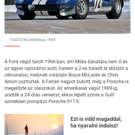
Ford GT40 prototípus, 1964
A Ford végül tarolt 1966-ban, ám Miles bánatára nem ő és
az egyes rajtszámú autó, hanem a 2-es haladt át először a
célvonalon, melynek volánján Bruce McLaren és Chris
Amon osztoztak. A Ferrari nagyot bukott, még a Porsche is
megelőzte az olaszokat. Az amerikaiak végül 1969-ig
uralták a 24 órás versenyt, ekkor lépett színre a Gulf-
színekben pompázó Porsche 917 K.
Ezt is vidd magaddal,
ha nyaralni indulsz!