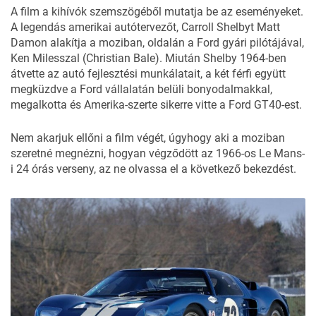
A film a kihívók szemszögéből mutatja be az eseményeket.
A legendás amerikai autótervezőt, Carroll Shelbyt Matt
Damon alakítja a moziban, oldalán a Ford gyári pilótájával,
Ken Milesszal (Christian Bale). Miután Shelby 1964-ben
átvette az autó fejlesztési munkálatait, a két férfi együtt
megküzdve a Ford vállalatán belüli bonyodalmakkal,
megalkotta és Amerika-szerte sikerre vitte a Ford GT40-est.
Nem akarjuk ellőni a film végét, úgyhogy aki a moziban
szeretné megnézni, hogyan végződött az 1966-os Le Mans-
i 24 órás verseny, az ne olvassa el a következő bekezdést.