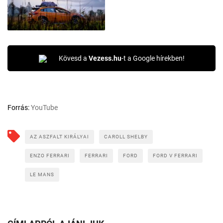
Kövesd a
Vezess.hu
-t a Google hírekben!
Forrás:
YouTube
AZ ASZFALT KIRÁLYAI
CAROLL SHELBY
ENZO FERRARI
FERRARI
FORD
FORD V FERRARI
LE MANS