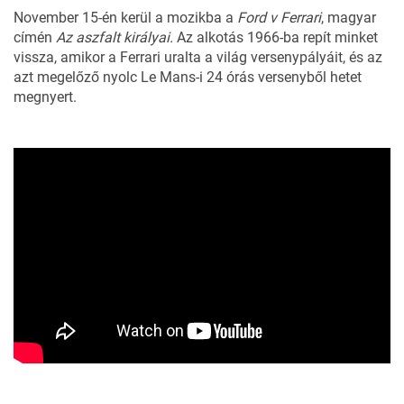
November 15-én kerül a mozikba a
Ford v Ferrari
, magyar
címén
Az aszfalt királyai.
Az alkotás 1966-ba repít minket
vissza, amikor a Ferrari uralta a világ versenypályáit, és az
azt megelőző nyolc Le Mans-i 24 órás versenyből hetet
megnyert.