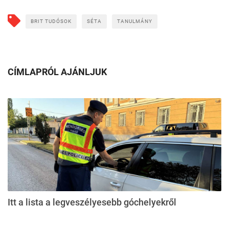
BRIT TUDÓSOK
SÉTA
TANULMÁNY
CÍMLAPRÓL AJÁNLJUK
Itt a lista a legveszélyesebb góchelyekről