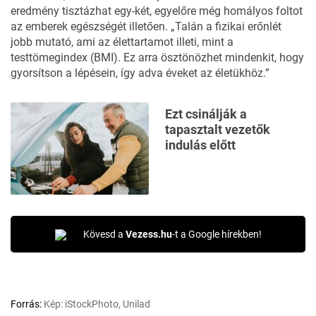
eredmény tisztázhat egy-két, egyelőre még homályos foltot
az emberek egészségét illetően. „Talán a fizikai erőnlét
jobb mutató, ami az élettartamot illeti, mint a
testtömegindex (BMI). Ez arra ösztönözhet mindenkit, hogy
gyorsítson a lépésein, így adva éveket az életükhöz.”
Ezt csinálják a
tapasztalt vezetők
indulás előtt
Kövesd a
Vezess.hu
-t a Google hírekben!
Forrás:
Kép: iStockPhoto, Unilad