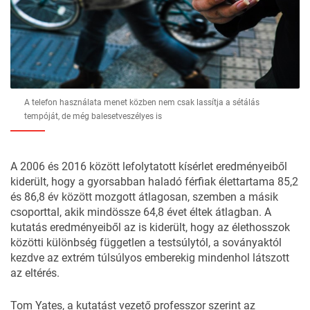
A telefon használata menet közben nem csak lassítja a sétálás
tempóját, de még balesetveszélyes is
A 2006 és 2016 között lefolytatott kísérlet eredményeiből
kiderült, hogy a gyorsabban haladó férfiak élettartama 85,2
és 86,8 év között mozgott átlagosan, szemben a másik
csoporttal, akik mindössze 64,8 évet éltek átlagban. A
kutatás eredményeiből az is kiderült, hogy az élethosszok
közötti különbség független a testsúlytól, a soványaktól
kezdve az extrém túlsúlyos emberekig mindenhol látszott
az eltérés.
Tom Yates, a kutatást vezető professzor szerint az