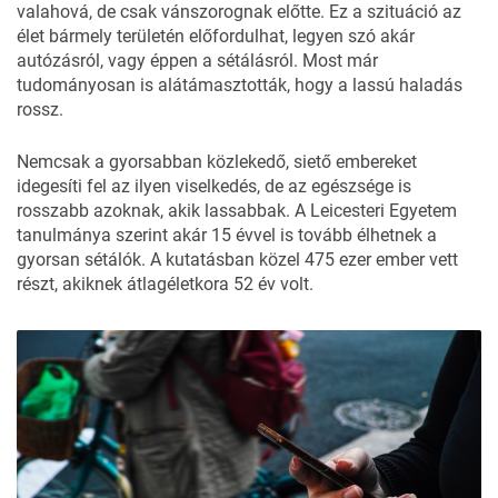
valahová, de csak vánszorognak előtte. Ez a szituáció az
élet bármely területén előfordulhat, legyen szó akár
autózásról, vagy éppen a sétálásról. Most már
tudományosan is alátámasztották, hogy a lassú haladás
rossz.
Nemcsak a gyorsabban közlekedő, siető embereket
idegesíti fel az ilyen viselkedés, de az egészsége is
rosszabb azoknak, akik lassabbak. A Leicesteri Egyetem
tanulmánya szerint akár 15 évvel is tovább élhetnek a
gyorsan sétálók. A kutatásban közel 475 ezer ember vett
részt, akiknek átlagéletkora 52 év volt.