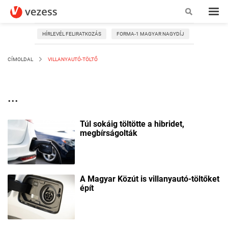
HÍRLEVÉL FELIRATKOZÁS
FORMA-1 MAGYAR NAGYDÍJ
CÍMOLDAL
VILLANYAUTÓ-TÖLTŐ
...
Túl sokáig töltötte a hibridet,
megbírságolták
A Magyar Közút is villanyautó-töltőket
épít