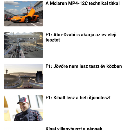
A Mclaren MP4-12C technikai titkai
F1: Abu-Dzabi is akarja az év eleji
tesztet
F1: Jövőre nem lesz teszt év közben
F1: Kihalt lesz a heti ifjoncteszt
Kínai villanybuszt a népnek