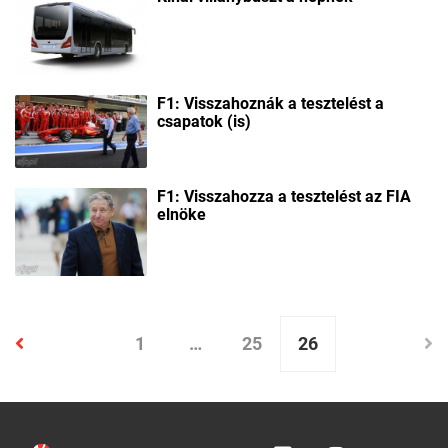
F1: Visszahoznák a tesztelést a
csapatok (is)
F1: Visszahozza a tesztelést az FIA
elnöke
1
…
25
26