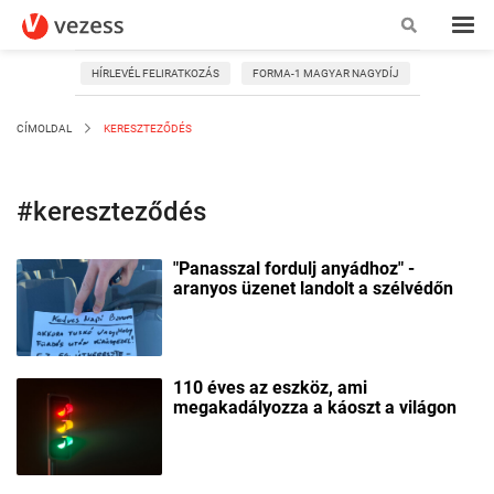
HÍRLEVÉL FELIRATKOZÁS
FORMA-1 MAGYAR NAGYDÍJ
CÍMOLDAL
KERESZTEZŐDÉS
#kereszteződés
"Panasszal fordulj anyádhoz" -
aranyos üzenet landolt a szélvédőn
110 éves az eszköz, ami
megakadályozza a káoszt a világon