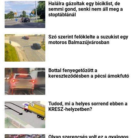
Halálra gázoltak egy biciklist, de
semmi gond, senki nem áll meg a
stoptáblánál
Szó szerint felöklelte a suzukist egy
motoros Balmazújvárosban
Bottal fenyegetőzött a
kereszteződésben a pécsi ámokfutó
Tudod, mi a helyes sorrend ebben a
KRESZ-helyzetben?
Olyan szerencsés volt ez a gyalogos,