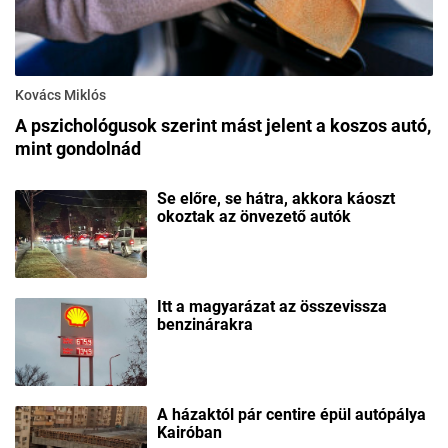
Kovács Miklós
A pszichológusok szerint mást jelent a koszos autó,
mint gondolnád
Se előre, se hátra, akkora káoszt
okoztak az önvezető autók
Itt a magyarázat az összevissza
benzinárakra
A házaktól pár centire épül autópálya
Kairóban