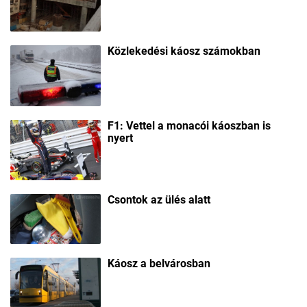
Közlekedési káosz számokban
F1: Vettel a monacói káoszban is
nyert
Csontok az ülés alatt
Káosz a belvárosban