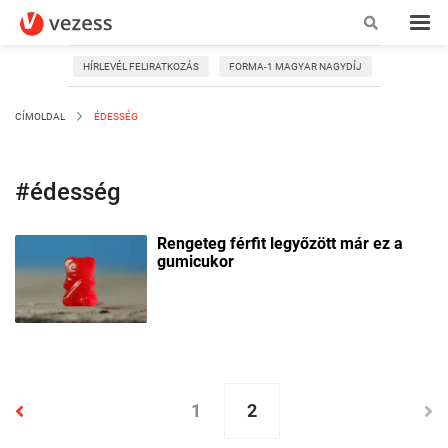
HÍRLEVÉL FELIRATKOZÁS
FORMA-1 MAGYAR NAGYDÍJ
CÍMOLDAL
ÉDESSÉG
#édesség
Rengeteg férfit legyőzött már ez a
gumicukor
1
2